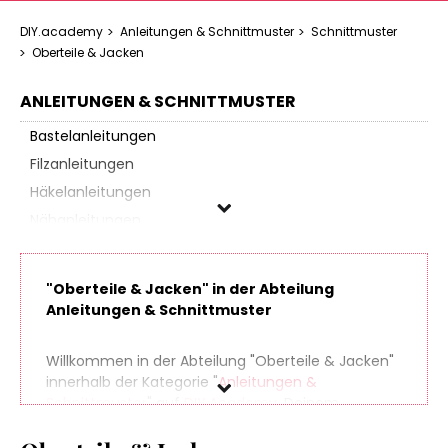
DIY.academy
Anleitungen & Schnittmuster
Schnittmuster
Oberteile & Jacken
ANLEITUNGEN & SCHNITTMUSTER
Bastelanleitungen
Filzanleitungen
Häkelanleitungen
Nähanleitungen
Schnittmuster
Babymode
"Oberteile & Jacken" in der Abteilung
Herrenmode
Anleitungen & Schnittmuster
Kindermode
Kleider & Schürzen
Willkommen in der Abteilung "Oberteile & Jacken"
innerhalb der Kategorie "
Anleitungen &
Oberteile & Jacken
Schnittmuster
" auf
DIY.Academy
, Deinem
Röcke & Hosen
Ansprechpartner in Sachen Do It Yourself. Finde
Taschen
spielend leicht hunderte Produkte aus zahlreichen