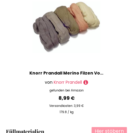
Knorr Prandall Merino Filzen Von Wolle - Braun 50g
von
Knorr Prandell
gefunden bei
Amazon
8,99 €
Versandkosten: 3,99 €
179.8 / kg
Hier stöbern
Füllmaterialien