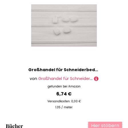
Großhandel für Schneiderbedarf 5 m Reißverschlüsse endlos weiß incl. 5 Spezial-Schieber für Bettwäsche 4 mm-Spiral Kette
von
Großhandel für Schneiderbedarf
gefunden bei
Amazon
6,74 €
Versandkosten: 0,00 €
1.35 / meter
Hier stöbern
Bücher