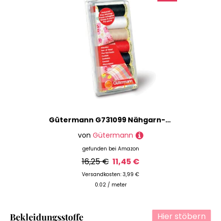
Gütermann G731099 Nähgarn-Set, Polyester, Mehrfarbig, 100 Meter Länge, 700
von
Gütermann
gefunden bei
Amazon
16,25 €
11,45 €
Versandkosten: 3,99 €
0.02 / meter
Hier stöbern
Bekleidungsstoffe