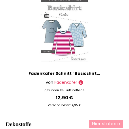
Fadenkäfer Schnitt "Basicshirt" für Kinder
von
Fadenkäfer
gefunden bei
Buttinette.de
12,90 €
Versandkosten: 4,95 €
Hier stöbern
Dekostoffe