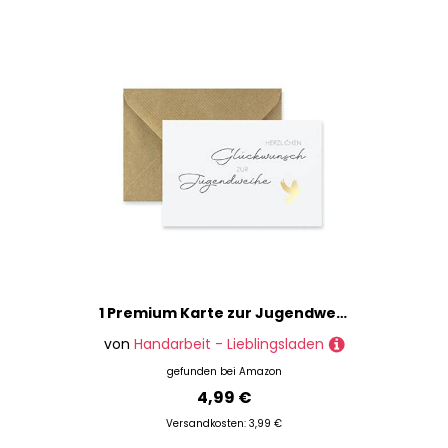
Tonpapiere
Transferpapiere
Vellum
Zeichenblöcke & -bücher
Papierschöpfen
Pappmaché
Quilling
Schablonen
Scrapbooking
Stempel
Vorlagen
Washi Tapes
1 Premium Karte zur Jugendweihe + 1 Naturumschlag, edle Grußkarte (Designerpapier), Klappkarte, gratulieren - 10,5x14,8cm
von
Handarbeit - Lieblingsladen
Marke
gefunden bei
Amazon
4,99 €
Preis
Versandkosten: 3,99 €