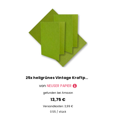
25x hellgrünes Vintage Kraftpapier Falt-Karten 210 x 148 mm - DIN A5 - Hell-Grün - Recycling - 220 g blanko Klapp-Karten - UmWelt by GUSTAV NEUSER
von
NEUSER PAPIER
gefunden bei
Amazon
13,75 €
Versandkosten: 3,99 €
0.55 / stück