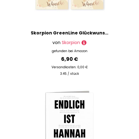
Skorpion GreenLine Glückwunschkarten zur Geburt 2 Stück mit Umschlag | Baby Glückwünsche für Mädchen | Klappkarte aus 100% baumfreien Zuckerrohrpapier, Plastikfreie Verpackung | 11,5x17cm Papeterie
von
Skorpion
gefunden bei
Amazon
6,90 €
Versandkosten: 0,00 €
3.45 / stück