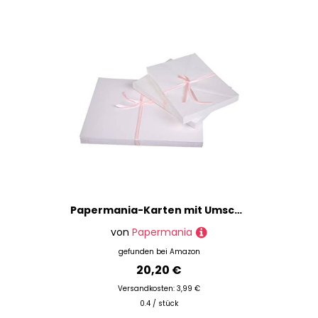
% Sale
Papermania-Karten mit Umschlägen, 12,7 x 17,8 cm, 50 Stück pro Packung, Weiß
von
Papermania
gefunden bei
Amazon
20,20 €
Versandkosten: 3,99 €
0.4 / stück