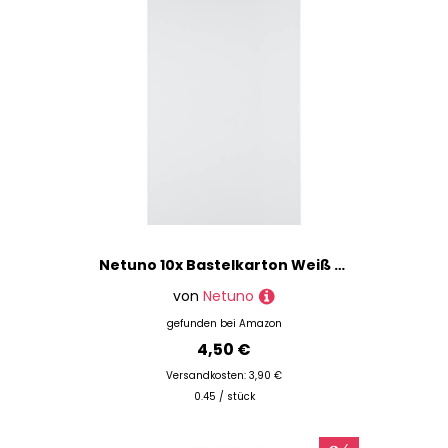
Netuno 10x Bastelkarton Weiß DIN A5 148 x 210 mm 250g Materica Gesso Umwelt-Karton ökologisch Tonkarton hochwertig Öko Recycling Kartenkarton zum Basteln Drucken Karton recycled paper A5 DIY
von
Netuno
gefunden bei
Amazon
4,50 €
Versandkosten: 3,90 €
0.45 / stück