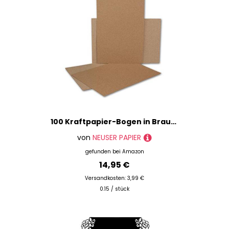
100 Kraftpapier-Bogen in Braun - DIN A6 Format - 140 g/m² - 10,3 x 14,8 cm - Recycling-Papier im Postkarten Format zum Selbstgestalten & Basteln
von
NEUSER PAPIER
gefunden bei
Amazon
14,95 €
Versandkosten: 3,99 €
0.15 / stück