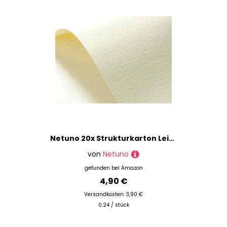
Netuno 20x Strukturkarton Leinen Creme DIN A5 14,8 x 21 cm 246g Elfenbeinkarton Chamois Strukturkarton Leinen-Struktur-Prägung Bastelkarton geprägt Papier strukturiert Prägekarton A5 Leinen-Optik
von
Netuno
gefunden bei
Amazon
4,90 €
Versandkosten: 3,90 €
0.24 / stück