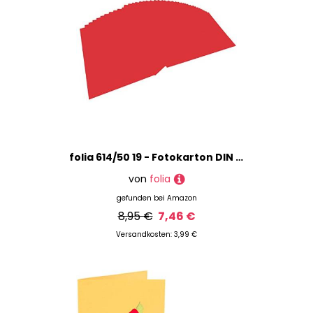
folia 614/50 19 - Fotokarton DIN A4, 300 g/qm, 50 Blatt, hibiscus - zum Basteln und kreativen Gestalten von Karten, Fensterbildern und für Scrapbooking
von
folia
gefunden bei
Amazon
8,95 €
7,46 €
Versandkosten: 3,99 €