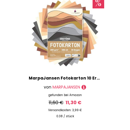
MarpaJansen Fotokarton 10 Erdtonfarben, DIN A4, 30 Bogen, 300g/qm
von
MARPAJANSEN
gefunden bei
Amazon
11,60 €
11,30 €
Versandkosten: 3,99 €
0.38 / stück