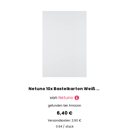
Netuno 10x Bastelkarton Weiß DIN A4 210 x 297 mm 250g Materica Gesso Umwelt-Karton ökologisch Tonkarton hochwertig Öko Recycling Kartenkarton zum Basteln Drucken Karton recycled paper A4 DIY
von
Netuno
gefunden bei
Amazon
6,40 €
Versandkosten: 3,90 €
0.64 / stück