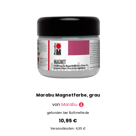
Schulmalfarben
Seidenmalfarben
Sprays
Stoffmalfarben
Tafelfarben
Tusche
Farbherstellung
Fußmatten & Farben
Grundierung
Holzmalerei
Kalligraphie
Kratzbilder
Marabu Magnetfarbe, grau
Künstlerpapiere
von
Marabu
Lackierungen
gefunden bei
Buttinette.de
Leinwände
10,95 €
Lösungsmittel
Versandkosten: 4,95 €