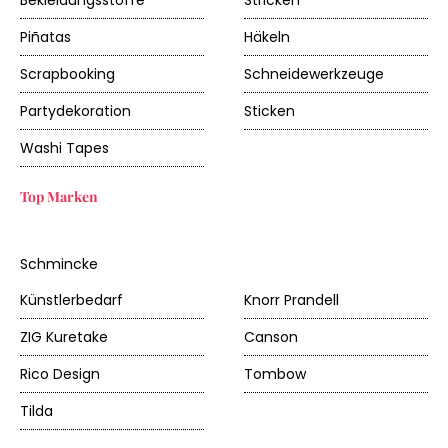
Bekleidungsstoffe
Stricken
Piñatas
Häkeln
Scrapbooking
Schneidewerkzeuge
Partydekoration
Sticken
Washi Tapes
Top Marken
Schmincke
Künstlerbedarf
Knorr Prandell
ZIG Kuretake
Canson
Rico Design
Tombow
Tilda