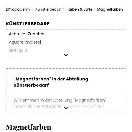
DIY.academy
Künstlerbedarf
Farben & Stifte
Magnetfarben
KÜNSTLERBEDARF
Airbrush-Zubehör
Aquarellmalerei
Blattgold
Bücher
Drucktechnik
Encaustic
"Magnetfarben" in der Abteilung
Farben & Stifte
Künstlerbedarf
Acrylfarben
Alcohol Inks
Willkommen in der Abteilung "Magnetfarben"
innerhalb der Kategorie "
Künstlerbedarf
" auf
Allesfarben
DIY.Academy
, Deinem Ansprechpartner in Sachen
Aquarellfarben
Do It Yourself. Finde spielend leicht hunderte
Batikfarben
Magnetfarben
Produkte aus zahlreichen Online-Shops, die sich
perfekt für Dein nächstes (oder übernächstes)