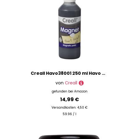
Creall Havo38001 250 ml Havo Magnetfarbe, Flasche
von
Creall
gefunden bei
Amazon
14,99 €
Versandkosten: 4,50 €
59.96 / l