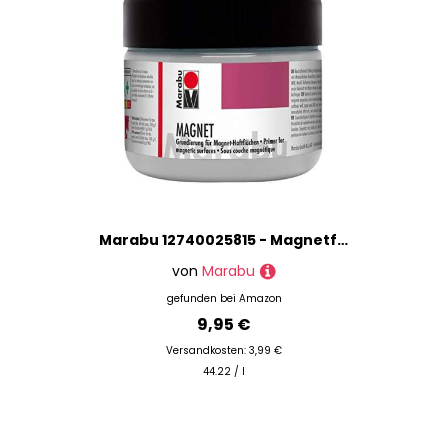
Marabu 12740025815 - Magnetfarbe, Acrylgrundierung für magnetische Flächen, 225 ml grau, nach Trocknung übermalbar, speichelecht, wasserfest und lichtecht, für ca. 0,75 m²
von
Marabu
gefunden bei
Amazon
9,95 €
Versandkosten: 3,99 €
44.22 / l