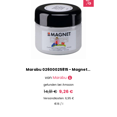
Marabu 02600025815 - Magnetfarbe 225 ml, Acrylgrundierung für magnetische Flächen, nach Trocknung übermalbar, wasserfest und lichtecht, 3 - 4 Schichten kreuzweise auftragen für bessere Magnetkraft
von
Marabu
gefunden bei
Amazon
14,91 €
9,26 €
Versandkosten: 6,95 €
41.16 / l