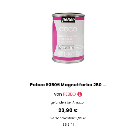
Zeichentische
Zeichnen
Marke
Preis
% Sale
Pebeo 93506 Magnetfarbe 250 ml Metalldose, Orange
von
PEBEO
gefunden bei
Amazon
23,90 €
Versandkosten: 3,99 €
95.6 / l