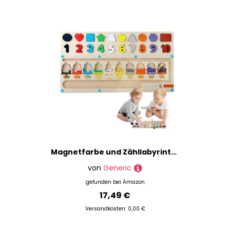
Malen nach Zahlen
Malmesser
Malschablonen
Mischpaletten
Modellierung
Pinsel
Platten
Porzellan- & Glasmalerei
Schwämme
Seidenmalerei
Sitzstaffeleien
Magnetfarbe und Zähllabyrinth, Spielbrett zum Erlernen von Zahlenformen aus Holz, Farberkennung im Vorschulalter, passende Spielzeugsortierung für und Mädchen ab 3 Jahren
Spritzlack
von
Generic
Stoffmalerei
gefunden bei
Amazon
Verdünner
17,49 €
Window Color
Versandkosten: 0,00 €
Zeichenbretter & -platten