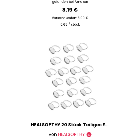
gefunden bei
Amazon
8,19 €
Versandkosten: 3,99 €
0.68 / stück
HEALSOPTHY 20 Stück Teiliges Edelstahl Ringrohlinge Verstellbare Ringsockel mit Innenmaß Langlebige Finger Ring Unterlagen für DIY Schmuckherstellung und Cabochon Fassung
von
HEALSOPTHY