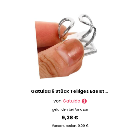
Preis
% Sale
Gatuida 6 Stück Teiliges Edelstahl Ringrohling Verstellbar Flacher Ringträger DIY Schmuckherstellung Zubehör für Individuelle Fingerringe Quadratisch Langlebig Vielseitig
von
Gatuida
gefunden bei
Amazon
9,38 €
Versandkosten: 0,00 €