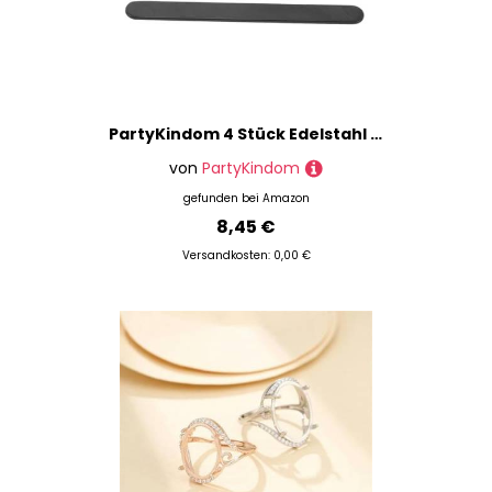
PartyKindom 4 Stück Edelstahl Ringrohlinge C form Offen Verstellbar Schmuckherstellung Ring Basteln DIY Ringe Frauen Metallring Standfuß Geeignet für Hochzeiten Geburtstage Jubiläen
von
PartyKindom
gefunden bei
Amazon
8,45 €
Versandkosten: 0,00 €