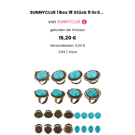
SUNNYCLUE 1 Box 18 Stück 9 Größen Gravur Ringrohlinge Gerillter Ring Edelstahl Runder Rohling Leerer Kern 8mm Breit Fingerband Für Inlay Schmuck Hochzeit Herstellung von Geschenken DIY Handwerk Innend
von
SUNNYCLUE
gefunden bei
Amazon
15,20 €
Versandkosten: 0,00 €
0.84 / stück