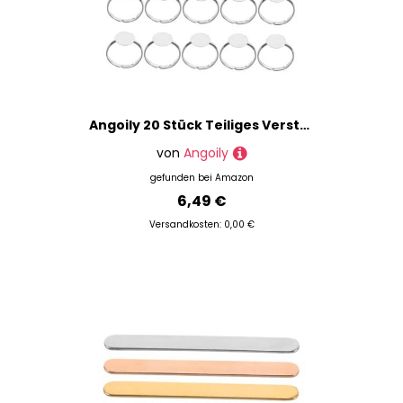
Angoily 20 Stück Teiliges Verstellbare Metallringe zum Schmuckbasteln Ringrohlinge mit Rundem Pad Flexible für DIY Resin und Handwerksprojekte Silberfarbene Schmuckhalter für Erwachsene
von
Angoily
gefunden bei
Amazon
6,49 €
Versandkosten: 0,00 €