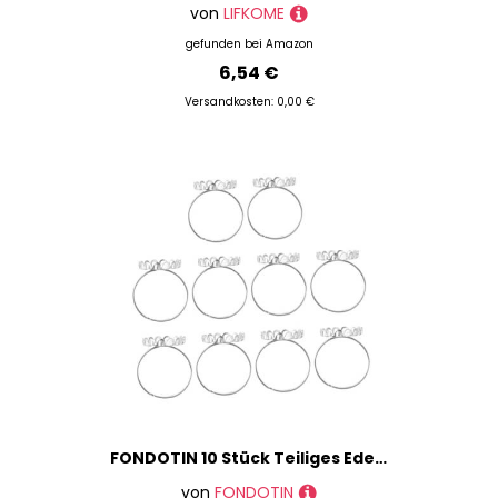
von
LIFKOME
gefunden bei
Amazon
6,54 €
Versandkosten: 0,00 €
FONDOTIN 10 Stück Teiliges Edelstahl Ringrohlinge Stabile Metallring basen für DIY Schmuckherstellung Damenringe Langlebige Fingerring böden zum Basteln und Gestalten
von
FONDOTIN