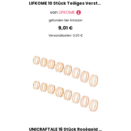
LIFKOME 10 Stück Teiliges Verstellbares Ringrohling für Schmuckherstellung Silberfarbene Ringbasis DIY Schmuckzubehör für Individuelle Ringe und Bastelprojekte
von
LIFKOME
gefunden bei
Amazon
9,01 €
Versandkosten: 0,00 €
UNICRAFTALE 16 Stück Roségold Blanker Kernring 8 Größen Edelstahl Fingerring Für Inlay Runde Gerillte Leere Ringrohlinge Mit Samtbeuteln Für Die Schmuckherstellung