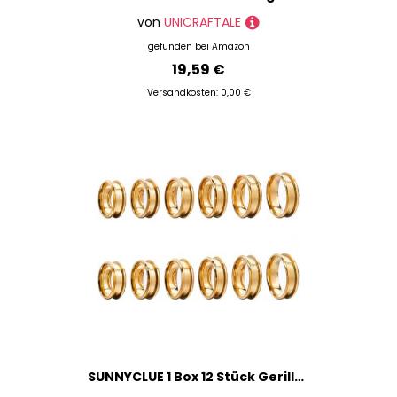
von
UNICRAFTALE
gefunden bei
Amazon
19,59 €
Versandkosten: 0,00 €
SUNNYCLUE 1 Box 12 Stück Gerillte Ringrohlinge Ringkerne Goldene Edelstahl Inlay Ringrohlinge US Größe 7/8/9/10/11/12 Fingerring Inlay Ringrohlinge Leere Ringrohlinge Für Männer Frauen Schmuckherstell