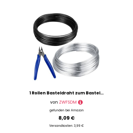
% Sale
1 Rollen Basteldraht zum Basteln, Basteldraht,Aluminiumdraht,Schmuckdraht, Bindedraht für DIY Modellbau Bastel Draht, Florist Craft Schmuckdraht, mit Pinzette (schwarz,Silber, 2mm*10m)
von
ZWFSDM
gefunden bei
Amazon
8,09 €
Versandkosten: 3,99 €