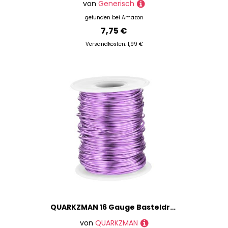
von
Generisch
gefunden bei
Amazon
7,75 €
Versandkosten: 1,99 €
QUARKZMAN 16 Gauge Basteldraht Aluminiumdraht 1,5mm x 30m (D x L) Flexibler Biegsamer Aludrahter Metall Schmuckdraht Blumendraht für Schmuckherstellung Modellierung Basteln DIY, Lavendel
von
QUARKZMAN