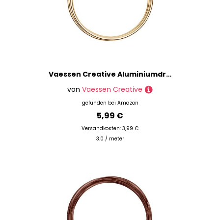
Vaessen Creative Aluminiumdraht, Hellgold 4mm x 2m, Aluminium Wire, Basteldraht, Dekodraht, Floristikdraht Aludraht Schmuck 4 mm x 2 Meter | Biegsam Schmuckdraht Hell, light gold, 200 x 0.4 x 0.4 cm, 24232-004
von
Vaessen Creative
gefunden bei
Amazon
5,99 €
Versandkosten: 3,99 €
3.0 / meter