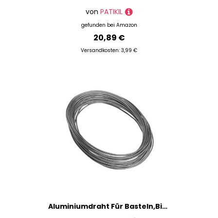
von
PATIKIL
gefunden bei
Amazon
20,89 €
Versandkosten: 3,99 €
Aluminiumdraht Für Basteln,Biegsamer Schmuckdraht für Schmuckherstellung - Metall Zubehör Für Halsketten Armband Edelsteinwickeln Bonsaikunst