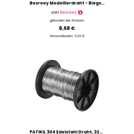
Besreey Modellierdraht - Biegsamer Schmuckdraht für Schmuckherstellung,Zubehör Für Kunsthandwerk Bonsai Blumendekor Edelsteinwicklung Halskette Armband
von
Besreey
gefunden bei
Amazon
8,58 €
Versandkosten: 0,00 €
PATIKIL 304 Edelstahl Draht, 328 Ft 0,5 mm 24 Gauge Schmuckdraht Basteldraht für Schmuckherstellung Armbänder Basteln DIY, Silber