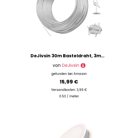
DeJivsin 30m Basteldraht, 3mm Weicher Aluminium Draht, Schmuckdraht zum Basteln, Aluminiumdraht für Schmuck, Dekoteile, DIY-Skulpturen, Kranzherstellung
von
DeJivsin
gefunden bei
Amazon
15,99 €
Versandkosten: 3,99 €
0.53 / meter