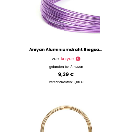
Aniyan Aluminiumdraht Biegsam Weicher Basteldraht Schmuckdraht Für Bonsai Modellieren DIY Handwerk Schmuckherstellung (1.5mmx5m Lila)
von
Aniyan
gefunden bei
Amazon
9,39 €
Versandkosten: 0,00 €