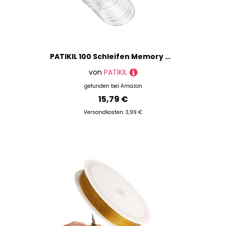
PATIKIL 100 Schleifen Memory Wire, 2 Stück 0,8 mm 20 Gauge Schmuckdraht Basteldraht Memory Stahldraht für Schmuckherstellung Armbänder Perlen DIY Basteln, Silber
von
PATIKIL
gefunden bei
Amazon
15,79 €
Versandkosten: 3,99 €