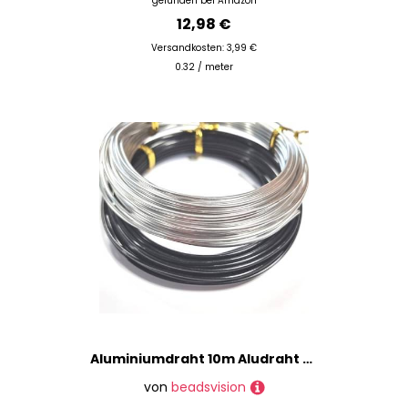
gefunden bei
Amazon
12,98 €
Versandkosten: 3,99 €
0.32 / meter
Aluminiumdraht 10m Aludraht 2mm Basteldraht Schmuckdraht silber schwarz Mix 2 Farben
von
beadsvision