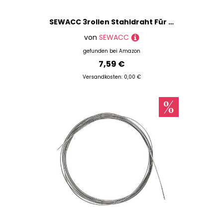
SEWACC 3rollen Stahldraht Für Schmuck Multifunktionaler Perlendraht Praktischer Schmuckdraht Verschleißfest Schneidbar Diy-zubehör Tragbar Bastelmaterial Für Schmuck Und
von
SEWACC
gefunden bei
Amazon
7,59 €
Versandkosten: 0,00 €