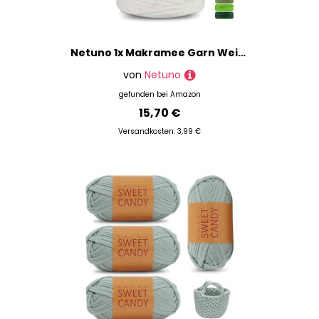
Netuno 1x Makramee Garn Weiß 5 mm 100 m Baumwollkordel mit Baumwollkern Textilgarn Kordelband Naturgarn Naturbaumwolle Garn für Makramee Baumwollgarn Dekoschnur farbig Cotton Cord Macrame
von
Netuno
gefunden bei
Amazon
15,70 €
Versandkosten: 3,99 €