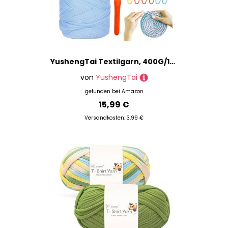
YushengTai Textilgarn, 400G/120M Textilgarn zum Häkeln Mit 9,0 mm Häkelnadel, Häkelgarn Tshirt Garn Für Taschen, Körbe, Decken, Heimdekoration (Hellblau)
von
YushengTai
gefunden bei
Amazon
15,99 €
Versandkosten: 3,99 €