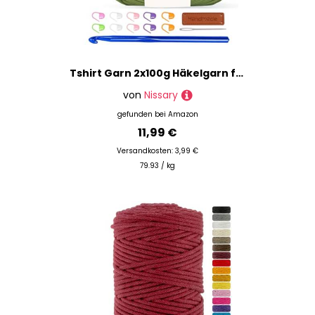
Tshirt Garn 2x100g Häkelgarn für Taschen, Häkelgarn Bändchengarn Baumwollgarn für Häkeln, Textilgarn mit 10mm Häkelnadel & Zubehör – Ideal für Taschen, Körbe & Textilprojekte
von
Nissary
gefunden bei
Amazon
11,99 €
Versandkosten: 3,99 €
79.93 / kg