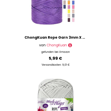
ChongKuan Rope Garn 3mm X 225m Zum Häkeln Makramee Taschen Baumwollschnur Polyester Bäckergarn Baumwollkordel Macrame Cord Baumwollgarn Baumwollfaden Geflochten Textilgarn Körbe Easy Yarn (3,1 Stück)
von
ChongKuan
gefunden bei
Amazon
5,99 €
Versandkosten: 9,01 €