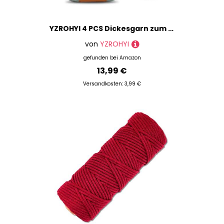
YZROHYI 4 PCS Dickesgarn zum Häkeln,Amigurumi zum Stricken,HäKelgarn für Anfänger,Textilgarn für Strickliesel,Crochet Yarn Blanket,Jersey für Taschen,Webrahmen Yarn zum Basteln
von
YZROHYI
gefunden bei
Amazon
13,99 €
Versandkosten: 3,99 €