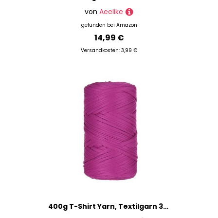
von
Aeelike
gefunden bei
Amazon
14,99 €
Versandkosten: 3,99 €
400g T-Shirt Yarn, Textilgarn 3cm T Shirt Garn Zum Häkeln for Knitting and Crochet, Bändchengarn Zum Häkeln Crochet Yarn ，T-Shirt Tape Yarn for Häkeltaschen/Körbe/Teppiche (Z)