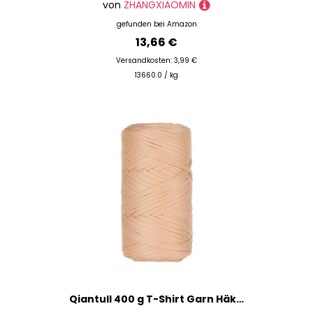
von
ZHANGXIAOMIN
gefunden bei
Amazon
13,66 €
Versandkosten: 3,99 €
13660.0 / kg
Qiantull 400 g T-Shirt Garn Häkelgarn Textilgarn Strickgarn Bändchengarn Dickes Garn zum Häkeln Bastband für Taschen Heimdekoration Körbe Teppiche DIY-Kunsthandwerk 120m Khaki