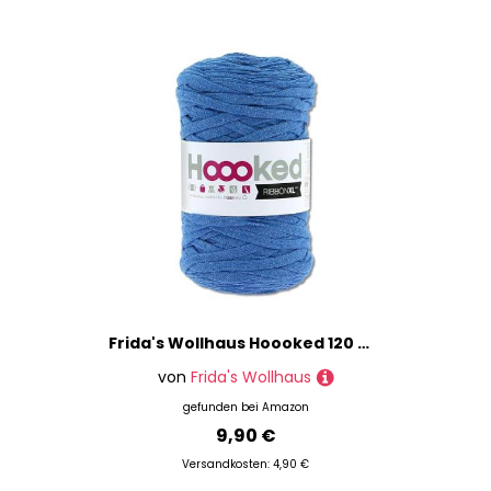
Frida's Wollhaus Hoooked 120 m Ribbon XL Uni 100% Recycling Riesen-Textilgarn Bänchengarn 32 Farben (RXL51 | Imperial Blue)
von
Frida's Wollhaus
gefunden bei
Amazon
9,90 €
Versandkosten: 4,90 €