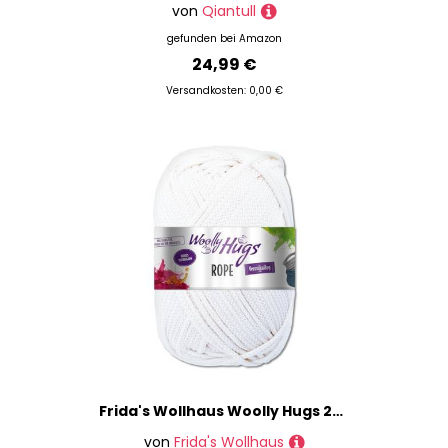
von
Qiantull
gefunden bei
Amazon
24,99 €
Versandkosten: 0,00 €
Frida's Wollhaus Woolly Hugs 200 g Rope Polyester Textilgarn Wolle Tasche mit Anleitung 13 Farben (01 | Weiß)
von
Frida's Wollhaus