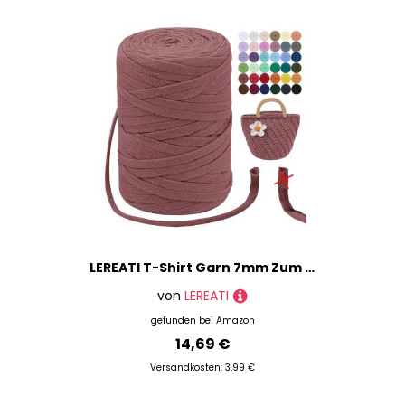
LEREATI T-Shirt Garn 7mm Zum Häkeln für Körbe 100m / 250g Bändchengarn Makramee Häkelgarn Stoff Dickes Textilgarn für Taschen Korb Decke, Heimdekoration (Ziegelrot)
von
LEREATI
gefunden bei
Amazon
14,69 €
Versandkosten: 3,99 €