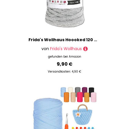
Frida's Wollhaus Hoooked 120 m Ribbon XL Uni 100% Recycling Riesen-Textilgarn Bänchengarn 32 Farben (RXL41 | Silver Grey)
von
Frida's Wollhaus
gefunden bei
Amazon
9,90 €
Versandkosten: 4,90 €