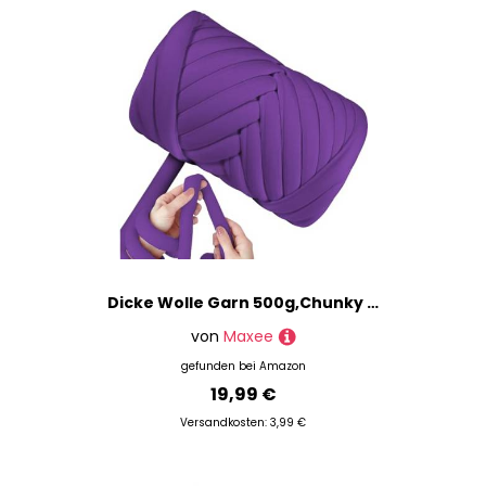
Dicke Wolle Garn 500g,Chunky XXL Wolle zum Handstricke,Sperrige Textilgarn zum häkeln für körbe,Decke, Kissen, Rucksack,Haustierkorb
von
Maxee
gefunden bei
Amazon
19,99 €
Versandkosten: 3,99 €