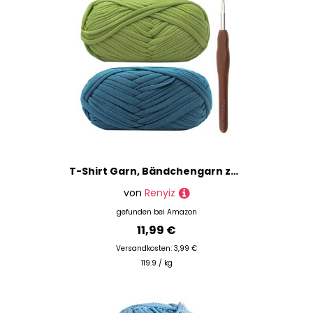
T-Shirt Garn, Bändchengarn zum Häkeln und Stricken Textilgarn 2 x 100g Dickes Polyester-Garn mit einer 6mm Häkelnadel für Häkeltaschen, Körbe, Teppiche, Heimdekoration und DIY-Kunsthandwerk (Salbei)
von
Renyiz
gefunden bei
Amazon
11,99 €
Versandkosten: 3,99 €
119.9 / kg