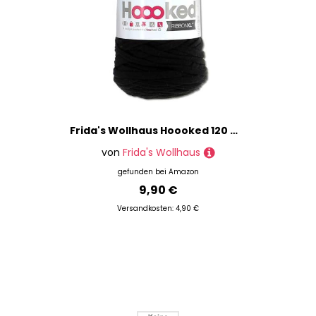
Frida's Wollhaus Hoooked 120 m Ribbon XL Uni 100% Recycling Riesen-Textilgarn Bänchengarn 32 Farben (RXL26 | Black Night)
von
Frida's Wollhaus
gefunden bei
Amazon
9,90 €
Versandkosten: 4,90 €