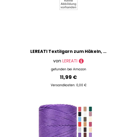
LEREATI Textilgarn zum Häkeln, 2.5mm x 150m Häkelgarn für Taschen, Baumwollgarn Flach Taschengarn, Bändchengarn zum Häkeln Taschen, Korb, Wandbehang, DIY Handwerk (Himmelblau)
von
LEREATI
gefunden bei
Amazon
11,99 €
Versandkosten: 0,00 €