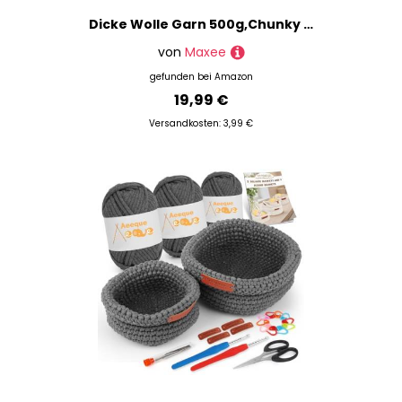
Dicke Wolle Garn 500g,Chunky XXL Wolle zum Handstricke,Sperrige Textilgarn zum häkeln für körbe,Decke, Kissen, Rucksack,Haustierkorb
von
Maxee
gefunden bei
Amazon
19,99 €
Versandkosten: 3,99 €