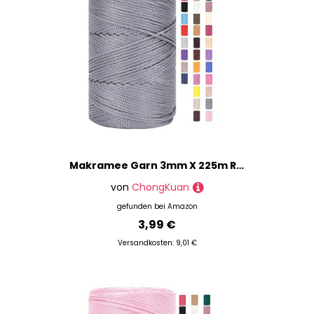
Makramee Garn 3mm X 225m Rope Zum Häkeln Taschen Baumwollschnur Polyester Bäckergarn Baumwollkordel Macrame Cord Baumwollgarn Baumwollfaden Geflochten Textilgarn Körbe Easy Yarn (14,1 Stück)
von
ChongKuan
gefunden bei
Amazon
3,99 €
Versandkosten: 9,01 €