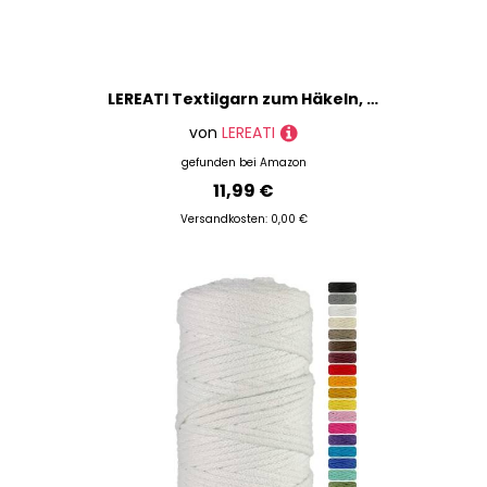
LEREATI Textilgarn zum Häkeln, 2.5mm x 150m Häkelgarn für Taschen, Baumwollgarn Flach Taschengarn, Bändchengarn zum Häkeln Taschen, Korb, Wandbehang, DIY Handwerk (Dunkles Khaki)
von
LEREATI
gefunden bei
Amazon
11,99 €
Versandkosten: 0,00 €