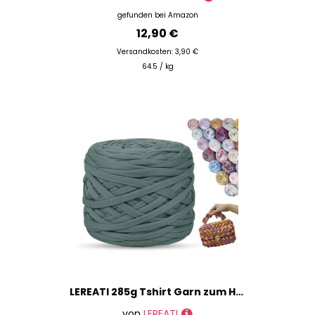
gefunden bei
Amazon
12,90 €
Versandkosten: 3,90 €
64.5 / kg
LEREATI 285g Tshirt Garn zum Häkeln, 100m Farbige Textilgarn zum Häkeln, Bändchengarn zum Häkeln, Dickes T-Shirt Garn zum Häkeln für Körbe, Taschen, Heimdekoration, DIY （Dunkles Bohnengrün)
von
LEREATI