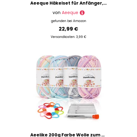
Aeeque Häkelset für Anfänger, 2pcs Körbe Häkeln Set, Quadratischer Häkelkörbe Häkel Set, Textilgarn zum Häkeln Tasche, Komplett Häckel Kit mit Zubehör, Grau
von
Aeeque
gefunden bei
Amazon
22,99 €
Versandkosten: 3,99 €
Aeelike 200g Farbe Wolle zum Stricken mit Zubehör, Garn zum Häkeln mit gut Sichtbaren Maschen, Einfaches Chunky Strickwolle für Anfänger, Kein Geteiltes Sperriges Baumwollgarn, Grün Yarn Textilgarn