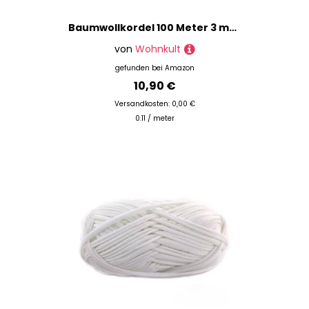
Baumwollkordel 100 Meter 3 mm Makramee Kordel Schnur Textilgarn Baumwollseil Turnbeutel Basteln DIY… (015 | Burgund)
von
Wohnkult
gefunden bei
Amazon
10,90 €
Versandkosten: 0,00 €
0.11 / meter