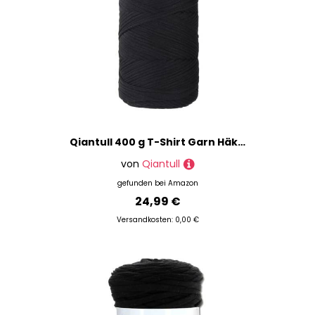
Qiantull 400 g T-Shirt Garn Häkelgarn Textilgarn Strickgarn Bändchengarn Dickes Garn zum Häkeln Bastband für Taschen Heimdekoration Körbe Teppiche DIY-Kunsthandwerk 120m Schwarz
von
Qiantull
gefunden bei
Amazon
24,99 €
Versandkosten: 0,00 €