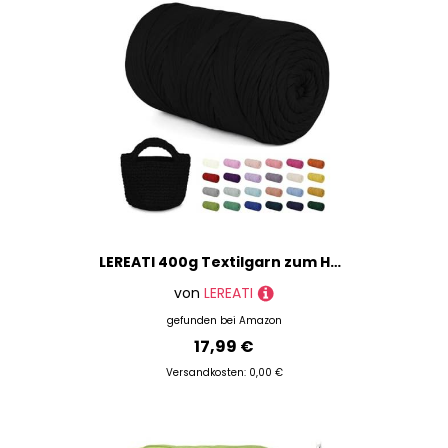
LEREATI 400g Textilgarn zum Häkeln für Körbe, Tshirt Garn zum Häkeln, Dickes Bändchengarn Ribbon T Shirt Yarn, Häkelgarn für Taschen, Häkeltaschen, Decken, Heimdekoration (Schwarz)
von
LEREATI
gefunden bei
Amazon
17,99 €
Versandkosten: 0,00 €