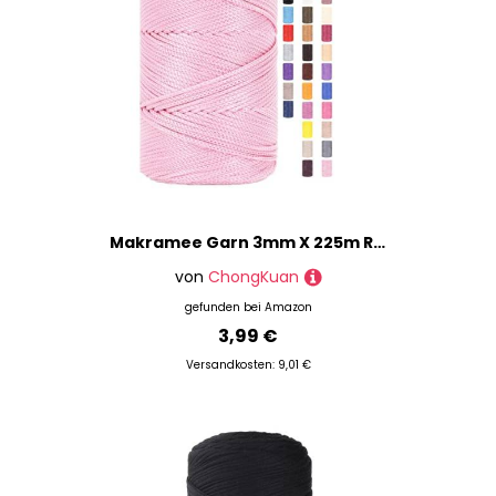
Makramee Garn 3mm X 225m Rope Zum Häkeln Taschen Baumwollschnur Polyester Bäckergarn Baumwollkordel Macrame Cord Baumwollgarn Baumwollfaden Geflochten Textilgarn Körbe Easy Yarn (13,1 Stück)
von
ChongKuan
gefunden bei
Amazon
3,99 €
Versandkosten: 9,01 €