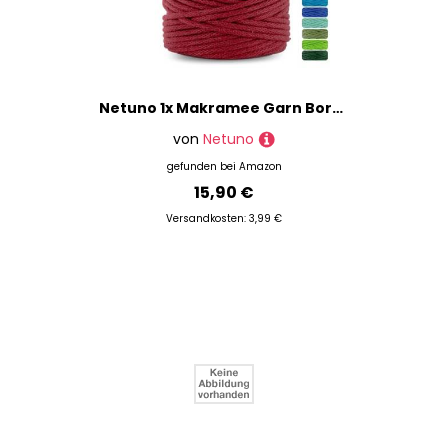
Netuno 1x Makramee Garn Bordeaux 5 mm 100 m Baumwollkordel mit Baumwollkern Textilgarn Kordelband Naturgarn Naturbaumwolle Garn für Makramee Baumwollgarn Dekoschnur farbig Cotton Cord Macrame
von
Netuno
gefunden bei
Amazon
15,90 €
Versandkosten: 3,99 €