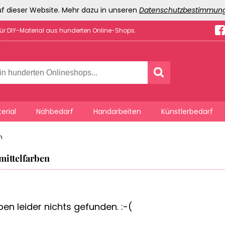
f dieser Website. Mehr dazu in unseren
Datenschutzbestimmun
für DIY-Material aus hunderten Online-Shops.
erial
Nähbedarf
Handarbeiten
Künstlerbedarf
n
mittelfarben
en leider nichts gefunden. :-(