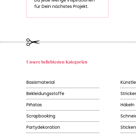
Du jede Menge Inspirationen
für Dein nächstes Projekt.
Unsere beliebtesten Kategorien
Basismaterial
Künstl
Bekleidungsstoffe
Stricke
Piñatas
Häkeln
Scrapbooking
Schnei
Partydekoration
Sticken