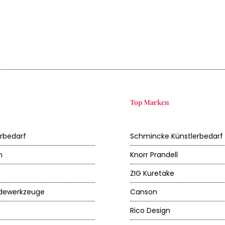
Top Marken
erbedarf
Schmincke Künstlerbedarf
n
Knorr Prandell
ZIG Kuretake
dewerkzeuge
Canson
Rico Design