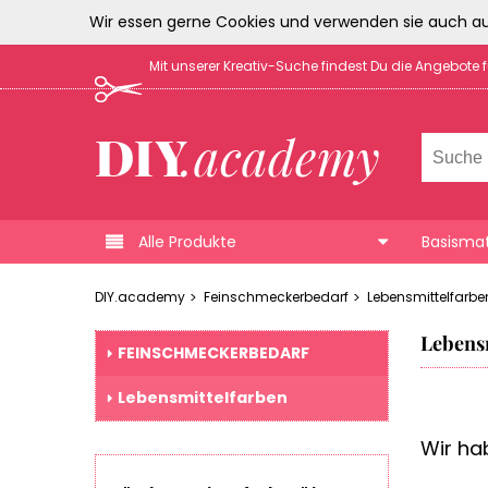
Wir essen gerne Cookies und verwenden sie auch au
Mit unserer Kreativ-Suche findest Du die Angebote 
Alle Produkte
Basismat
DIY.academy
Feinschmeckerbedarf
Lebensmittelfarbe
Lebens
FEINSCHMECKERBEDARF
Lebensmittelfarben
Wir hab