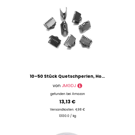
10–50 Stück Quetschperlen, Hohlverschlüsse, Kordel-Endkappen, Schnurband, Lederclip, Faltverbinder, Zubehör für DIY-Schmuckteile, Gun Black, 13,0 mm
von
JMGDJ
gefunden bei
Amazon
13,13 €
Versandkosten: 4,98 €
13130.0 / kg