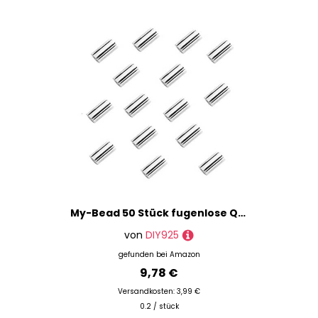
My-Bead 50 Stück fugenlose Quetschröhrchen 2mm Lochmaß Ø 1mm 925 Sterling Silber Quetschperlen DIY
von
DIY925
gefunden bei
Amazon
9,78 €
Versandkosten: 3,99 €
0.2 / stück