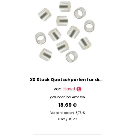
30 Stück Quetschperlen für die Schmuckherstellung – S925 Sterlingsilber Crimpperlen, 2 mm Quetschröhrenperlen für DIY Ohrringe, Armbänder, Halsketten, Schmuckherstellung und Basteln
von
Hlawd
gefunden bei
Amazon
18,69 €
Versandkosten: 8,76 €
0.62 / stück