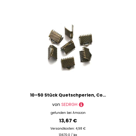
Knebelverschlüsse
Magnetverschlüsse
Perlenkappen
Quetschkalotten
Quetschperlen
Stäbchen & Stifte
Wachsmodelliermaterialien
Werkzeuge & Helfer
Marke
Preis
10–50 Stück Quetschperlen, Cove-Verschlüsse, Kordel-Endkappen, Schnurband, Lederclip, Foldover-Verbinder, Zubehör für DIY-Schmuckteile, Antik-Bronze, 16 mm
% Sale
von
SEDRGH
gefunden bei
Amazon
13,67 €
Versandkosten: 4,98 €
13670.0 / kg