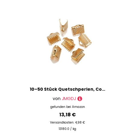
10–50 Stück Quetschperlen, Cove-Verschlüsse, Kordel-Endkappen, Schnurband, Lederclip, Foldover-Verbinder, Zubehör für DIY-Schmuckteile, KC Gold, 13,0 mm
von
JMGDJ
gefunden bei
Amazon
13,18 €
Versandkosten: 4,98 €
13180.0 / kg