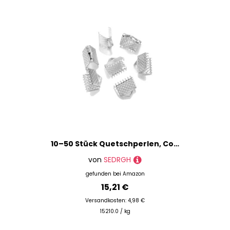
10–50 Stück Quetschperlen, Cove-Verschlüsse, Kordel-Endkappen, Schnurband, Lederclip, Faltverbinder, Zubehör für DIY-Schmuckzubehör, Silber, 35 mm
von
SEDRGH
gefunden bei
Amazon
15,21 €
Versandkosten: 4,98 €
15210.0 / kg