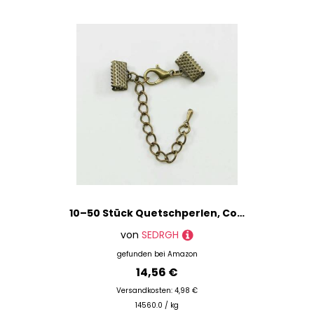
10–50 Stück Quetschperlen, Cove-Verschlüsse, Kordel-Endkappen, Schnurband, Lederclip, Foldover-Verbinder, Zubehör für DIY-Schmuckteile – Bronze mit Kette – 25 mm
von
SEDRGH
gefunden bei
Amazon
14,56 €
Versandkosten: 4,98 €
14560.0 / kg