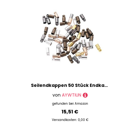
Seilendkappen 50 Stück Endkappen, Metallgewichtsschnalle, Quaste, Lederkordel-Endkappen, Quetschperlen, Kappen for Schmuckherstellung, DIY, grundlegendes Zubehör, 2–10 mm(Mixcolor,Diameter 5mm)
von
AYWTIUN
gefunden bei
Amazon
15,51 €
Versandkosten: 0,00 €