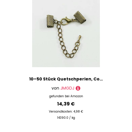
10–50 Stück Quetschperlen, Cove-Verschlüsse, Kordel-Endkappen, Schnurband, Lederclip, Foldover-Verbinder, Zubehör für DIY-Schmuckteile – Bronze mit Kette – 25 mm
von
JMGDJ
gefunden bei
Amazon
14,39 €
Versandkosten: 4,98 €
14390.0 / kg