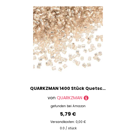
QUARKZMAN 1400 Stück Quetschperlen, 1,5x1,5mm Quetschröhrchen Tube Crimp Kupferrohr Crimp Perlen Perlen Abstandsperlen für Halsketten Armbänder Schmuckherstellung (Silber-Champagner)
von
QUARKZMAN
gefunden bei
Amazon
5,79 €
Versandkosten: 0,00 €
0.0 / stück