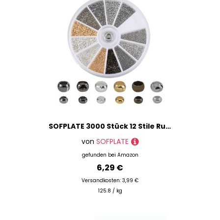
SOFPLATE 3000 Stück 12 Stile Runde Quetschperlen Silberne Quetschperlen Abstandsperlen Goldene Rondelle Kleine Bunte Messingperlen Glatte Lose Charms Zubehör Für Die Schmuckherstellung Halsketten Armb
von
SOFPLATE
gefunden bei
Amazon
6,29 €
Versandkosten: 3,99 €
125.8 / kg