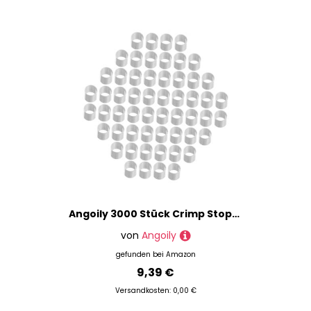
Angoily 3000 Stück Crimp Stopper Tuben Silber Kleine Rohrförmige Quetschperlen für Schmuckherstellung Packung Kupfer Crimping Spacer für DIY Halsketten Armbänder Ohrringe
von
Angoily
gefunden bei
Amazon
9,39 €
Versandkosten: 0,00 €