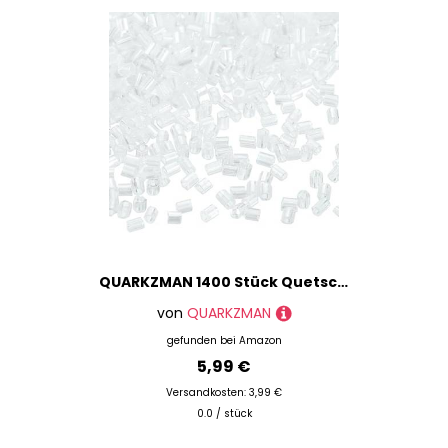
QUARKZMAN 1400 Stück Quetschperlen, 1,9x1,5mm Quetschröhrchen Tube Crimp Kupferrohr Crimp Perlen Perlen Abstandsperlen für Halsketten, Armbänder, Schmuckherstellung (Cremeweiß)
von
QUARKZMAN
gefunden bei
Amazon
5,99 €
Versandkosten: 3,99 €
0.0 / stück