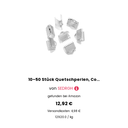
10–50 Stück Quetschperlen, Cove-Verschlüsse, Kordel-Endkappen, Schnurband, Lederclip, Faltverbinder, Zubehör für DIY-Schmuckzubehör, Silber, 8 mm
von
SEDRGH
gefunden bei
Amazon
12,92 €
Versandkosten: 4,98 €
12920.0 / kg