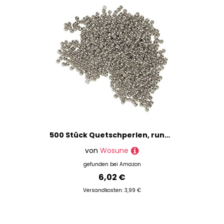
500 Stück Quetschperlen, runde Zwischenperlen, langlebig, DIY-Stopperperlen, Schmuckherstellung, Stopperperlen, exquisite Handwerkskunst für Halsketten, Armbänder, DIY(Weißes K)
von
Wosune
gefunden bei
Amazon
6,02 €
Versandkosten: 3,99 €