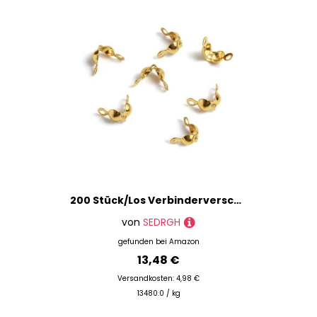
200 Stück/Los Verbinderverschlüsse passend 4 x 8 mm Kugelkettenende Quetschperlen Kappen Erkenntnisse für Schmuckherstellung Zubehör Zubehör DIY-Gold
von
SEDRGH
gefunden bei
Amazon
13,48 €
Versandkosten: 4,98 €
13480.0 / kg