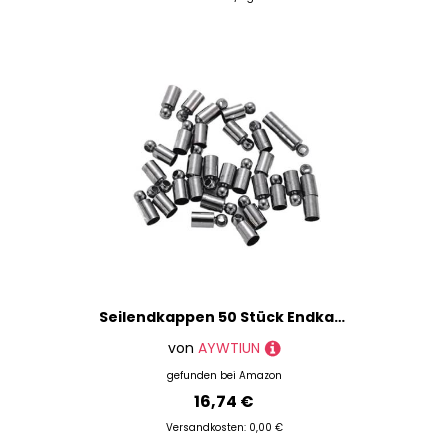
Seilendkappen 50 Stück Endkappen, Metallgewichtsschnalle, Quaste, Lederkordel-Endkappen, Quetschperlen, Kappen for Schmuckherstellung, DIY, grundlegendes Zubehör, 2–10 mm(Gun black,Diameter 6mm)
von
AYWTIUN
gefunden bei
Amazon
16,74 €
Versandkosten: 0,00 €