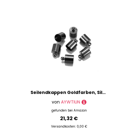
Seilendkappen Goldfarben, Silberfarben, Bronze, Schwarz, Metall, Kupfer, Quetschperlen, Seil, Lederkordel, Endkappen for die Schmuckherstellung(Gun black,8x12MM- 20PCS)
von
AYWTIUN
gefunden bei
Amazon
21,32 €
Versandkosten: 0,00 €