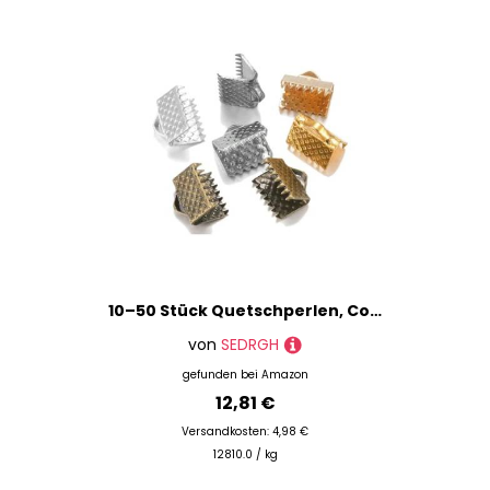
10–50 Stück Quetschperlen, Cove-Verschlüsse, Kordel-Endkappen, Schnurband, Lederclip, Foldover-Verbinder, Zubehör für DIY-Schmuckteile, mehrfarbig, 8 mm
von
SEDRGH
gefunden bei
Amazon
12,81 €
Versandkosten: 4,98 €
12810.0 / kg