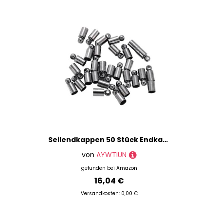
Seilendkappen 50 Stück Endkappen, Metallgewichtsschnalle, Quaste, Lederkordel-Endkappen, Quetschperlen, Kappen for Schmuckherstellung, DIY, grundlegendes Zubehör, 2–10 mm(Gun black,Diameter 4.5mm)
von
AYWTIUN
gefunden bei
Amazon
16,04 €
Versandkosten: 0,00 €