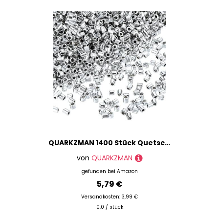
QUARKZMAN 1400 Stück Quetschperlen, 1,5x1,5mm Quetschröhrchen Tube Crimp Kupferrohr Crimp Perlen Perlen Abstandsperlen für Halsketten Armbänder Schmuckherstellung, Elektroplattierung Weiß K
von
QUARKZMAN
gefunden bei
Amazon
5,79 €
Versandkosten: 3,99 €
0.0 / stück