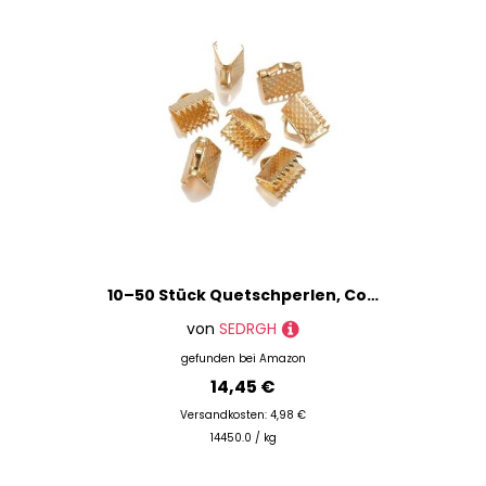
10–50 Stück Quetschperlen, Cove-Verschlüsse, Kordel-Endkappen, Schnurband, Lederclip, Foldover-Verbinder, Zubehör für DIY-Schmuckteile, KC Gold, 25 mm
von
SEDRGH
gefunden bei
Amazon
14,45 €
Versandkosten: 4,98 €
14450.0 / kg