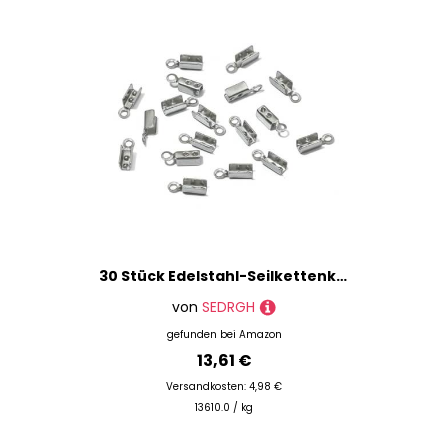
30 Stück Edelstahl-Seilkettenkordeln, Quetschperlen-Endkappen, passend für 1/2/3/4,0 mm Schmuckherstellung, DIY-Armband, Halskette, Verbinder, Stil 02
von
SEDRGH
gefunden bei
Amazon
13,61 €
Versandkosten: 4,98 €
13610.0 / kg