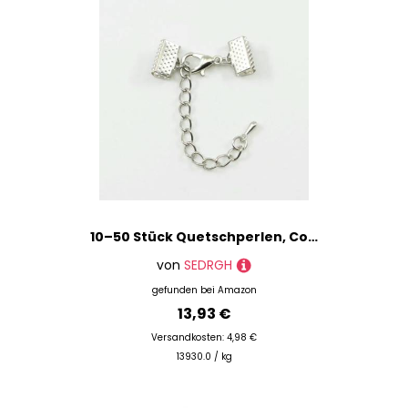
10–50 Stück Quetschperlen, Cove-Verschlüsse, Kordel-Endkappen, Schnurband, Lederclip, Foldover-Verbinder, Zubehör für DIY-Schmuckteile, Rhodium mit Kette, 16 mm
von
SEDRGH
gefunden bei
Amazon
13,93 €
Versandkosten: 4,98 €
13930.0 / kg