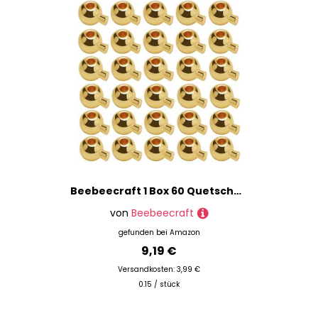
Beebeecraft 1 Box 60 Quetschperlen Zur Schmuckherstellung 3.5x5mm 18 Karat Vergoldete Messing Quetschperlen Abstandsperlen Abdeckungen Für Armband Und Halskettenenden Zubehör (Loch: 0.9mm)
von
Beebeecraft
gefunden bei
Amazon
9,19 €
Versandkosten: 3,99 €
0.15 / stück