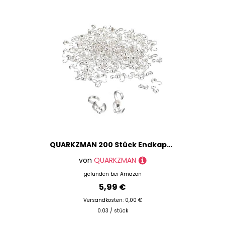
QUARKZMAN 200 Stück Endkappen Schmuck Verschluss Quetschperlen Armbandverschlüsse Wulstspitzen Knoten Abdeckungen Metall Verschluss für Armbänder Schmuck Selbermachen(4mm/0,16" Silber Weiß)
von
QUARKZMAN
gefunden bei
Amazon
5,99 €
Versandkosten: 0,00 €
0.03 / stück