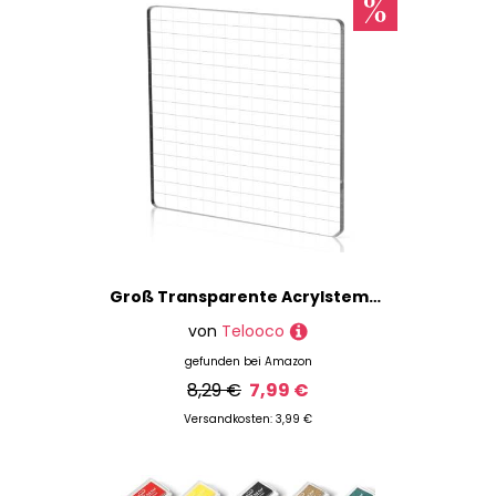
Groß Transparente Acrylstempel 15x15 cm Acrylblock für Silikonstempel mit Gitterlinien Stempelplatte Acryl Stempelblock Clear Stamp Stempel Silikon Stempelblock für Scrapbooking Fotoalbum
von
Telooco
gefunden bei
Amazon
8,29 €
7,99 €
Versandkosten: 3,99 €