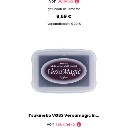
von
SOIMISS
gefunden bei
Amazon
8,59 €
Versandkosten: 0,00 €
Tsukineko VG63 Versamagic Ink Pads Kreide-Stempelkissen, Aubergine, Synthetic Material, lila, 9.9 x 6.6 x 1.8 cm
von
Tsukineko