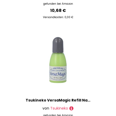
gefunden bei
Amazon
10,68 €
Versandkosten: 0,00 €
Tsukineko VersaMagic Refill Nachfülltinte - 15 ml - Grün, Key Lime - Zubehör Reinker für StazOn Pigmenttinte Stempelkissen
von
Tsukineko
gefunden bei
Amazon