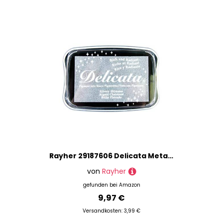
Inspirationen für Dein nächstes Projekt.
Marke
Preis
% Sale
Rayher 29187606 Delicata Metallic Stempelkissen, glänzend, 9,9 x 6,8 x 1,9 cm, Pigmentkissen, Stempelfarbe, Tsukineko, silber
von
Rayher
gefunden bei
Amazon
9,97 €
Versandkosten: 3,99 €