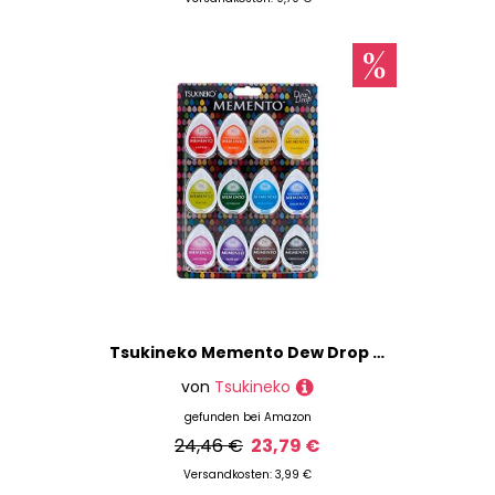
Tsukineko Memento Dew Drop Dye Ink Pads 12/Pkg-Gum Drops, Yellow
von
Tsukineko
gefunden bei
Amazon
24,46 €
23,79 €
Versandkosten: 3,99 €