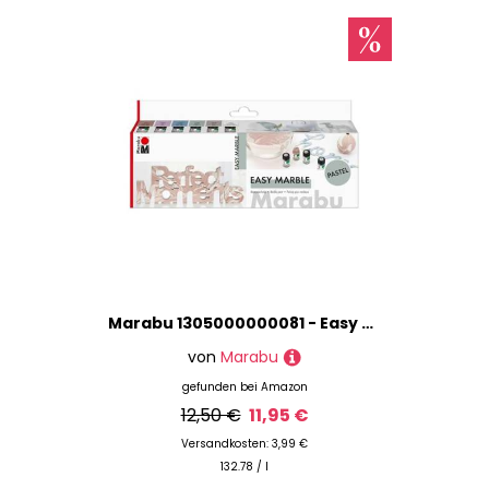
Marabu 1305000000081 - Easy Marble Pastell Set, 6 zarte Marmorierfarben zum kinderleichten Tauchmarmorieren von Kunststoff, Glas, Holz, Styropor und flächigen Marmorieren von Papier
von
Marabu
gefunden bei
Amazon
12,50 €
11,95 €
Versandkosten: 3,99 €
132.78 / l