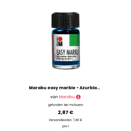
Marabu easy marble - Azurblau 095 15 ml.
von
Marabu
gefunden bei
mcbuero
2,87 €
Versandkosten: 7,49 €
pro l