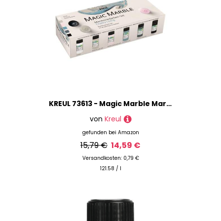
KREUL 73613 - Magic Marble Marmorierfarbe, Chalky Living Set, 6 x 20 ml Farbe in braun, rosa, petrol, grau, farblos und schwarz, zum Tauchmarmorieren von Holz, Glas, Kunststoff, Papier und Styropor
von
Kreul
gefunden bei
Amazon
15,79 €
14,59 €
Versandkosten: 0,79 €
121.58 / l