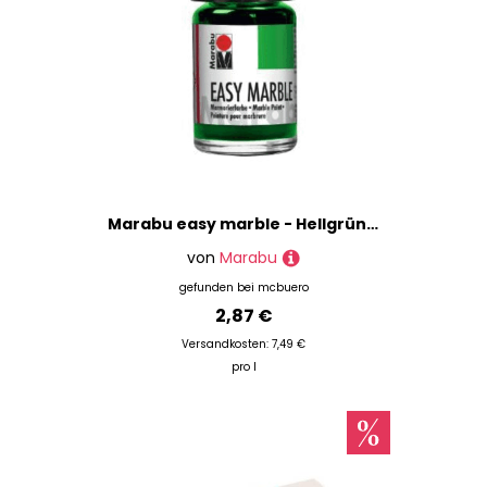
Marabu easy marble - Hellgrün 062 15 ml.
von
Marabu
gefunden bei
mcbuero
2,87 €
Versandkosten: 7,49 €
pro l