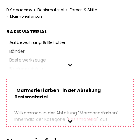
DIY.academy
Basismaterial
Farben & Stifte
Marmorierfarben
BASISMATERIAL
Aufbewahrung & Behälter
Bänder
Bastelwerkzeuge
Blankoprodukte
Dekosand und -granulat
Drähte
"Marmorierfarben" in der Abteilung
Drahtformen
Basismaterial
Elektro-Werkzeuge
Farben & Stifte
Willkommen in der Abteilung "Marmorierfarben"
innerhalb der Kategorie "
Basismaterial
" auf
Acrylfarben
DIY.Academy
, Deinem Ansprechpartner in Sachen
Allesfarben
Do It Yourself. Finde spielend leicht hunderte
Aquarellfarben
Produkte aus zahlreichen Online-Shops, die sich