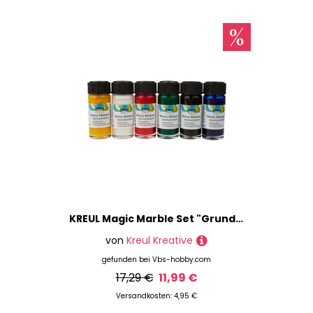
Schneide- & Prägemaschinen
Schneidewerkzeuge
Seiden-Artikel
Styropor-Artikel
Terracotta-Artikel
Marke
Preis
% Sale
KREUL Magic Marble Set "Grundfarben"
von
Kreul Kreative
gefunden bei
Vbs-hobby.com
17,29 €
11,99 €
Versandkosten: 4,95 €