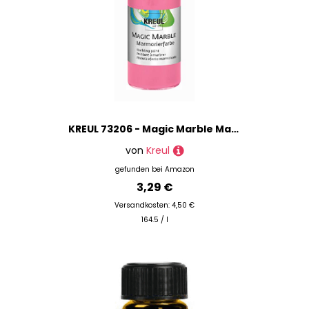
KREUL 73206 - Magic Marble Marmorierfarbe, 20 ml Glas in rosa, farbbrillante Tauchmarmorierfarbe für zufällige Musterungen und einzigartige Farbeffekte
von
Kreul
gefunden bei
Amazon
3,29 €
Versandkosten: 4,50 €
164.5 / l