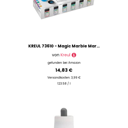
KREUL 73610 - Magic Marble Marmorierfarbe, Metallic Set, 6 x 20 ml in gold, silber, blau, grün, rot und violett, zum Tauchmarmorieren von Holz, Glas, Kunststoff, Papier, Metall und Styropor
von
Kreul
gefunden bei
Amazon
14,83 €
Versandkosten: 3,99 €
123.58 / l