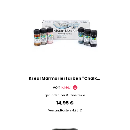
Kreul Marmorierfarben "Chalky Living", 6x 20 ml
von
Kreul
gefunden bei
Buttinette.de
14,95 €
Versandkosten: 4,95 €