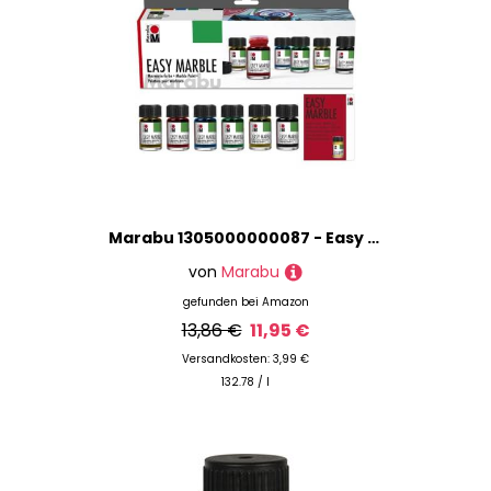
Marabu 1305000000087 - Easy Marble Starter Set, Marmorierfarbe zum kinderleichten Tauchmarmorieren von Kunststoff, Glas, Holz, Styropor und flächigen Marmorieren von Papier, 6 x 15 ml Grundfarben
von
Marabu
gefunden bei
Amazon
13,86 €
11,95 €
Versandkosten: 3,99 €
132.78 / l