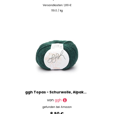
Versandkosten: 1,89 €
119.0 / kg
ggh Topas - Schurwolle, Alpaka Mischung - Wolle zum Stricken oder Häkeln - Farbe 032 - Ozeangrün
von
ggh
gefunden bei
Amazon
8,50 €