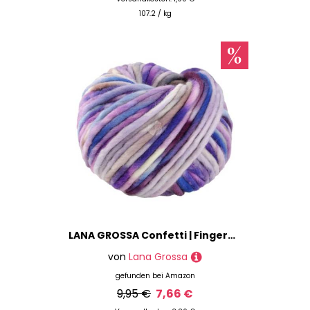
107.2 / kg
LANA GROSSA Confetti | Fingerdickes Merino-Dochtgarn mit Sprenkeldruck | Handstrickgarn aus 100% Schurwolle (Merino) | 100g Wolle zum Stricken & Häkeln | 50m Garn FB 14
von
Lana Grossa
gefunden bei
Amazon
9,95 €
7,66 €