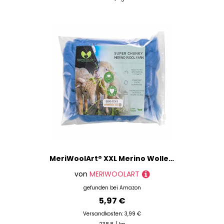
MeriWoolArt® XXL Merino Wolle Garn 100% Schurwolle (4-5cm Stärke), Extra Dicke Filzwolle für Trocken- & Nassfilzen, Armstricken, DIY Decke für Baby & Erwachsene – Hellblau, 25g
von
MERIWOOLART
gefunden bei
Amazon
5,97 €
Versandkosten: 3,99 €