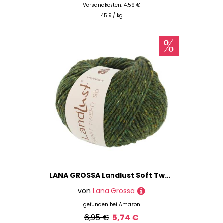
Versandkosten: 4,59 €
45.9 / kg
LANA GROSSA Landlust Soft Tweed 90 | Klassisch verzwirntes Tweedgarn aus Schurwolle mit mehrfarbigen Noppen | Handstrickgarn aus 100% Merinowolle | 50g Wolle zum Stricken & Häkeln | 90m Garn FB7
von
Lana Grossa
gefunden bei
Amazon
6,95 €
5,74 €