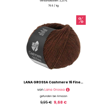
Versandkosten: 3,20 €
76.6 / kg
LANA GROSSA Cashmere 16 Fine | Aus Kaschmir- und Merinowolle | Handstrickgarn aus 80% Schurwolle (Merino extrafine), 10% Kaschmir & Polyamid | 50g Wolle zum Stricken & Häkeln | 320m Garn FB 62
von
Lana Grossa
gefunden bei
Amazon
9,95 €
9,68 €