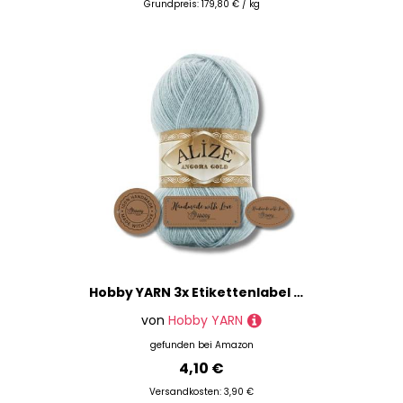
Grundpreis: 179,80 € / kg
Hobby YARN 3x Etikettenlabel mit Alize Angora Gold Wolle Premium 1x100g als Set, Yarn, Garn, Dünne Mohair aus Schurwolle, Uni, Einfarbig, Strickgarn (114)
von
Hobby YARN
gefunden bei
Amazon
4,10 €
Versandkosten: 3,90 €