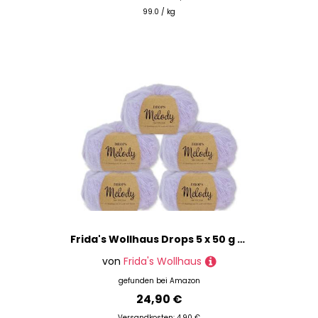
99.0 / kg
Frida's Wollhaus Drops 5 x 50 g Melody Stricken Häkeln Alpaka Schurwolle Alpaca Superweich 23 Farben (27 | Nebelflieder)
von
Frida's Wollhaus
gefunden bei
Amazon
24,90 €
Versandkosten: 4,90 €