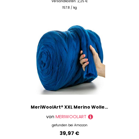
Versandkosten: 2,25 €
157.8 / kg
MeriWoolArt® XXL Merino Wolle Garn 100% Schurwolle (4-5cm Stärke), Extra Dicke Filzwolle für Trocken- & Nassfilzen, Armstricken, DIY Decke für Baby & Erwachsene – Türkismelange, 1kg
von
MERIWOOLART
gefunden bei
Amazon
39,97 €