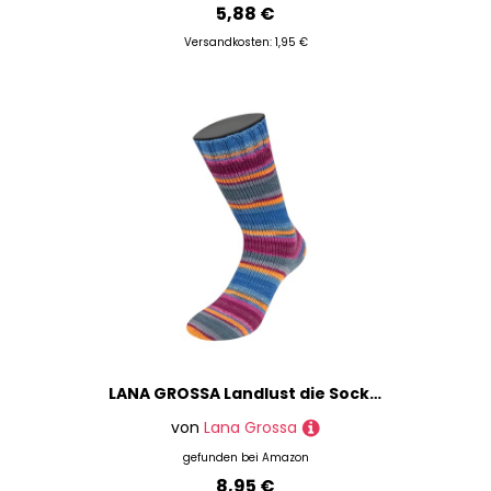
5,88 €
Versandkosten: 1,95 €
LANA GROSSA Landlust die Sockenwolle | Garn aus Merinowolle in verschiedenen Farben | Handstrickgarn aus 80% Schurwolle (Merino) & 20% Polyamid | 100g Wolle zum Stricken & Häkeln | 420m Garn FB128
von
Lana Grossa
gefunden bei
Amazon
8,95 €