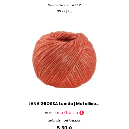
Versandkosten: 4,97 €
39.97 / kg
LANA GROSSA Lucida | Metallisch glänzende Netzgarnstruktur aus Viskose gefüllt mit Merinofasern | Aus 58% Schurwolle (Merino) & 42% Viskose | 50g Wolle zum Stricken & Häkeln | 100m Garn FB11
von
Lana Grossa
gefunden bei
Amazon
5,50 €