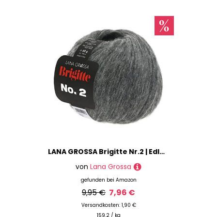
Weben
Zubehör & Kurzwaren
Marke
Preis
% Sale
LANA GROSSA Brigitte Nr.2 | Edle Netzgarnstruktur aus Alpaka und Baumwolle | Handstrickgarn aus 47% Alpaka, 45% Baumwolle & 8% Schurwolle | 50g Wolle zum Stricken & Häkeln | 140m Garn FB 24
von
Lana Grossa
gefunden bei
Amazon
9,95 €
7,96 €
Versandkosten: 1,90 €
159.2 / kg