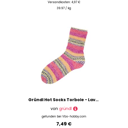
Versandkosten: 4,97 €
39.97 / kg
Gründl Hot Socks Torbole - Lavendel/Chili/Pflaume/Weiß/Salatgrün/Gelb
von
gründl
gefunden bei
Vbs-hobby.com
7,49 €