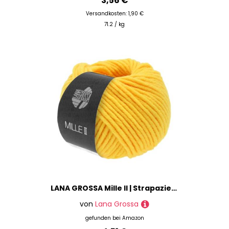
3,56 €
Versandkosten: 1,90 €
71.2 / kg
LANA GROSSA Mille II | Strapazierfähiges Mischgarn mit Merinowolle, waschmaschinenfest | Handstrickgarn aus 50% Schurwolle & 50% Acryl | 50g Wolle zum Stricken & Häkeln | 55m Garn FB60
von
Lana Grossa
gefunden bei
Amazon