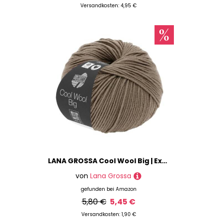
Versandkosten: 4,95 €
LANA GROSSA Cool Wool Big | Extrafeine Merinowolle waschmaschinenfest und filzfrei | Handstrickgarn aus 100% Schurwolle (Merino) | 50g Wolle zum Stricken & Häkeln | 120m Garn FB 686
von
Lana Grossa
gefunden bei
Amazon
5,80 €
5,45 €
Versandkosten: 1,90 €