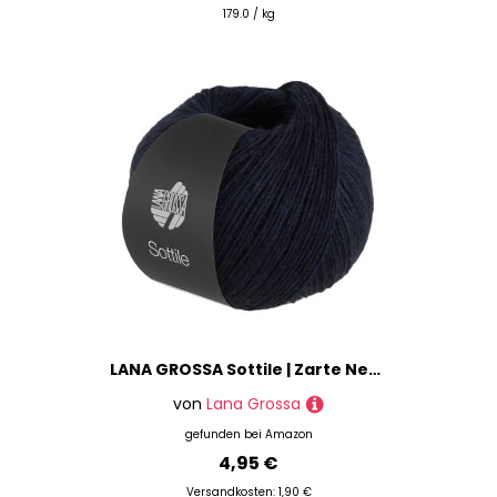
179.0 / kg
LANA GROSSA Sottile | Zarte Netzgarnstruktur aus Baumwolle, gefüllt mit feinen Merinofasern | Handstrickgarn aus 85% Baumwolle & 15% Schurwolle (Merino) | 50g Stricken & Häkeln | 250m Garn FB10
von
Lana Grossa
gefunden bei
Amazon
4,95 €
Versandkosten: 1,90 €