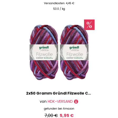
Versandkosten: 4,45 €
53.0 / kg
2x50 Gramm Gründl Filzwolle Color aus 100% reiner Schurwolle inkl. Anleitung für Topflappen (40 Fuchsia Flieder Hellblau Multicolor)
von
HDK-VERSAND
gefunden bei
Amazon
7,00 €
5,95 €