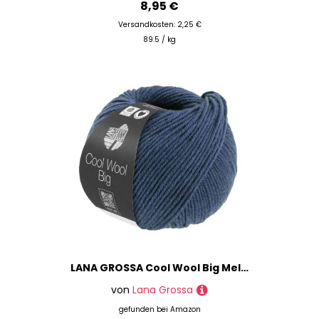
8,95 €
Versandkosten: 2,25 €
89.5 / kg
LANA GROSSA Cool Wool Big Melange | Extrafeine Merinowolle waschmaschinenfest und filzfrei | Handstrickgarn aus 100% Schurwolle (Merino) | 50g Wolle zum Stricken & Häkeln | 120m Garn FB 1640
von
Lana Grossa
gefunden bei
Amazon