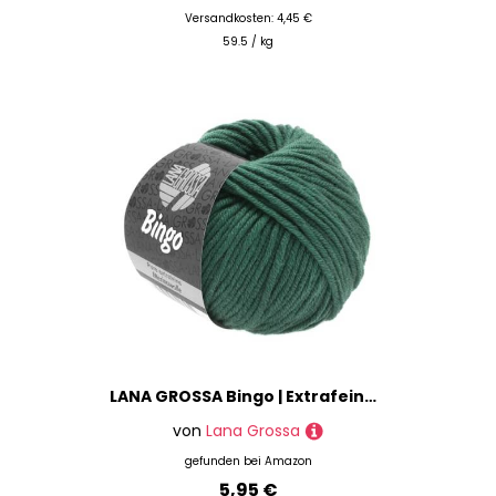
Versandkosten: 4,45 €
59.5 / kg
LANA GROSSA Bingo | Extrafeine Merinowolle waschmaschinenfest und filzfrei | Handstrickgarn aus 100% Schurwolle (Merino extrafein) | 50g Wolle zum Stricken & Häkeln | 80m Garn FB 189
von
Lana Grossa
gefunden bei
Amazon
5,95 €