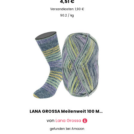
4,51 €
Versandkosten: 1,90 €
90.2 / kg
LANA GROSSA Meilenweit 100 Merino extrafine Luna | Hochwertiges Sockengarn, waschmaschinenfest | Handstrickgarn aus 75% Schurwolle & 25% Polyamid | 100g Wolle, Stricken & Häkeln | 420m Garn FB4114
von
Lana Grossa
gefunden bei
Amazon