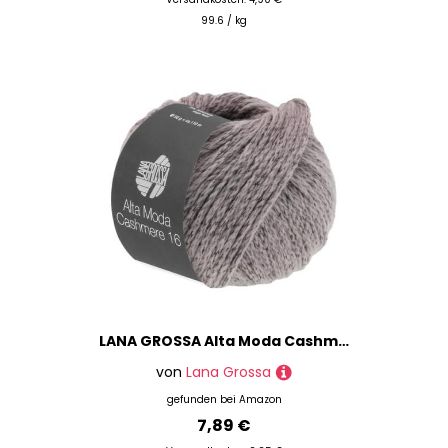
99.6 / kg
LANA GROSSA Alta Moda Cashmere 16 | Feinste 16 Mikron Merinowolle mit Kaschmiranteil | Handstrickgarn aus 78% Schurwolle (Merino) 12% Kaschmir & 10% Polyamid (Nylon) | 50g zum Stricken | 110m Garn 61
von
Lana Grossa
gefunden bei
Amazon
7,89 €