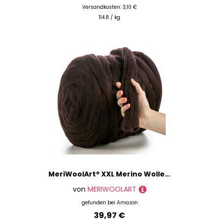
Versandkosten: 3,10 €
114.8 / kg
MeriWoolArt® XXL Merino Wolle Garn 100% Schurwolle (4-5cm Stärke), Extra Dicke Filzwolle für Trocken- & Nassfilzen, Armstricken, DIY Decke für Baby & Erwachsene – Aubergine, 1kg
von
MERIWOOLART
gefunden bei
Amazon
39,97 €