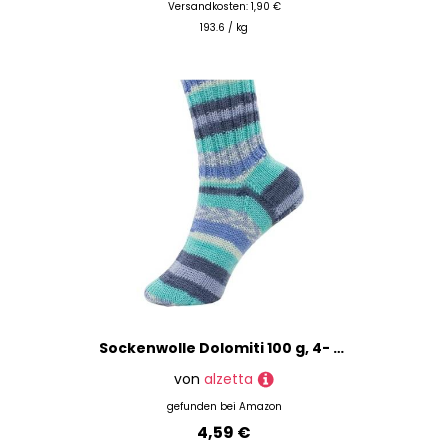
Versandkosten: 1,90 €
193.6 / kg
Sockenwolle Dolomiti 100 g, 4- fadig, 75% Schurwolle 25% Polyamid (077 Emerald)
von
alzetta
gefunden bei
Amazon
4,59 €