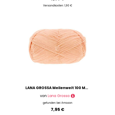
Versandkosten: 1,90 €
LANA GROSSA Meilenweit 100 Merino extrafine | Hochwertiges Sockengarn, waschmaschinenfest | Handstrickgarn aus 75% Schurwolle & 25% Polyamid | 100g Wolle, Stricken & Häkeln | 420m Garn FB2449
von
Lana Grossa
gefunden bei
Amazon
7,95 €