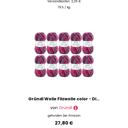
Versandkosten: 2,25 €
79.5 / kg
Gründl Wolle Filzwolle color - Dicke Wolle zum Filzen in der Waschmaschine - Strickgarn zum Filzen - Weich und hautfreundlich - 100 % Schurwolle - 10 Knäuel 50 g /50 m -Nadelstärke 8-9 - lila-bordeaux
von
Gründl
gefunden bei
Amazon
27,80 €