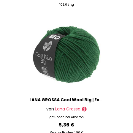
109.0 / kg
LANA GROSSA Cool Wool Big | Extrafeine Merinowolle waschmaschinenfest und filzfrei | Handstrickgarn aus 100% Schurwolle (Merino) | 50g Wolle zum Stricken & Häkeln | 120m Garn FB 949
von
Lana Grossa
gefunden bei
Amazon
5,36 €
Versandkosten: 1,90 €