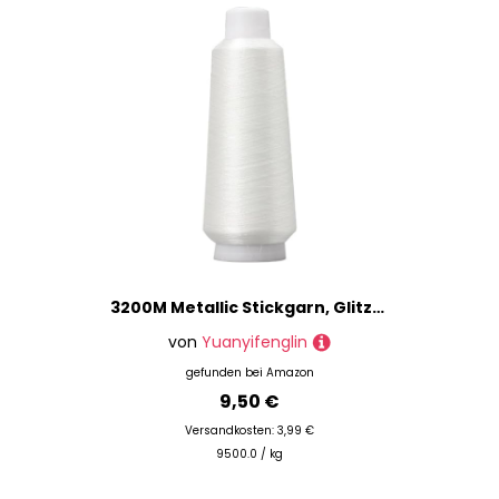
3200M Metallic Stickgarn, Glitzer Polyester Nähgarn für Nähmaschine, Kreuzstich (Beige)
von
Yuanyifenglin
gefunden bei
Amazon
9,50 €
Versandkosten: 3,99 €
9500.0 / kg