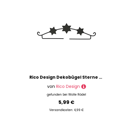
Stricklieseln
Strickmaschinen
Tageslichtlampen
Taschenzubehör
Verschlüsse
Marke
Preis
% Sale
Rico Design Dekobügel Sterne schwarz 21cm
von
Rico Design
gefunden bei
Wolle Rödel
5,99 €
Versandkosten: 4,99 €