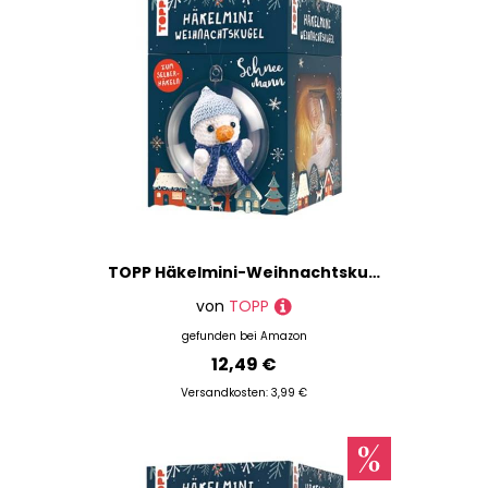
TOPP Häkelmini-Weihnachtskugel Häkelset Schneemann: Anleitung, Garn (100% Baumwolle) in 5 Farben, Häkelnadel (1,5 mm), Kunststoffkugel (7 cm), Füllwatte, Perlen, Glöckchen, White
von
TOPP
gefunden bei
Amazon
12,49 €
Versandkosten: 3,99 €