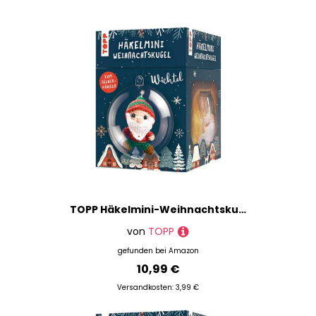
TOPP Häkelmini-Weihnachtskugel Häkelset Wichtel: Anleitung, Garn (100% Baumwolle) in 5 Farben, Häkelnadel (1,5 mm), Kunststoffkugel (7 cm), Füllwatte, Perlen, Glöckchen, White
von
TOPP
gefunden bei
Amazon
10,99 €
Versandkosten: 3,99 €