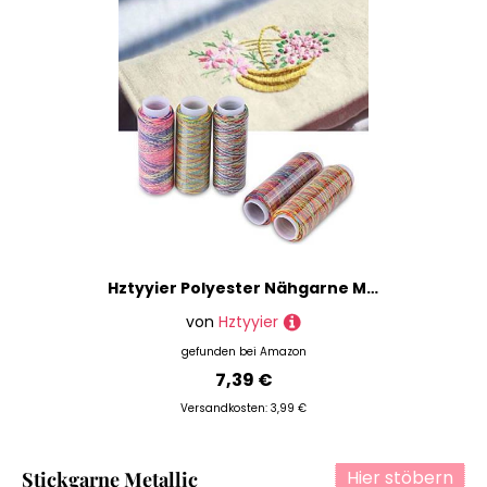
Hztyyier Polyester Nähgarne Multicolor Farbverlauf Nähen Quilten Stickgarn Spulen Bekleidungszubehör 5St
von
Hztyyier
gefunden bei
Amazon
7,39 €
Versandkosten: 3,99 €
Hier stöbern
Stickgarne Metallic