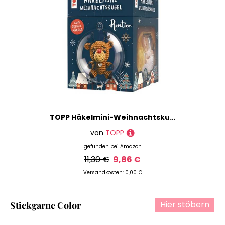
TOPP Häkelmini-Weihnachtskugel Häkelset Rentier: Anleitung, Garn (100% Baumwolle) in 5 Farben, Häkelnadel (1,5 mm), Kunststoffkugel (7 cm), Füllwatte, Perlen, Glöckchen, White
von
TOPP
gefunden bei
Amazon
11,30 €
9,86 €
Versandkosten: 0,00 €
Hier stöbern
Stickgarne Color