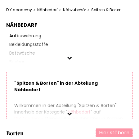
DIY.academy
Nähbedarf
Nähzubehör
Spitzen & Borten
NÄHBEDARF
Aufbewahrung
Bekleidungsstoffe
Bettwäsche
Bücher
Dekostoffe
Fellstoffe
"Spitzen & Borten" in der Abteilung
Filz & Bastelstoffe
Nähbedarf
Füllmaterialien
Gardinenstoffe
Willkommen in der Abteilung "Spitzen & Borten"
innerhalb der Kategorie "
Nähbedarf
" auf
Lederverarbeitung
DIY.Academy
, Deinem Ansprechpartner in Sachen
Möbel- & Gartenstoffe
Do It Yourself. Finde spielend leicht hunderte
Nähmaschinen
Produkte aus zahlreichen Online-Shops, die sich
Hier stöbern
Borten
perfekt für Dein nächstes (oder übernächstes)