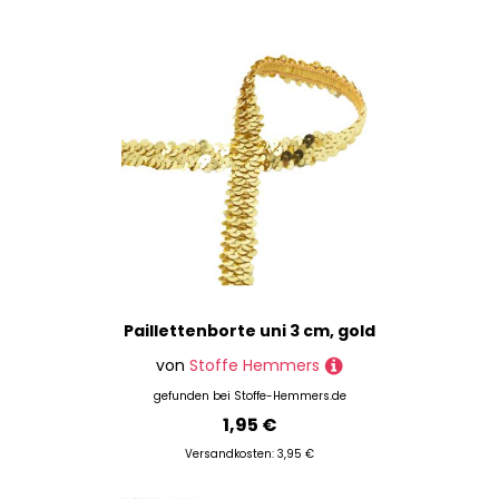
Preis
% Sale
Paillettenborte uni 3 cm, gold
von
Stoffe Hemmers
gefunden bei
Stoffe-Hemmers.de
1,95 €
Versandkosten: 3,95 €