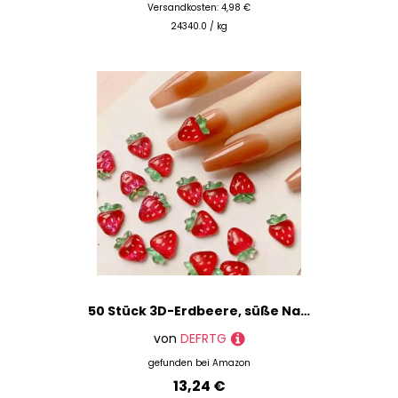
Versandkosten: 4,98 €
24340.0 / kg
50 Stück 3D-Erdbeere, süße Nagel-Charms, Cartoon-Frucht, flache Rückseite, Harz, Strasssteine, rote Erdbeer-Designs, Nageldekoration, Schmuck, Erdbeere
von
DEFRTG
gefunden bei
Amazon
13,24 €