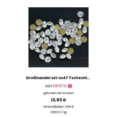
Großhandel ss1-ss47 Tschechische kristallklare spitze Rückseite Runde Strass Perlen Steine Glitter Perlen für Schmuck Nagelherstellung DIY-144p ss6 2mm
von
DEFRTG
gefunden bei
Amazon
13,93 €
Versandkosten: 4,98 €
13930.0 / kg