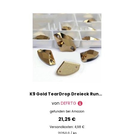
K9 Gold TearDrop Dreieck Runde Flatback Kristallglas Strass zum Aufnähen Strass Kleid Kleidungsstück Kleid Zubehör-Galaktisch 12x19mm 16Stk
von
DEFRTG
gefunden bei
Amazon
21,25 €
Versandkosten: 4,98 €
21250.0 / kg