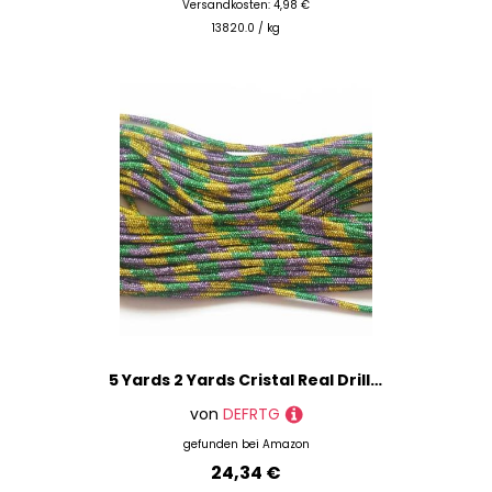
Versandkosten: 4,98 €
13820.0 / kg
5 Yards 2 Yards Cristal Real Drill Strass String Seil Glitzer 6mm Crystal Pipeline Strassbesatz in Champagner Peridot-PBY-2 Yards pro Stück
von
DEFRTG
gefunden bei
Amazon
24,34 €