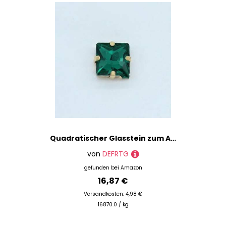
Quadratischer Glasstein zum Aufnähen in allen Größen, flache Rückseite, zum Aufnähen auf Kristall-Strasssteine, Kupferfassung, Verzierung für Hochzeitskleid, Erinite, 10 mm, 12 Stück
von
DEFRTG
gefunden bei
Amazon
16,87 €
Versandkosten: 4,98 €
16870.0 / kg