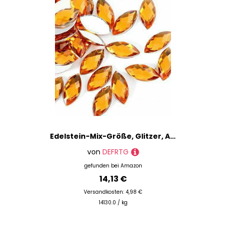
Edelstein-Mix-Größe, Glitzer, Acryl, Pferdeauge, nicht Hotfix-Strasssteine für Nägel, Kristalle, Perlen, Strasssteine für Kleider, Nagelkunst, Steine, Orange, 3 x 6 mm, 100 Stück
von
DEFRTG
gefunden bei
Amazon
14,13 €
Versandkosten: 4,98 €
14130.0 / kg