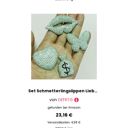
Set Schmetterlingslippen Liebe Goodluck Worte Brett Kirschstern Dekorationen Junk Phone Case Haarnadel Zubehör DIY Handarbeit Charms-9
von
DEFRTG
gefunden bei
Amazon
23,16 €
Versandkosten: 4,98 €