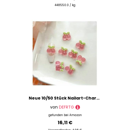
448550.0 / kg
Neue 10/50 Stück Nailart-Charms aus Harz, Mini-Kirsche, Erdbeere, Nailart, flache Rückseite, Steinfiguren, Sammelalbum, DIY-Schmuck, Dekor, Basteln, 07, 50 Stück
von
DEFRTG
gefunden bei
Amazon
16,11 €