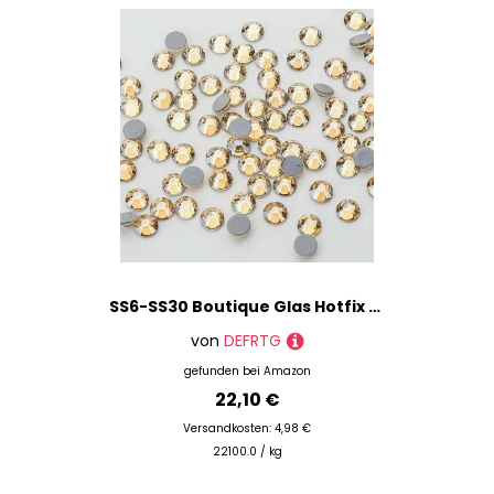
SS6-SS30 Boutique Glas Hotfix Strasssteine Flatbase Glitzer Dekoration Kristall für Nagelkunst Hochzeitskleid DIY Zubehör-Golden Shadow-SS10-1440Pcs
von
DEFRTG
gefunden bei
Amazon
22,10 €
Versandkosten: 4,98 €
22100.0 / kg