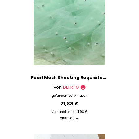
Pearl Mesh Shooting Requisiten Nagellack Handheld Dekoration Nagelverschönerung Fotografie Hintergrund Tuch Nagel Zubehör-grün
von
DEFRTG
gefunden bei
Amazon
21,88 €
Versandkosten: 4,98 €
21880.0 / kg