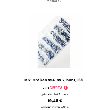
13890.0 / kg
Mix-Größen SS4-SS12, bunt, 1680 Stück, 3D-Non-HotFix-Nagelkunst, flache Rückseite, Strass-Dekorationen, Tanzkostüme, Saphir, 1680 Stück
von
DEFRTG
gefunden bei
Amazon
19,48 €
Versandkosten: 4,98 €