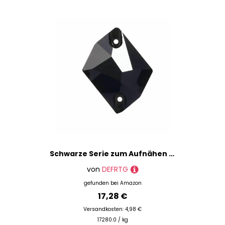
Schwarze Serie zum Aufnähen von Strasssteinen, Glitzerglas, flache Rückseite, Nähkristalle für Heimwerker, Bastelarbeiten, Edelsteine in gemischten Formen, Cristales pedrer
von
DEFRTG
gefunden bei
Amazon
17,28 €
Versandkosten: 4,98 €
17280.0 / kg