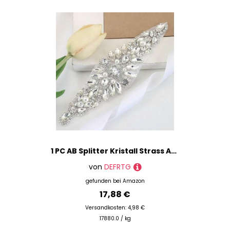
1 PC AB Splitter Kristall Strass Applikation Schweißen Blume Patch Nähen auf Brautkleid Ärmel Zubehör Strass Applikation-FA-1299 Splitter
von
DEFRTG
gefunden bei
Amazon
17,88 €
Versandkosten: 4,98 €
17880.0 / kg