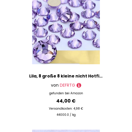
Lila, 8 große 8 kleine nicht Hotfix-Kristall-Strasssteine aus Glas, DIY-Strasssteine, Kristalle AB, zum Aufkleben auf Nägel, DIY-Kleidung, 2088-Kristall-Amethyst-SS30 – 288 Stück
von
DEFRTG
gefunden bei
Amazon
44,00 €
Versandkosten: 4,98 €
44000.0 / kg