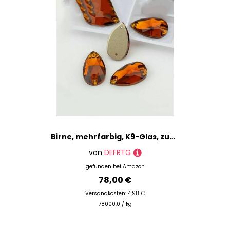
Birne, mehrfarbig, K9-Glas, zum Aufnähen, Strasssteine, Kristall, flache Rückseite, Nähsteine für DIY-Kleidungsdekorationen, Kaffeebraun, 7 x 12 mm, 216 Stück
von
DEFRTG
gefunden bei
Amazon
78,00 €
Versandkosten: 4,98 €
78000.0 / kg