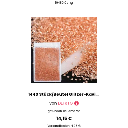
19480.0 / kg
1440 Stück/Beutel Glitzer-Kaviar-Nägel, Strasssteine, Feen-Kristallperlen, 3D-AB-Kristall, Nagelkunst-Zubehör, DIY-Design, Maniküre, Champagner
von
DEFRTG
gefunden bei
Amazon
14,15 €
Versandkosten: 4,98 €