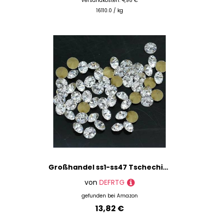
Versandkosten: 4,98 €
16110.0 / kg
Großhandel ss1-ss47 Tschechischer Kristall Klar spitze Rückseite Runde Strass Perlen Steine Glitter Perlen für Schmuck Nagelherstellung DIY-36p ss27 6mm
von
DEFRTG
gefunden bei
Amazon
13,82 €