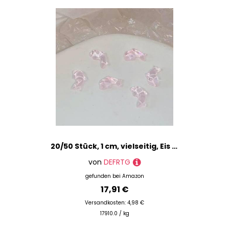
20/50 Stück, 1 cm, vielseitig, Eis durch Sternenhimmel, Mokka-Delfin, 3D-Harz, Nageldekoration, Nagel-Strasssteine, Nagel-Charms, Pink, 50 Stück
von
DEFRTG
gefunden bei
Amazon
17,91 €
Versandkosten: 4,98 €
17910.0 / kg