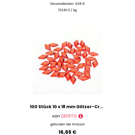
Versandkosten: 4,98 €
13240.0 / kg
100 Stück 10 x 18 mm Glitzer-Crysta zum Aufnähen, Raute, Acryl-Strasssteine, flache Rückseite, bunte Nähperlen für DIY-Hochzeitskleid, 18 Farben, Rot
von
DEFRTG
gefunden bei
Amazon
16,65 €