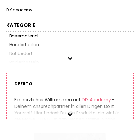
DIY.academy
KATEGORIE
Basismaterial
Handarbeiten
Nähbedarf
Papierbasteln
Schmuckbasteln
DEFRTG
DEFRTG
Ein herzliches Willkommen auf
DIY.Academy
-
Preis
Deinem Ansprechpartner in allen Dingen Do It
Yourself. Hier findest Du alle Produkte, die wir für
die Marke DEFRTG in zahlreichen Online-Shops
gefunden haben. So findest Du auch seltene
Produkte ganz einfach. Gleichzeitig vergleichen wir
die Preise der unterschiedlichen Anbieter, sodass