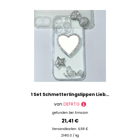
1 Set Schmetterlingslippen Liebe Goodluck Worte Brett Kirschstern Dekorationen Junk Phone Case Haarnadel Zubehör DIY Handarbeit Charms-1
von
DEFRTG
gefunden bei
Amazon
21,41 €
Versandkosten: 4,98 €
21410.0 / kg