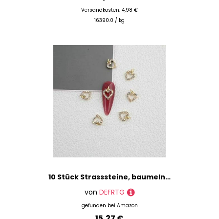
Versandkosten: 4,98 €
16390.0 / kg
10 Stück Strasssteine, baumelnde goldene Charms, Nagelpiercing, Stern/Herz/Mond/Schmuck, Maniküre-Reifen-Anhänger-Dekorationen-08
von
DEFRTG
gefunden bei
Amazon
15,27 €