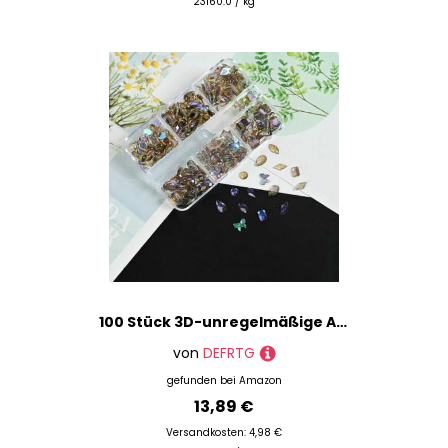
23160.0 / kg
100 Stück 3D-unregelmäßige Aurora-Kristall-Strasssteine in mehreren Formen, Aurora-Nagel-Edelsteine in 6 Farben, flache Rückseite, glänzende Nail-Art-Strass-Anhänger, 1 Box
von
DEFRTG
gefunden bei
Amazon
13,89 €
Versandkosten: 4,98 €