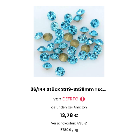
36/144 Stück SS19-SS38mm Tschechischer Kristall spitze Rückseite Runde Perlen Strass Glitzer für Schmuck Nagelherstellung DIY-blauer See-36p ss22
von
DEFRTG
gefunden bei
Amazon
13,78 €
Versandkosten: 4,98 €
13780.0 / kg