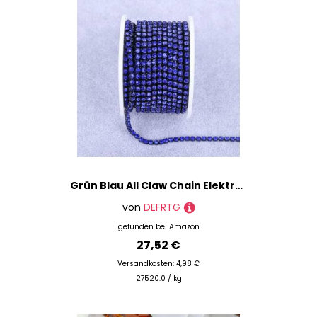
Grün Blau All Claw Chain Elektrophorese Strasssteine Trim Stein Diamant Strass Dekorative Applikation Kristall-Saphir-SS12 (3,0 mm)-10 Yard
von
DEFRTG
gefunden bei
Amazon
27,52 €
Versandkosten: 4,98 €
27520.0 / kg