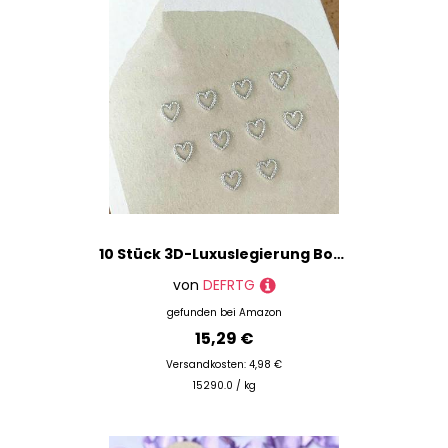
10 Stück 3D-Luxuslegierung Bowknot Love Nails Art Charms Dekorationen Metall Silber Schleifen geformt Schmuck DIY Maniküre Designs Zubehör-61980-1
von
DEFRTG
gefunden bei
Amazon
15,29 €
Versandkosten: 4,98 €
15290.0 / kg