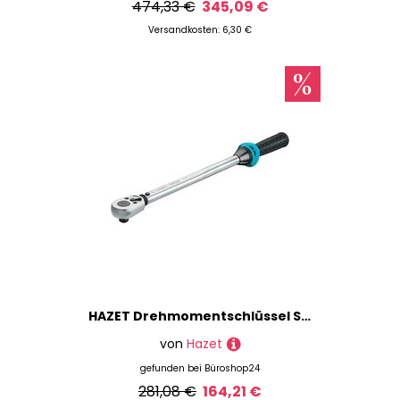
474,33 €
345,09 €
Versandkosten: 6,30 €
HAZET Drehmomentschlüssel Signal 5122-2CT, 1 St.
von
Hazet
gefunden bei
Büroshop24
281,08 €
164,21 €