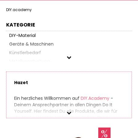
DIY.academy
KATEGORIE
DIY-Material
Geräte & Maschinen
Künstlerbedarf
Metallverarbeitung
Werkzeuge
Hazet
Hazet
Ein herzliches Willkommen auf
DIY.Academy
-
Preis
Deinem Ansprechpartner in allen Dingen Do It
Yourself. Hier findest Du alle Produkte, die wir für
% Sale
die Marke Hazet in zahlreichen Online-Shops
gefunden haben. So findest Du auch seltene
Produkte ganz einfach. Gleichzeitig vergleichen wir
die Preise der unterschiedlichen Anbieter, sodass