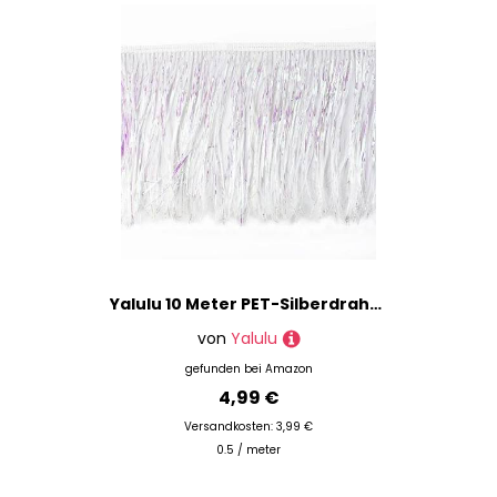
Yalulu 10 Meter PET-Silberdraht Quaste Seidig Fransen Tanzfransen Geschnitten Fransenborte, Geschnitten Fransenborte Kostüm Quaste Trimmen Apparel Fransenband Nähzubehör (Weiß-AB)
von
Yalulu
gefunden bei
Amazon
4,99 €
Versandkosten: 3,99 €
0.5 / meter