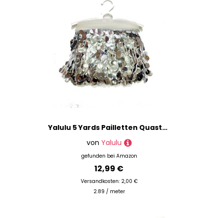
Yalulu 5 Yards Pailletten Quaste Schnittfranse Fransenborte, 17cm PVC-Fransenbesatz Zum Nähen Pailletten-Quaste Nähbesatz Für DIY-Handwerk, Aufführung, Kostüme Heimdekoration (Silber)
von
Yalulu
gefunden bei
Amazon
12,99 €
Versandkosten: 2,00 €
2.89 / meter