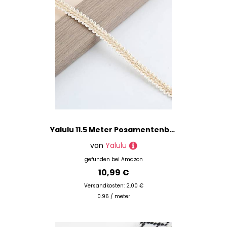
Yalulu 11.5 Meter Posamentenborte Gimp Braid Trim Dekoborte Bordüre Borte Schmuckband Spitze Für Kostüme DIY Nähen Schmuck Herstellung Vorhang Dekoration (Beige)
von
Yalulu
gefunden bei
Amazon
10,99 €
Versandkosten: 2,00 €
0.96 / meter