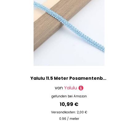
Yalulu 11.5 Meter Posamentenborte Gimp Braid Trim Dekoborte Bordüre Borte Schmuckband Spitze Für Kostüme DIY Nähen Schmuck Herstellung Vorhang Dekoration (Hellblau)
von
Yalulu
gefunden bei
Amazon
10,99 €
Versandkosten: 2,00 €
0.96 / meter