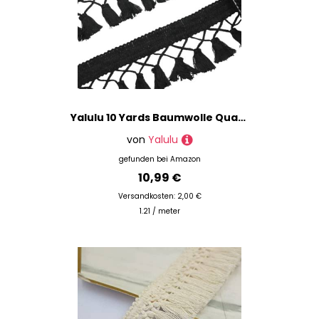
Yalulu 10 Yards Baumwolle Quaste Trim, Fransen Spitzenborte Spitzenband Bommelborte Fransenband Zierborrte Fransen Quasten Trim NäHen Handwerk Kleidung NäHen Zubehör (Schwarz)
von
Yalulu
gefunden bei
Amazon
10,99 €
Versandkosten: 2,00 €
1.21 / meter