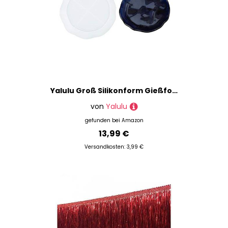
Yalulu Groß Silikonform Gießform Tablett Kristall Epoxidharz Epoxy Form Formen Tray Dish Molds Teller Resin DIY Harz Casting Formen DIY Teetablett Untersetzer (Rund)
von
Yalulu
gefunden bei
Amazon
13,99 €
Versandkosten: 3,99 €