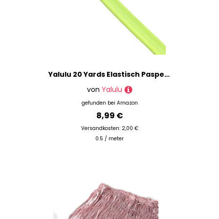
Yalulu 20 Yards Elastisch Paspelband Mit Kederschnur, Lippenkordel-Besatz Paspelband zum Nähen Für Gurtband, Kleidungsstück, Nähen, Trimmen, Polsterzubehör (F-Grün)
von
Yalulu
gefunden bei
Amazon
8,99 €
Versandkosten: 2,00 €
0.5 / meter