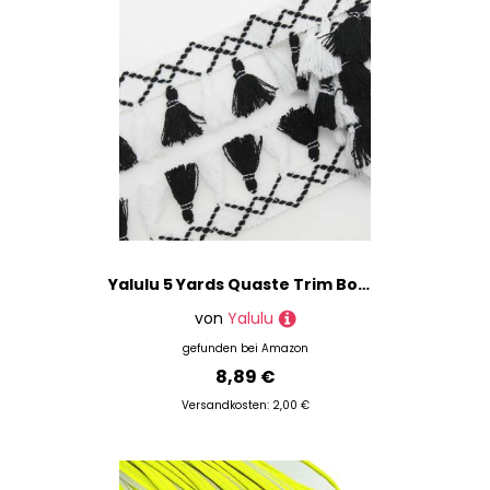
Yalulu 5 Yards Quaste Trim Bommelborte Quasten Fransen Spitzenborte Farbig Näharbeit DIY Handwerk (Schwarz)
von
Yalulu
gefunden bei
Amazon
8,89 €
Versandkosten: 2,00 €