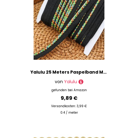
Yalulu 25 Meters Paspelband Metallic, 9mm breite Paspelband zum Nähen, Rand Nähen Band Bias Einfügen Piping Cord Seil (Schwarz-MC)
von
Yalulu
gefunden bei
Amazon
9,89 €
Versandkosten: 3,99 €
0.4 / meter