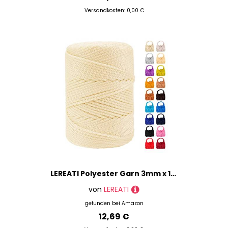
Versandkosten: 0,00 €
LEREATI Polyester Garn 3mm x 170m, Makramee Garn 3mm Geflochten Makramee Schnur Bunt, Macrame Cord 3mm Farbig für Geschenk, Häkeltasche, Umhängetasche, Platzteller, Wohndekorationen (Milchig Weiß)
von
LEREATI
gefunden bei
Amazon
12,69 €