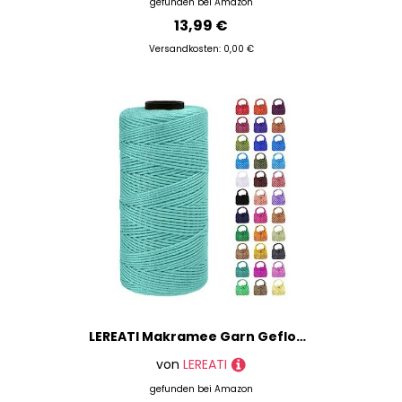
gefunden bei
Amazon
13,99 €
Versandkosten: 0,00 €
LEREATI Makramee Garn Geflochten 1.5mm x 200m Bunt Schnur für Armbänder Faden Zum Perlen Auffädeln, Macrame Cord 1.5mm für Basteln, Knüpfen, Dekoration, Borsa Crossbody (Tiefes Aquagrün)
von
LEREATI
gefunden bei
Amazon