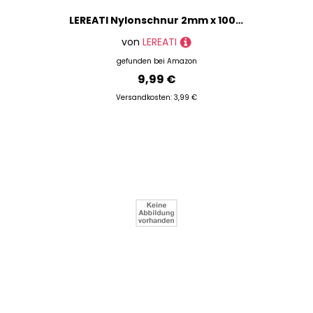
LEREATI Nylonschnur 2mm x 100m Nylonfaden Nylon Perlenschnur Satinkordel, Makramee Schnur Nylonschnur für Armbänder Perlen Auffädeln Halskette Schmuckherstellung DIY Handwerk (Hellviolett)
von
LEREATI
gefunden bei
Amazon
9,99 €
Versandkosten: 3,99 €