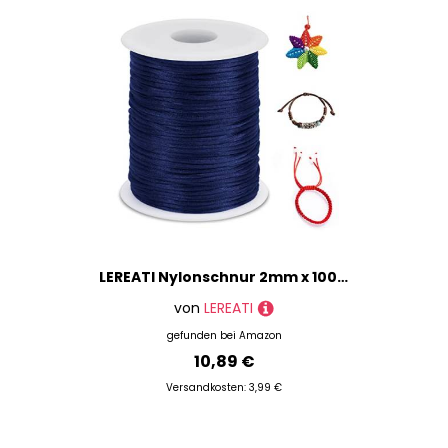
LEREATI Nylonschnur 2mm x 100m Nylonfaden Nylon Perlenschnur Satinkordel, Makramee Schnur Nylonschnur für Armbänder Perlen Auffädeln Halskette Schmuckherstellung DIY Handwerk (Dunkelblau)
von
LEREATI
gefunden bei
Amazon
10,89 €
Versandkosten: 3,99 €