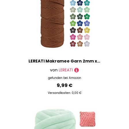
LEREATI Makramee Garn 2mm x 100m Baumwollkordel Natur Baumwollseil Farbig Baumwollgarn, Macrame Cord 2mm für DIY Geflochten, Makramee Deko, Hängepflanze, Wandbehang, Vorhang (Karamell)
von
LEREATI
gefunden bei
Amazon
9,99 €
Versandkosten: 0,00 €