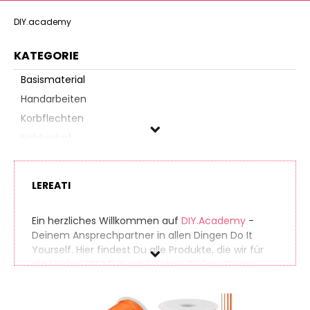
DIY.academy
KATEGORIE
Basismaterial
Handarbeiten
Korbflechten
Nähbedarf
Schmuckbasteln
Verpackungsmaterial
LEREATI
LEREATI
Ein herzliches Willkommen auf
DIY.Academy
-
Deinem Ansprechpartner in allen Dingen Do It
Preis
Yourself. Hier findest Du alle Produkte, die wir für
die Marke LEREATI in zahlreichen Online-Shops
% Sale
gefunden haben. So findest Du auch seltene
Produkte ganz einfach. Gleichzeitig vergleichen wir
die Preise der unterschiedlichen Anbieter, sodass