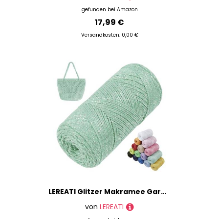
gefunden bei
Amazon
17,99 €
Versandkosten: 0,00 €
LEREATI Glitzer Makramee Garn 1.5mm x 280m Polyester Garn für Häkeln & Stricken, Baumwollgarn Häkelgarn für Taschen, Körbe, Hängepflanze, Wandbehang, DIY Handwerk (Minzgrün)
von
LEREATI