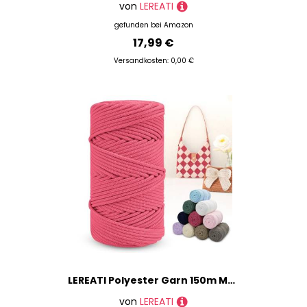
von
LEREATI
gefunden bei
Amazon
17,99 €
Versandkosten: 0,00 €
LEREATI Polyester Garn 150m Makramee Garn 4mm Geflochten Polyester-Seil Farbig Häkelgarn, Polyester Macrame Cord 4mm für Häkeltasche Umhängetasche Handtasche Geschenk Strickwaren (Pfirsich Rot)
von
LEREATI