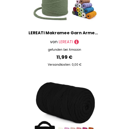
LEREATI Makramee Garn Armeegrün, Makramee Garn 3mm x 100m Einfach Gedrehte Baumwollkordel Baumwollschnur, Makrameegarn für Makramee Wandbehang, Hängepflanze, Vorhang, Hochzeitsbogen Deko
von
LEREATI
gefunden bei
Amazon
11,99 €
Versandkosten: 0,00 €