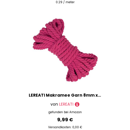
0.29 / meter
LEREATI Makramee Garn 8mm x 10m Baumwollseil Dicke Baumwollkordel Baumwollgarn, Macrame Cord Geflochten für DIY Handwerk, Basteln, Makramee Wandbehang, Vorhang, Hängepflanze (Rosenrot)
von
LEREATI
gefunden bei
Amazon
9,99 €
Versandkosten: 0,00 €