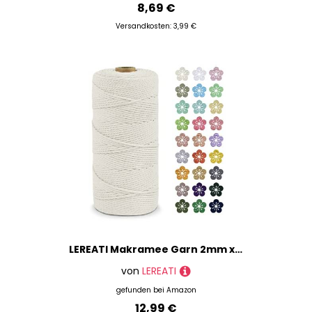
8,69 €
Versandkosten: 3,99 €
LEREATI Makramee Garn 2mm x 200m Baumwollkordel Natur Baumwollseil Farbig Baumwollgarn, Macrame Cord 2mm für DIY Geflochten, Makramee Deko, Hängepflanze, Wandbehang, Vorhang (Natürlich)
von
LEREATI
gefunden bei
Amazon
12,99 €