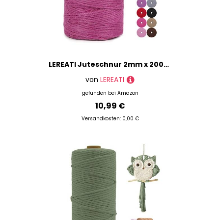
LEREATI Juteschnur 2mm x 200m Gartenschnur Paketschnur Naturfaser Hanfseil Jute Schnur Jutegarn Juteseil, Kordel Weihnachten für DIY Kunstgewerbe Gartenarbeit Geschenkverpackung Deko (Rosenrot)
von
LEREATI
gefunden bei
Amazon
10,99 €
Versandkosten: 0,00 €