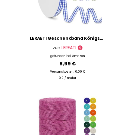
LERAETI Geschenkband Königsblau Karoband 6mm x 45m zum Verzieren & Basteln, Kariertes Band Breites Schleifenband, Dekoband für DIY Bastelkuchen, Strauß Dekoration, Geschenkverpackung, Haarschleife
von
LEREATI
gefunden bei
Amazon
8,99 €
Versandkosten: 0,00 €
0.2 / meter