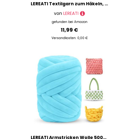
LEREATI Textilgarn zum Häkeln, 2.5mm x 150m Häkelgarn für Taschen, Baumwollgarn Flach Taschengarn, Bändchengarn zum Häkeln Taschen, Korb, Wandbehang, DIY Handwerk (Himmelblau)
von
LEREATI
gefunden bei
Amazon
11,99 €
Versandkosten: 0,00 €
LEREATI Armstricken Wolle 500g Dicke Wolle zum Handstricken Chunky Yarn Schlauchgarn Häkelwolle Dickes Garn zum Häkeln Stricken, für Anfänger, Decken, Tasche, Handstrickgarn (Aqua Blau)