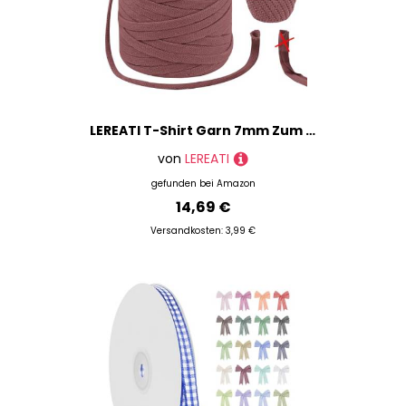
LEREATI T-Shirt Garn 7mm Zum Häkeln für Körbe 100m / 250g Bändchengarn Makramee Häkelgarn Stoff Dickes Textilgarn für Taschen Korb Decke, Heimdekoration (Ziegelrot)
von
LEREATI
gefunden bei
Amazon
14,69 €
Versandkosten: 3,99 €