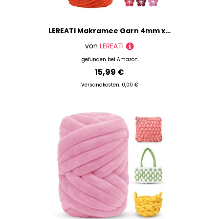
LEREATI Makramee Garn 4mm x 100m Orange Baumwollkordel Natur Baumwollseil Farbig Baumwollgarn, Macrame Cord 4mm für DIY Geflochten, Makramee Deko, Hängepflanze, Wandbehang, Vorhang
von
LEREATI
gefunden bei
Amazon
15,99 €
Versandkosten: 0,00 €