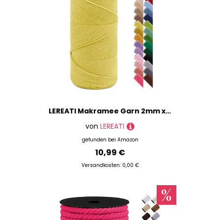
LEREATI Makramee Garn 2mm x 150m Häkeltasche Kordel Geflochten Baumwollgarn Baumwollkordel Natur Makramee Seil Häkelgarn für Handtasche, Wandbehang, Hängepflanze, Vorhang, Geschenk (Zitronengelb)
von
LEREATI
gefunden bei
Amazon
10,99 €
Versandkosten: 0,00 €