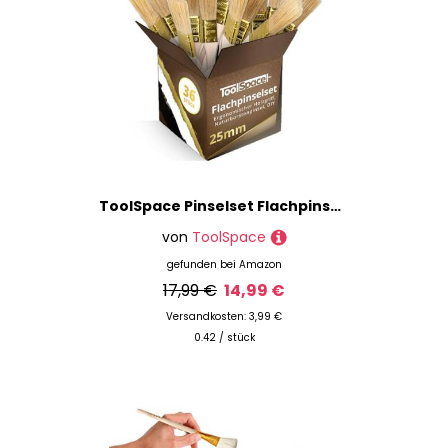
ToolSpace Pinselset Flachpinsel Set 36er Borstenpinsel 25 mm Flachpinsel-Set Naturborsten Pinsel Holz Griff Lackierpinsel Malerpinsel Lasurpinsel Streichen Wänden Malerbedarf Wandfarbe Streichpinsel
von
ToolSpace
gefunden bei
Amazon
17,99 €
14,99 €
Versandkosten: 3,99 €
0.42 / stück