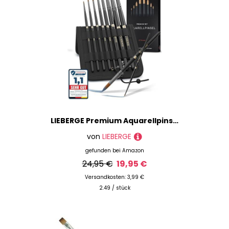
LIEBERGE Premium Aquarellpinsel – 8 Pinsel aus hochwertigem Synthetik-Zobelhaar – Aquarellpinsel Set ohne Haarverlust beim Malen | Watercolor Brush (8 Pinsel Synthetik-Zobelhaar)
von
LIEBERGE
gefunden bei
Amazon
24,95 €
19,95 €
Versandkosten: 3,99 €
2.49 / stück