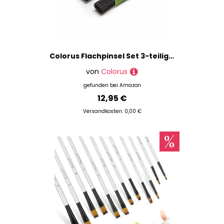
Colorus Flachpinsel Set 3-teilig (30 mm 40 mm 50 mm) – Premium-Pinsel mit stabilisierter Chinaborsten-Mischung – für lösemittelhaltige und zähe Farben und Lacke
von
Colorus
gefunden bei
Amazon
12,95 €
Versandkosten: 0,00 €