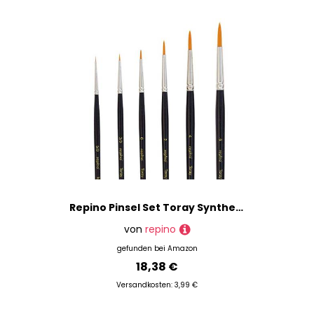
Repino Pinsel Set Toray Synthetikhaar Künstlerpinsel - Grösse 5/0, 3/0, 0, 2, 4, 6
von
repino
gefunden bei
Amazon
18,38 €
Versandkosten: 3,99 €