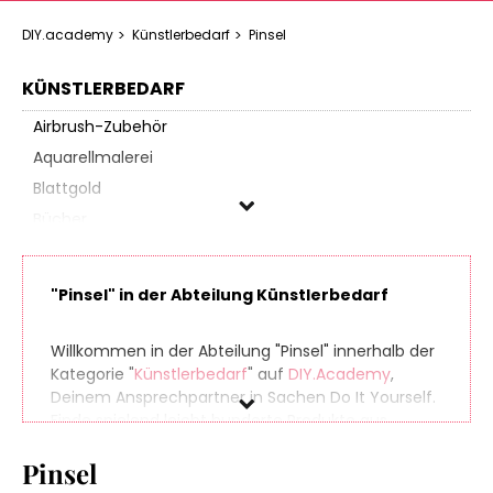
DIY.academy
Künstlerbedarf
Pinsel
KÜNSTLERBEDARF
Airbrush-Zubehör
Aquarellmalerei
Blattgold
Bücher
Drucktechnik
Encaustic
"Pinsel" in der Abteilung Künstlerbedarf
Farben & Stifte
Farbherstellung
Willkommen in der Abteilung "Pinsel" innerhalb der
Fußmatten & Farben
Kategorie "
Künstlerbedarf
" auf
DIY.Academy
,
Deinem Ansprechpartner in Sachen Do It Yourself.
Grundierung
Finde spielend leicht hunderte Produkte aus
Holzmalerei
zahlreichen Online-Shops, die sich perfekt für Dein
Kalligraphie
Pinsel
nächstes (oder übernächstes) Projekt eignen. Und
damit am Ende Deiner Einkaufstour noch etwas