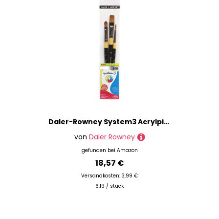
Daler-Rowney System3 Acrylpinsel, Kunsthaar, kurzer Griff, rund, kurz, flach und filbert, Geldbörse, Set 300, 3 verschiedene Pinsel
von
Daler Rowney
gefunden bei
Amazon
18,57 €
Versandkosten: 3,99 €
6.19 / stück