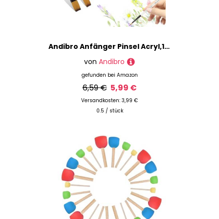
Andibro Anfänger Pinsel Acryl,12 Stück Filbert Flachpinsel Set Professionelles Kunstpinsel Nylonhaarpinsel Flach Pinsel für Aquarell Gouache Ölgemälde Miniatur Pinselset Acrylfarben
von
Andibro
gefunden bei
Amazon
6,59 €
5,99 €
Versandkosten: 3,99 €
0.5 / stück