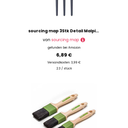
sourcing map 3Stk Detail Malpinsel 3mm Geschärfte Spitze 178mm Länge Nylon Haare Miniatur Malerei Pinsel für Aquarell Öl Acryl Malerei(00000#) Schwarz
von
sourcing map
gefunden bei
Amazon
6,89 €
Versandkosten: 3,99 €
2.3 / stück