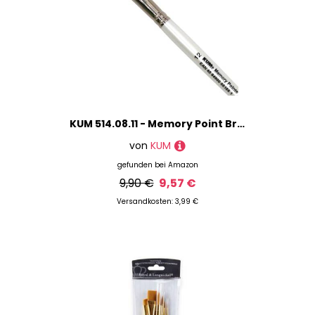
KUM 514.08.11 - Memory Point Brushes SL, MemTip Pin SL 12", schräge Form, 1 Stück
von
KUM
gefunden bei
Amazon
9,90 €
9,57 €
Versandkosten: 3,99 €