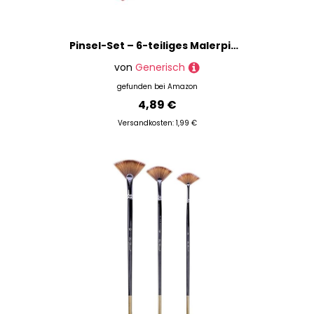
Pinsel-Set – 6-teiliges Malerpinsel-Set Für Ölfarben – Professionelle Flache Nylonpinsel Für Acrylmalerei, Aquarell, Ölmalerei, Gesichts- Und Körper-Nagelkunst, Kunsthandwerk, Felsmalerei
von
Generisch
gefunden bei
Amazon
4,89 €
Versandkosten: 1,99 €