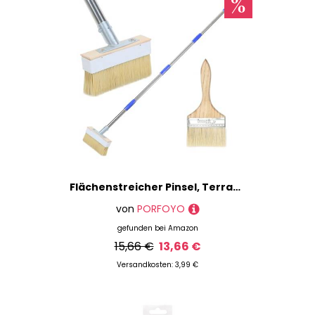
Flächenstreicher Pinsel, Terrassen-Pinsel Pinselset Lasurpinsel Mit Langem Griff, Borstenpinsel Deckenbürste Terrassenpinsel Tapetenbürste Streichbürste Malerbürste Für Wände, Zaun, Decken, Wand 160cm
von
PORFOYO
gefunden bei
Amazon
15,66 €
13,66 €
Versandkosten: 3,99 €