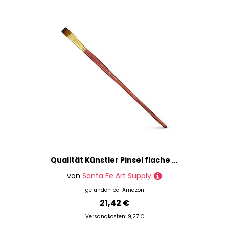
Spritzlack
Stoffmalerei
Verdünner
Window Color
Zeichenbretter & -platten
Zeichentische
Zeichnen
Marke
Preis
% Sale
Qualität Künstler Pinsel flache synthetische Pinsel Spitze Größe 9. Acryl Öl Aquarell & Face Paint. Lange Griff Ersatz Pinsel
von
Santa Fe Art Supply
gefunden bei
Amazon
21,42 €
Versandkosten: 9,27 €