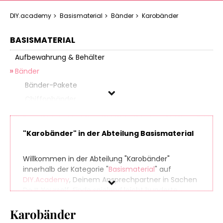
DIY.academy
Basismaterial
Bänder
Karobänder
BASISMATERIAL
Aufbewahrung & Behälter
Bänder
Bänder-Pakete
Chiffonbänder
Dichtungsbänder
Filzbänder
"Karobänder" in der Abteilung Basismaterial
Gummibänder
Gurtbänder
Willkommen in der Abteilung "Karobänder"
Karobänder
innerhalb der Kategorie "
Basismaterial
" auf
DIY.Academy
, Deinem Ansprechpartner in Sachen
Klettbänder
Do It Yourself. Finde spielend leicht hunderte
Kordeln
Produkte aus zahlreichen Online-Shops, die sich
Kräuselbänder
Karobänder
perfekt für Dein nächstes (oder übernächstes)
Projekt eignen. Und damit am Ende Deiner