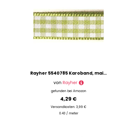
Rayher 5540785 Karoband, maigrün, 6.3 mm, Rolle 10 m, Bauernkaro, Vichy Karoband, Vichy Bauernkaro, Geschenkband, ohne Draht
von
Rayher
gefunden bei
Amazon
4,29 €
Versandkosten: 3,99 €
0.43 / meter