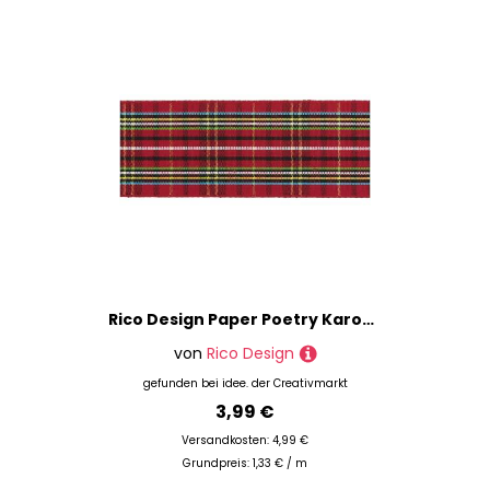
Holz-Artikel
Kleber
Kunststoff-Formen
Lichterketten
Papp-Artikel
Pinsel
Schneide- & Prägemaschinen
Schneidewerkzeuge
Seiden-Artikel
Styropor-Artikel
Terracotta-Artikel
Rico Design Paper Poetry Karoband rot-blau-gelb-grün 38mm 3m
von
Rico Design
Marke
gefunden bei
idee. der Creativmarkt
3,99 €
Preis
Versandkosten: 4,99 €
% Sale
Grundpreis: 1,33 € / m