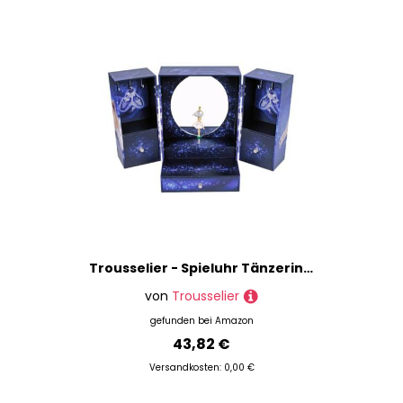
Trousselier - Spieluhr Tänzerin Stern – große Schmuckschatulle mit Musik Ballerina – Schmuckschatulle für Mädchen – Marineblau, Königsblau
von
Trousselier
gefunden bei
Amazon
43,82 €
Versandkosten: 0,00 €