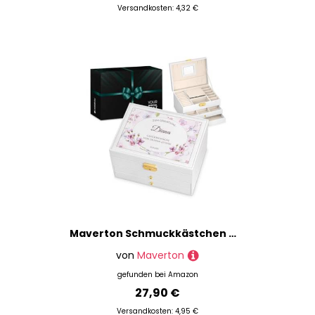
Versandkosten: 4,32 €
Maverton Schmuckkästchen mit Aufdruck - abschließbare Schmuck Aufbewahrungsbox mit Spiegel & 2 Schubladen - funktionale 3-stöckige Schmuckschatulle für Frauen zum Geburtstag - Weiß - Blumenmotiv
von
Maverton
gefunden bei
Amazon
27,90 €
Versandkosten: 4,95 €