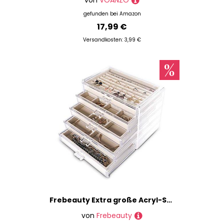
von
VOANZO
gefunden bei
Amazon
17,99 €
Versandkosten: 3,99 €
Frebeauty Extra große Acryl-Schmuckschatulle für Damen und Mädchen, 5 Ebenen, transparenter Samt, Ohrring-Organizer mit 5 Schubladen, Ringen, Vitrine, Halskettenhalter, Tablett (Beige)
von
Frebeauty