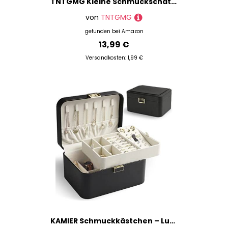
TNTGMG Kleine Schmuckschatulle aus Leder, 2 Stück, 6,5 × 5 × 3,5 cm, tragbares Reiseetui für Schmuck, Vintage-inspirierte Geldbörse mit Kussschloss für Frauen
von
TNTGMG
gefunden bei
Amazon
13,99 €
Versandkosten: 1,99 €
KAMIER Schmuckkästchen – Luxuriöse 2-stöckige Schmuckschatulle aus hochwertigem Flanell für Damen, geeignet für Ringe, Ohrringe, Armbänder & Halsketten, Schwarz