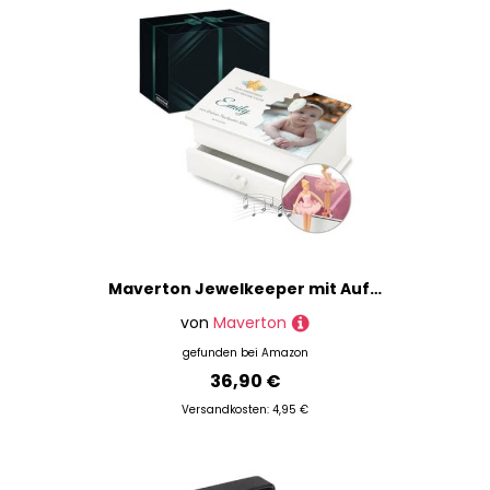
Maverton Jewelkeeper mit Aufdruck - Schmuckschatulle mit Spieluhr Ballerina - Musikschmuckdose für Mädchen - Schmuckkästchen zur Taufe - zur Erstkommunion - zum Geburtstag - mit Schublade - Andenken
von
Maverton
gefunden bei
Amazon
36,90 €
Versandkosten: 4,95 €