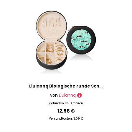
% Sale
Liulannq Biologische runde Schmuckschatulle aus Leder im Pazifik-Ozean
von
Liulannq
gefunden bei
Amazon
12,58 €
Versandkosten: 3,09 €