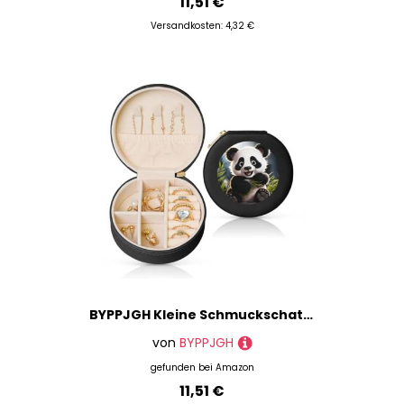
11,51 €
Versandkosten: 4,32 €
BYPPJGH Kleine Schmuckschatulle mit niedlichem Panda-Motiv, Leder, Reise-Schmucketui, wasserdicht, rund, Schmuck-Organizer, schwarz, für Damen, Ringe, Halsketten, Geschenke
von
BYPPJGH
gefunden bei
Amazon
11,51 €