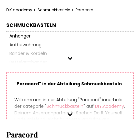
DIY.academy
Schmuckbasteln
Paracord
SCHMUCKBASTELN
Anhänger
Aufbewahrung
Bänder & Kordeln
Bettelarmbänder
Colliers
Fimo-Sets
"Paracord" in der Abteilung Schmuckbasteln
Goldschmiedebedarf
Gravur-Zubehör
Willkommen in der Abteilung "Paracord" innerhalb
Ketten
der Kategorie "
Schmuckbasteln
" auf
DIY.Academy
,
Deinem Ansprechpartner in Sachen Do It Yourself.
Ohrschmuck
Finde spielend leicht hunderte Produkte aus
Paracord
zahlreichen Online-Shops, die sich perfekt für Dein
Perlen & Steine
Paracord
nächstes (oder übernächstes) Projekt eignen. Und
damit am Ende Deiner Einkaufstour noch etwas