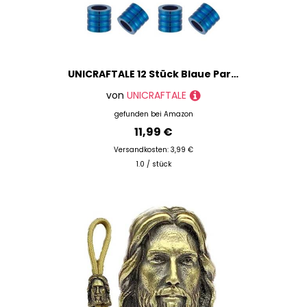
UNICRAFTALE 12 Stück Blaue Paracord Perle 10mm Geriffelte Röhrenperlen Säulen Abstandshalterperlen Metall Lanyard Perlen Edelstahl Großem Loch Perlen Für DIY Armbändern Und Halsketten Schmuck
von
UNICRAFTALE
gefunden bei
Amazon
11,99 €
Versandkosten: 3,99 €
1.0 / stück