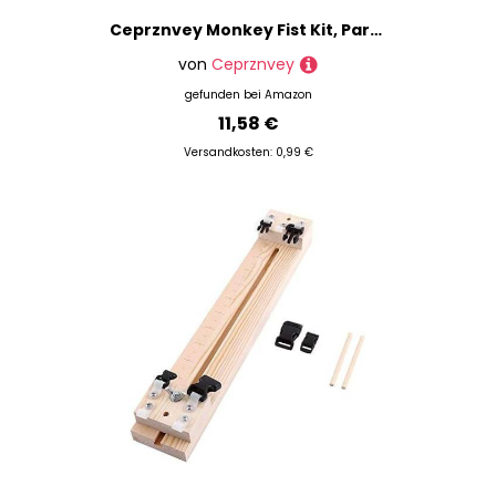
Ceprznvey Monkey Fist Kit, Paracord Knot Maker, Craft Tool Set, Wooden Jig with Stainless Steel Rods, Four Color Cords, Beads and Wooden Balls, Home Projects, Beech Wood Base
von
Ceprznvey
gefunden bei
Amazon
11,58 €
Versandkosten: 0,99 €