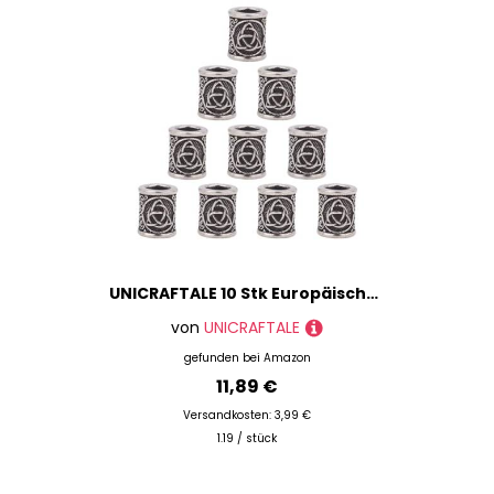
UNICRAFTALE 10 Stk Europäische Edelstahl Perlen Antiksilber Säule Perlen 6.5mm Paracord Perle Lanyard Perlen Bartperlen Haarperlen Säule Zwischenperlen Für Haar Bart Armbänder Schmuckherstellung
von
UNICRAFTALE
gefunden bei
Amazon
11,89 €
Versandkosten: 3,99 €
1.19 / stück