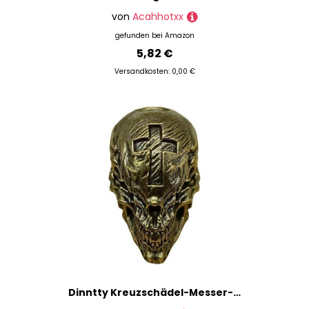
von
Acahhotxx
gefunden bei
Amazon
5,82 €
Versandkosten: 0,00 €
Dinntty Kreuzschädel-Messer-Lanyard-Perle, DIY-Paracord-gewebte Armbänder, Lanyard-anhänger, Messerperle, Totenkopf, Fallschirmschnur-perlen, Halloween-dekor