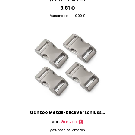
gefunden bei
Amazon
3,81 €
Versandkosten: 0,00 €
Ganzoo Metall-Klickverschluss Alumaxx, Set aus 4 Stück, 1" / Klippverschluss/Steckschließer/Steckverschluss für Paracord-Armbänder, Hunde-Halsbänder, Rucksack, Oberfläche Silber matt
von
Ganzoo
gefunden bei
Amazon