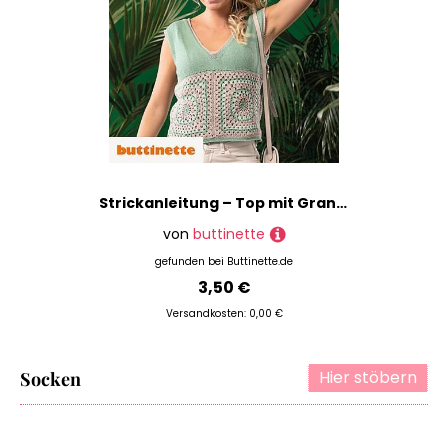
Strickanleitung – Top mit Granny Squares aus Woll Butt Primo Sina
von
buttinette
gefunden bei
Buttinette.de
3,50 €
Versandkosten: 0,00 €
Hier stöbern
Socken