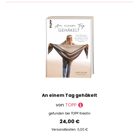
Filzen
für Deinen Kühlschrank übrig bleibt, kannst Du auf
Häkeln
DIY.Academy auch noch ganz einfach Preise
Hardanger
vergleichen und findest so immer das günstigste
Angebot.
Knüpfen
Spinnen
Du bist auf der Suche nach Produkten einer
Sticken
bestimmten Marke? Keine Sorge, wir haben da was
für Dich: Benutze einfach unseren Marken-Filter,
Stricken
um Deine gewünschten Produkte anzeigen zu
Weben
lassen - zum Beispiel Artikel der Marken
Topp
,
Zubehör & Kurzwaren
Tredition
oder
EDITION,MICHAEL FISCHER
. Natürlich
kannst Du Dir auch alles nach Preisspanne oder
Farbe filtern lassen. Tob' Dich aus!
Marke
An einem Tag gehäkelt
Jede Menge Material im Haus, aber keine Ideen?
Preis
Keine Scham nötig, wir kennen das und sind
von
TOPP
vorbereitet! Schau doch einmal in unserem
% Sale
gefunden bei
TOPP Kreativ
Magazin
vorbei - dort findest Du jede Menge
24,00 €
Inspirationen für Dein nächstes Projekt.
Versandkosten: 0,00 €