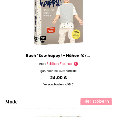
Buch "Sew happy! – Nähen für Babys und Kids mit @von.anne"
von
Edition Fischer
gefunden bei
Buttinette.de
24,00 €
Versandkosten: 4,95 €
Hier stöbern
Mode