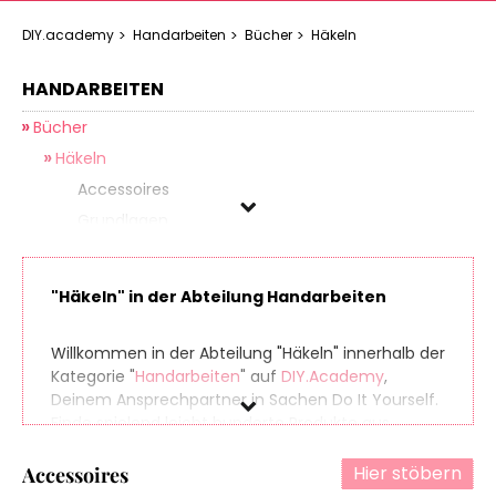
DIY.academy
Handarbeiten
Bücher
Häkeln
HANDARBEITEN
Bücher
Häkeln
Accessoires
Grundlagen
Häkeltiere & -motive
Kinder & Babymode
"Häkeln" in der Abteilung Handarbeiten
Mode
Socken
Willkommen in der Abteilung "Häkeln" innerhalb der
Topflappen
Kategorie "
Handarbeiten
" auf
DIY.Academy
,
Deinem Ansprechpartner in Sachen Do It Yourself.
Sticken
Finde spielend leicht hunderte Produkte aus
Stricken
zahlreichen Online-Shops, die sich perfekt für Dein
Stricken & Verfilzen
nächstes (oder übernächstes) Projekt eignen. Und
Hier stöbern
Accessoires
damit am Ende Deiner Einkaufstour noch etwas