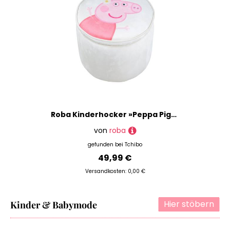
Roba Kinderhocker »Peppa Pig« mit Stauraum - 35x35x39cm - beige - Holz
von
roba
gefunden bei
Tchibo
49,99 €
Versandkosten: 0,00 €
Hier stöbern
Kinder & Babymode