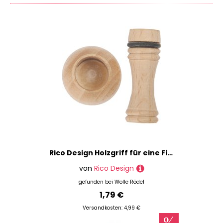
für Deinen Kühlschrank übrig bleibt, kannst Du auf
Marke
DIY.Academy auch noch ganz einfach Preise
vergleichen und findest so immer das günstigste
Preis
Angebot.
% Sale
Du bist auf der Suche nach Produkten einer
bestimmten Marke? Keine Sorge, wir haben da was
für Dich: Benutze einfach unseren Marken-Filter,
um Deine gewünschten Produkte anzeigen zu
lassen - zum Beispiel Artikel der Marken
Knorr
Prandell
,
TAPHICEROS
oder
generisch
. Natürlich
kannst Du Dir auch alles nach Preisspanne oder
Farbe filtern lassen. Tob' Dich aus!
Rico Design Holzgriff für eine Filznadel
Jede Menge Material im Haus, aber keine Ideen?
Keine Scham nötig, wir kennen das und sind
von
Rico Design
vorbereitet! Schau doch einmal in unserem
gefunden bei
Wolle Rödel
Magazin
vorbei - dort findest Du jede Menge
1,79 €
Inspirationen für Dein nächstes Projekt.
Versandkosten: 4,99 €