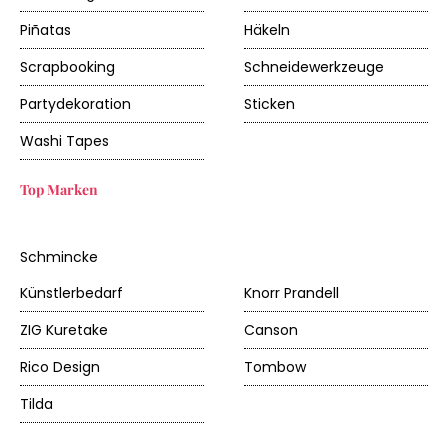
Piñatas
Häkeln
Scrapbooking
Schneidewerkzeuge
Partydekoration
Sticken
Washi Tapes
Top Marken
Schmincke
Künstlerbedarf
Knorr Prandell
ZIG Kuretake
Canson
Rico Design
Tombow
Tilda