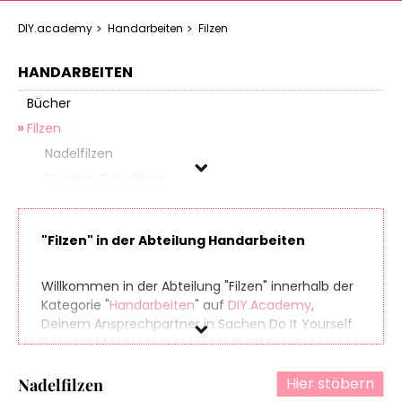
DIY.academy
Handarbeiten
Filzen
HANDARBEITEN
Bücher
Filzen
Nadelfilzen
Stricken & Verfilzen
Häkeln
Hardanger
"Filzen" in der Abteilung Handarbeiten
Knüpfen
Spinnen
Willkommen in der Abteilung "Filzen" innerhalb der
Sticken
Kategorie "
Handarbeiten
" auf
DIY.Academy
,
Deinem Ansprechpartner in Sachen Do It Yourself.
Stricken
Finde spielend leicht hunderte Produkte aus
Weben
zahlreichen Online-Shops, die sich perfekt für Dein
Zubehör & Kurzwaren
nächstes (oder übernächstes) Projekt eignen. Und
Hier stöbern
Nadelfilzen
damit am Ende Deiner Einkaufstour noch etwas