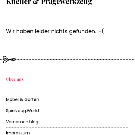
Kneifer & Prägewerkzeug
Online-Shops, die sich perfekt für Dein nächstes
(oder übernächstes) Projekt eignen. Und damit
am Ende Deiner Einkaufstour noch etwas für
Deinen Kühlschrank übrig bleibt, kannst Du auf
Wir haben leider nichts gefunden. :-(
DIY.Academy auch noch ganz einfach Preise
vergleichen und findest so immer das günstigste
Angebot.
Du bist auf der Suche nach Produkten einer
bestimmten Marke? Keine Sorge, wir haben da was
für Dich: Benutze einfach unseren Marken-Filter,
um Deine gewünschten Produkte anzeigen zu
Über uns
lassen. Natürlich kannst Du Dir auch alles nach
Preisspanne oder Farbe filtern lassen. Tob' Dich
aus!
Möbel & Garten
Jede Menge Material im Haus, aber keine Ideen?
Spielzeug.World
Keine Scham nötig, wir kennen das und sind
vorbereitet! Schau doch einmal in unserem
Vornamen.blog
Magazin
vorbei - dort findest Du jede Menge
Inspirationen für Dein nächstes Projekt.
Impressum