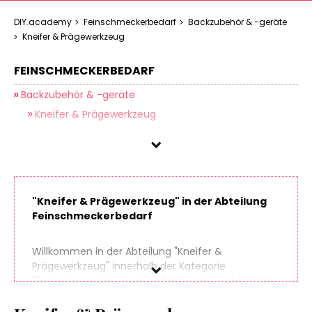
DIY.academy
Feinschmeckerbedarf
Backzubehör & -geräte
Kneifer & Prägewerkzeug
FEINSCHMECKERBEDARF
Backzubehör & -geräte
Kneifer & Prägewerkzeug
"Kneifer & Prägewerkzeug" in der Abteilung
Feinschmeckerbedarf
Willkommen in der Abteilung "Kneifer &
Prägewerkzeug" innerhalb der Kategorie
"
Feinschmeckerbedarf
" auf
DIY.Academy
, Deinem
Ansprechpartner in Sachen Do It Yourself. Finde
spielend leicht hunderte Produkte aus zahlreichen