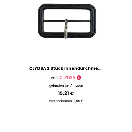
CLYDSA 2 Stück Innendurchmesser 60 mm Gürtelschnallen-Set mit echtem Lederbezug, Windbreaker-Gürtelverschluss, Braun, Schwarz, für Mantel, Rucksack, DIY-Halsbandzubehör für Haustiere
von
CLYDSA
gefunden bei
Amazon
15,21 €
Versandkosten: 0,00 €