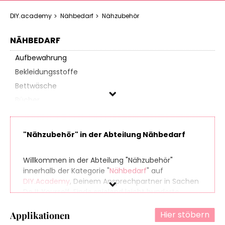
DIY.academy
Nähbedarf
Nähzubehör
NÄHBEDARF
Aufbewahrung
Bekleidungsstoffe
Bettwäsche
Bücher
Dekostoffe
Fellstoffe
"Nähzubehör" in der Abteilung Nähbedarf
Filz & Bastelstoffe
Füllmaterialien
Willkommen in der Abteilung "Nähzubehör"
Gardinenstoffe
innerhalb der Kategorie "
Nähbedarf
" auf
DIY.Academy
, Deinem Ansprechpartner in Sachen
Lederverarbeitung
Do It Yourself. Finde spielend leicht hunderte
Möbel- & Gartenstoffe
Produkte aus zahlreichen Online-Shops, die sich
Nähmaschinen
perfekt für Dein nächstes (oder übernächstes)
Hier stöbern
Applikationen
Projekt eignen. Und damit am Ende Deiner