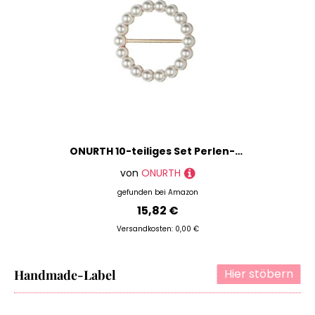
ONURTH 10-teiliges Set Perlen-Strass-Seidenschal-Ring, T-Shirt-Krawattenklammern für Damen, Gürtelschnalle zum Basteln, Bund, Schiebeschnalle aus Metall
von
ONURTH
gefunden bei
Amazon
15,82 €
Versandkosten: 0,00 €
Hier stöbern
Handmade-Label