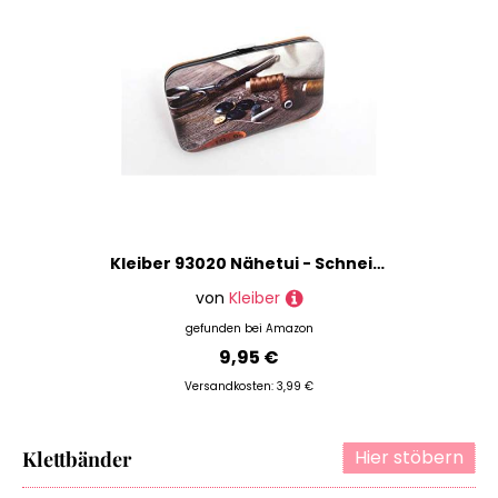
Kleiber 93020 Nähetui - Schneider Nähset für die Reise, Stoff/Metall, Braun, 12 x 7 x 1, 5 cm
von
Kleiber
gefunden bei
Amazon
9,95 €
Versandkosten: 3,99 €
Hier stöbern
Klettbänder