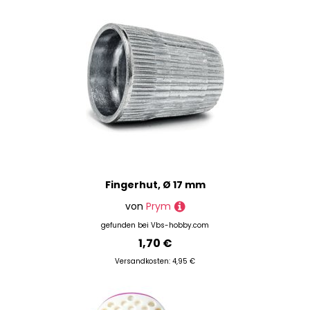
Fingerhut, Ø 17 mm
von
Prym
gefunden bei
Vbs-hobby.com
1,70 €
Versandkosten: 4,95 €