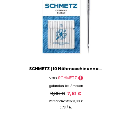
SCHMETZ | 10 Nähmaschinennadeln | Overlock Universal | DCX1F | Nadeldicke 90/14 | Hinweis: Kürzer als andere Haushaltsnadeln | Überprüfen Sie das empfohlene Nadelsystem in der Bedienungsanleitung
von
SCHMETZ
gefunden bei
Amazon
8,36 €
7,81 €
Versandkosten: 3,99 €
0.78 / kg