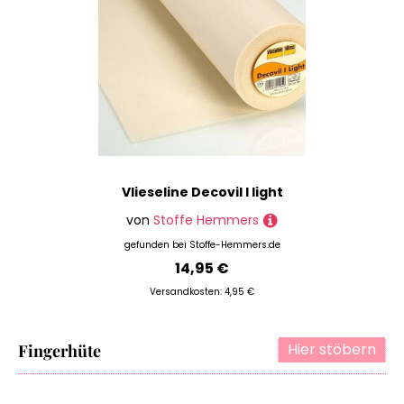
Vlieseline Decovil I light
von
Stoffe Hemmers
gefunden bei
Stoffe-Hemmers.de
14,95 €
Versandkosten: 4,95 €
Hier stöbern
Fingerhüte