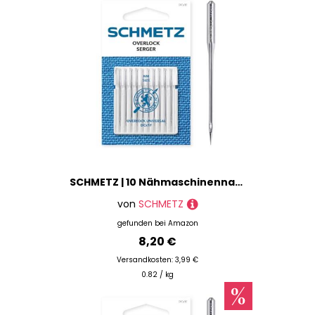
SCHMETZ | 10 Nähmaschinennadeln | Overlock Universal | DCX1F | Nadeldicke 75/11 | Hinweis: Kürzer als andere Haushaltsnadeln | Überprüfen Sie das empfohlene Nadelsystem in der Bedienungsanleitung
von
SCHMETZ
gefunden bei
Amazon
8,20 €
Versandkosten: 3,99 €
0.82 / kg