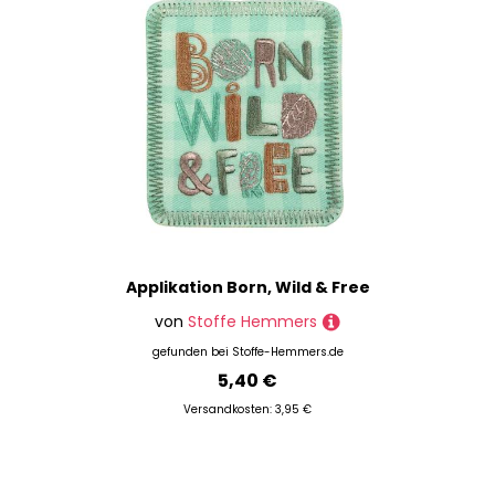
Maschinensticken
Nadeln
Nähgarne
Nähhilfen
Nähmaschinenspulen
Nahttrenner
Nieten
Ösenzangen
Pailletten
Quasten
Applikation Born, Wild & Free
Quilten & Patchwork
von
Stoffe Hemmers
Reißverschlüsse
gefunden bei
Stoffe-Hemmers.de
Rollschneider
5,40 €
Schneiderkreide & Markierstifte
Versandkosten: 3,95 €
Schneiderscheren
Schrägbänder & Co.