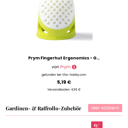
Prym Fingerhut Ergonomics - Größe 'L', Hellgrün
von
Prym
gefunden bei
Vbs-hobby.com
5,19 €
Versandkosten: 4,95 €
Hier stöbern
Gardinen- & Raffrollo-Zubehör