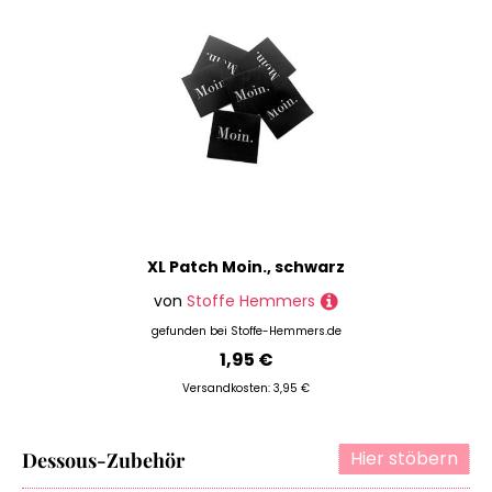
Spitzen & Borten
Tageslichtlampe
Taschenzubehör
Textilkleber
Verschlüsse
Quilt- & Patchworkstoffe
Schnittmuster
Tischwäsche & Haushaltszubehör
Vlies
XL Patch Moin., schwarz
von
Stoffe Hemmers
Marke
gefunden bei
Stoffe-Hemmers.de
Preis
1,95 €
Versandkosten: 3,95 €
% Sale
Hier stöbern
Dessous-Zubehör