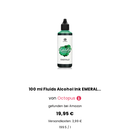
100 ml Fluids Alcohol Ink EMERALD, Alkoholtinte für Fluid Art und Resin, grün
von
Octopus
gefunden bei
Amazon
19,95 €
Versandkosten: 3,99 €
199.5 / l