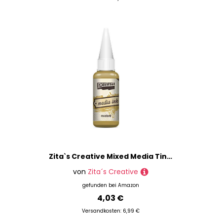
Malen nach Zahlen
Malmesser
Malschablonen
Mischpaletten
Modellierung
Pinsel
Platten
Porzellan- & Glasmalerei
Schwämme
Seidenmalerei
Sitzstaffeleien
Spritzlack
Zita`s Creative Mixed Media Tinte 20ml - Mustard. Media Ink, Alcohol Ink, Farbtinte
Stoffmalerei
von
Zita´s Creative
Verdünner
gefunden bei
Amazon
Window Color
4,03 €
Zeichenbretter & -platten
Versandkosten: 6,99 €