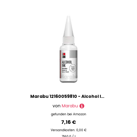
Marabu 12160059810 - Alcohol Ink Extender 20 ml, zum Mischen, Aufhellen und wieder Ablösen, als Trocknungsverzögerer, für nicht saugende Untergründe, beschichtetes Spezialpapier, Metall, Keramik, Glas
von
Marabu
gefunden bei
Amazon
7,16 €
Versandkosten: 0,00 €
7160.0 / l