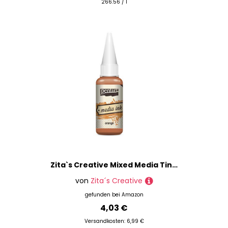
266.56 / l
Zita`s Creative Mixed Media Tinte 20ml - orange. Media Ink, Alcohol Ink, Farbtinte
von
Zita´s Creative
gefunden bei
Amazon
4,03 €
Versandkosten: 6,99 €