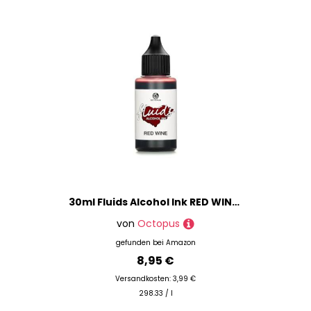
30ml Fluids Alcohol Ink RED WINE, Alkoholtinte für Fluid Art und Resin, rot
von
Octopus
gefunden bei
Amazon
8,95 €
Versandkosten: 3,99 €
298.33 / l