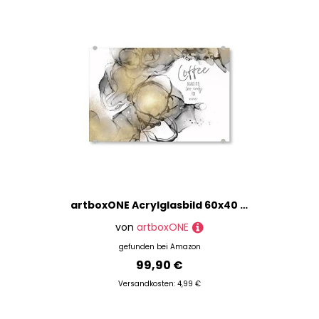
artboxONE Acrylglasbild 60x40 cm Typografie Alcohol Ink Zu früh für Wein - Bild Kaffee alkoholtinte Design
von
artboxONE
gefunden bei
Amazon
99,90 €
Versandkosten: 4,99 €