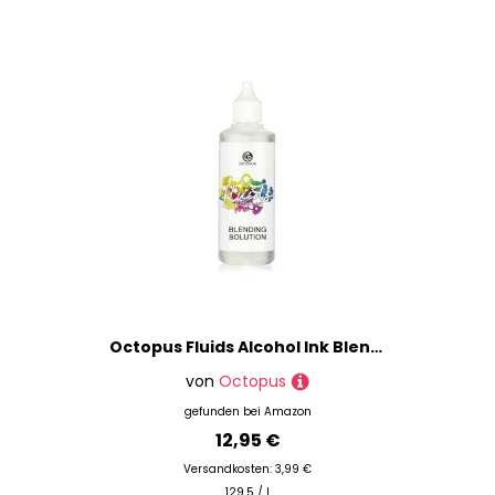
Octopus Fluids Alcohol Ink Blending Solution,Extender,Blendinglösung für Alkoholtinte,farblos,100 ml
von
Octopus
gefunden bei
Amazon
12,95 €
Versandkosten: 3,99 €
129.5 / l