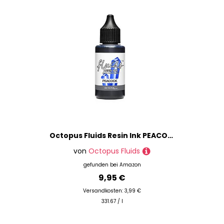
Octopus Fluids Resin Ink PEACOCK, Alcohol Ink für Epoxidharz und UV-Resin, Resin-Farbe, Harz-Farbe blau, 30 ml
von
Octopus Fluids
gefunden bei
Amazon
9,95 €
Versandkosten: 3,99 €
331.67 / l