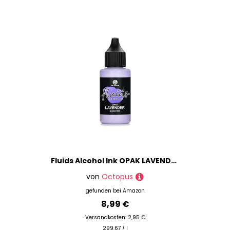
Schulmalfarben
Seidenmalfarben
Sprays
Stoffmalfarben
Tafelfarben
Tusche
Farbherstellung
Fußmatten & Farben
Grundierung
Holzmalerei
Kalligraphie
Kratzbilder
Fluids Alcohol Ink OPAK LAVENDER, pigmentierte Alkoholtinte, deckend auf hellen und dunklen Untergründen
Künstlerpapiere
von
Octopus
Lackierungen
gefunden bei
Amazon
Leinwände
8,99 €
Lösungsmittel
Versandkosten: 2,95 €
299.67 / l