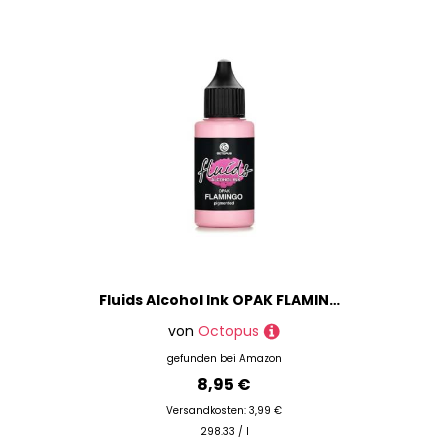
Zeichentische
Zeichnen
Marke
Preis
% Sale
Fluids Alcohol Ink OPAK FLAMINGO, pigmentierte Alkoholtinte, deckend auf hellen und dunklen Untergründen
von
Octopus
gefunden bei
Amazon
8,95 €
Versandkosten: 3,99 €
298.33 / l