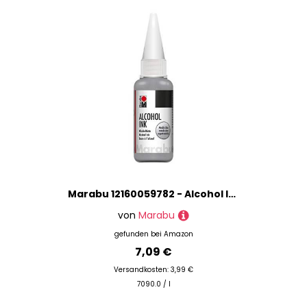
Marabu 12160059782 - Alcohol Ink metallic-silber, 20 ml, Alkohol-Tinte, für Fluid Art, Resin Art und Epoxidharz, für nicht saugende Untergründe, beschichtetes Spezialpapier, Metall, Keramik und Glas
von
Marabu
gefunden bei
Amazon
7,09 €
Versandkosten: 3,99 €
7090.0 / l