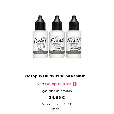
Octopus Fluids 3x 30 ml Resin Ink Set WEISS, Alcohol Ink für Epoxidharz und UV-Resin, PETRI DISH EFFECT, Resin Harz Farbe weiß pigmentiert
von
Octopus Fluids
gefunden bei
Amazon
24,95 €
Versandkosten: 0,00 €
277.22 / l