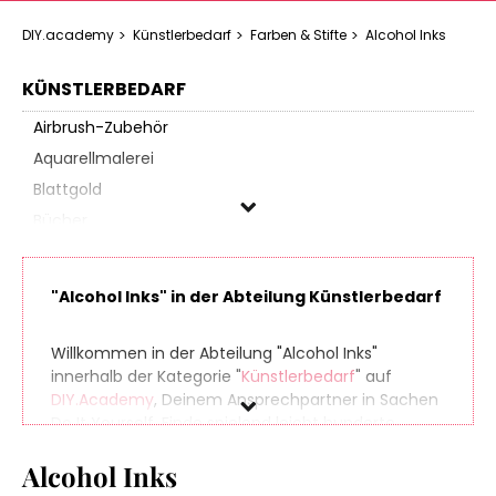
DIY.academy
Künstlerbedarf
Farben & Stifte
Alcohol Inks
KÜNSTLERBEDARF
Airbrush-Zubehör
Aquarellmalerei
Blattgold
Bücher
Drucktechnik
Encaustic
"Alcohol Inks" in der Abteilung Künstlerbedarf
Farben & Stifte
Acrylfarben
Willkommen in der Abteilung "Alcohol Inks"
Alcohol Inks
innerhalb der Kategorie "
Künstlerbedarf
" auf
DIY.Academy
, Deinem Ansprechpartner in Sachen
Allesfarben
Do It Yourself. Finde spielend leicht hunderte
Aquarellfarben
Produkte aus zahlreichen Online-Shops, die sich
Batikfarben
Alcohol Inks
perfekt für Dein nächstes (oder übernächstes)
Projekt eignen. Und damit am Ende Deiner