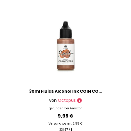
30ml Fluids Alcohol Ink COIN COPPER, Alkoholtinte für Fluid Art und Resin, kupfer
von
Octopus
gefunden bei
Amazon
9,95 €
Versandkosten: 3,99 €
331.67 / l