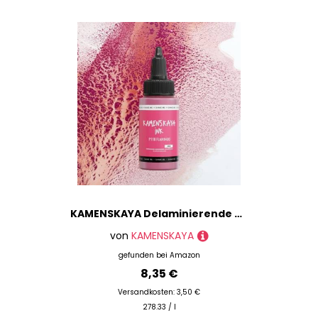
KAMENSKAYA Delaminierende Alkoholtinte - Selbstspaltende Alcohol Ink P-118 'Flamingo', 30 ml
von
KAMENSKAYA
gefunden bei
Amazon
8,35 €
Versandkosten: 3,50 €
278.33 / l