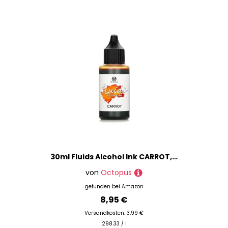
30ml Fluids Alcohol Ink CARROT, Alkoholtinte für Fluid Art und Resin, orange
von
Octopus
gefunden bei
Amazon
8,95 €
Versandkosten: 3,99 €
298.33 / l