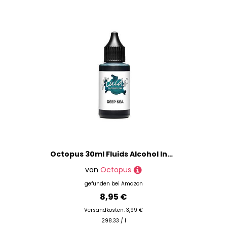
Octopus 30ml Fluids Alcohol Ink Deep Sea, Alkoholtinte für Fluid Art und Resin, blau
von
Octopus
gefunden bei
Amazon
8,95 €
Versandkosten: 3,99 €
298.33 / l