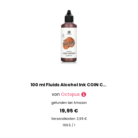
100 ml Fluids Alcohol Ink COIN COPPER, Alkoholtinte für Fluid Art und Resin, kupfer
von
Octopus
gefunden bei
Amazon
19,95 €
Versandkosten: 3,99 €
199.5 / l