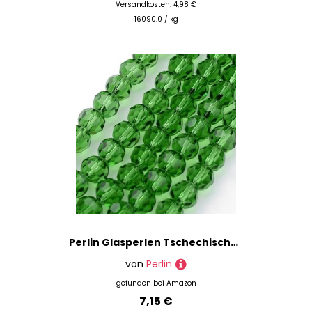
Versandkosten: 4,98 €
16090.0 / kg
Perlin Glasperlen Tschechische Böhmische Rund Kristall Perlen 4mm CZ 90 Stück Facettierte Glasschliffperlen zum Auffädeln (Grün)
von
Perlin
gefunden bei
Amazon
7,15 €