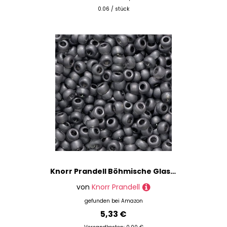
0.06 / stück
Schmuckverpackungen
Schnüre & Fäden
Strass-Schmuck
Verschlüsse
Wachsmodelliermaterialien
Werkzeuge & Helfer
Marke
Preis
% Sale
Knorr Prandell Böhmische Glasperlen Rocailles 2,5 mm, Grau, 1 Stück, grau
von
Knorr Prandell
gefunden bei
Amazon
5,33 €