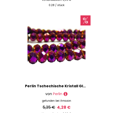
0.28 / stück
Perlin Tschechische Kristall Glas Perlen CZ Böhmische Facettierte Rondelle Glasperlen 4/6/8/10 mm (Fire-Polished Fuchsia, 6x4 mm)
von
Perlin
gefunden bei
Amazon
5,35 €
4,28 €