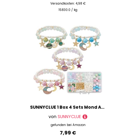
Versandkosten: 4,98 €
15830.0 / kg
SUNNYCLUE 1 Box 4 Sets Mond Armbänder Bastelsets Multi Armband Set Böhmische Mehrschichtige Armbänder Sterne Planeten Halbmond Charms Glasperlen Für Schmuckherstellungssets Für Erwachsene DIY Bastelbe
von
SUNNYCLUE
gefunden bei
Amazon
7,99 €