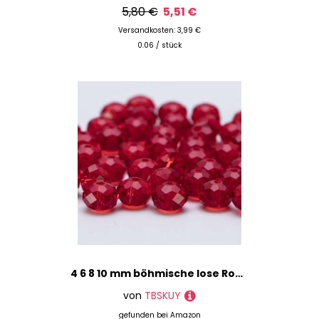
5,80 €
5,51 €
Versandkosten: 3,99 €
0.06 / stück
4 6 8 10 mm böhmische lose Rondelle-Kristallperlen zur Schmuckherstellung, DIY-Handarbeit, AB-Farben, Spacer, facettierte Glasperlen – BZ1200-02-10 mm – 65 Stück
von
TBSKUY
gefunden bei
Amazon