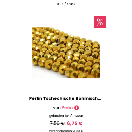
Inspirationen für Dein nächstes Projekt.
0.08 / stück
Millefioriperlen
Perlensets
Perlmuttperlen
Polarisperlen
Polymer-Clay-Perlen
Porzellanperlen
Rocailles-Perlen
Strasssteine
Wachsperlen
Zuchtperlen
Perlenweben
Perlmuttschmuck
Perlin Tschechische Böhmische Kristallperlen 4mm Tschechische Perlen CZ Glasschliffperlen Facettierte Rondelle Kügelchen Glasperlen, 1 strang 120 Stk (Gold Metallic)
Ringe
von
Perlin
Schlüsselanhänger
gefunden bei
Amazon
Schmuckdrähte
7,50 €
6,75 €
Schmuckherstellungssets
Versandkosten: 3,99 €