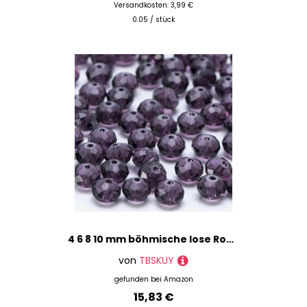
Versandkosten: 3,99 €
0.05 / stück
4 6 8 10 mm böhmische lose Rondelle-Kristallperlen zur Schmuckherstellung, DIY-Handarbeit, AB-Farben, Spacer, facettierte Glasperlen – BZ1200 – 14 – 6 mm – 90 Stück
von
TBSKUY
gefunden bei
Amazon
15,83 €