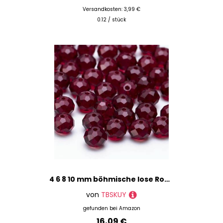
Versandkosten: 3,99 €
0.12 / stück
4 6 8 10 mm böhmische lose Rondelle-Kristallperlen zur Schmuckherstellung, DIY-Handarbeit, AB-Farben, Spacer, facettierte Glasperlen – BZ1200-01 – 6 mm – 90 Stück
von
TBSKUY
gefunden bei
Amazon
16,09 €