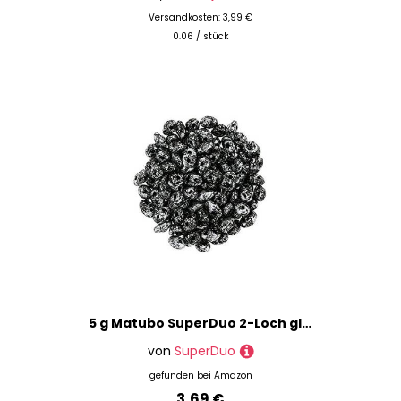
Versandkosten: 3,99 €
0.06 / stück
5 g Matubo SuperDuo 2-Loch glasperlen Bohmisch, Tweedy Silber 2,5x5 mm (Tweedy Silver)
von
SuperDuo
gefunden bei
Amazon
3,69 €