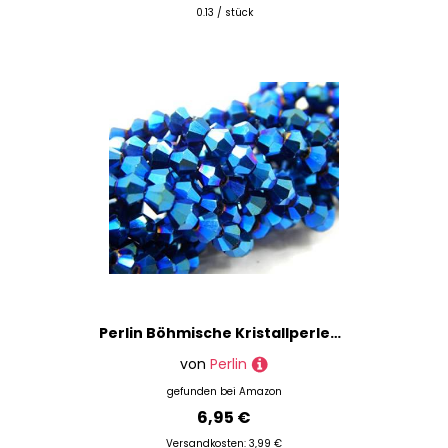
0.13 / stück
Perlin Böhmische Kristallperlen 4mm Doppelkegel Tschechische Perlen Glasschliffperlen Glasperlen, Bicone Beads 90 Stk (Blau Metallic)
von
Perlin
gefunden bei
Amazon
6,95 €
Versandkosten: 3,99 €