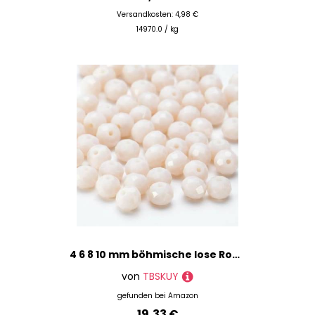
Versandkosten: 4,98 €
14970.0 / kg
4 6 8 10 mm böhmische lose Rondelle-Kristallperlen zur Schmuckherstellung, DIY-Handarbeit, AB-Farben, Spacer, facettierte Glasperlen – BZ1200 – 35 – 10 mm – 65 Stück
von
TBSKUY
gefunden bei
Amazon
19,33 €