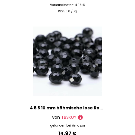
Versandkosten: 4,98 €
19250.0 / kg
4 6 8 10 mm böhmische lose Rondelle-Kristallperlen zur Schmuckherstellung, DIY-Handarbeit, AB-Farben, Spacer, facettierte Glasperlen – BZ1200-19 – 4,0 mm – 120 Stück
von
TBSKUY
gefunden bei
Amazon
14,97 €