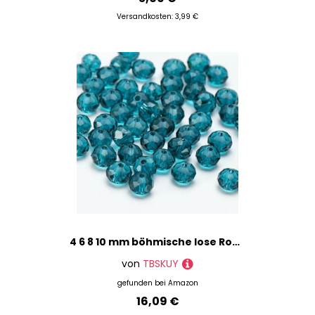
Versandkosten: 3,99 €
4 6 8 10 mm böhmische lose Rondelle-Kristallperlen zur Schmuckherstellung, DIY-Handarbeit, AB-Farben, Spacer, facettierte Glasperlen – BZ1200-09-6 mm – 90 Stück
von
TBSKUY
gefunden bei
Amazon
16,09 €