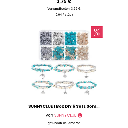
3,75 €
Versandkosten: 3,99 €
0.04 / stück
SUNNYCLUE 1 Box DIY 6 Sets Sommer Strand Armband Bastelset Böhmisches Doppellagiges Armband Schildkröte Seestern Perle Fisch Delfin Charms Hawaii Meerestier Charm Glasperlen Für Schmuckherstellungs Ki
von
SUNNYCLUE
gefunden bei
Amazon