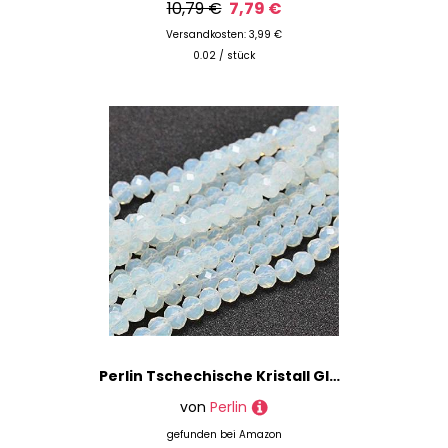
10,79 €
7,79 €
Versandkosten: 3,99 €
0.02 / stück
Perlin Tschechische Kristall Glas Perlen CZ Böhmische Facettierte Rondelle Glasperlen 4/6/8/10 mm (Mondstein, 6x4 mm)
von
Perlin
gefunden bei
Amazon