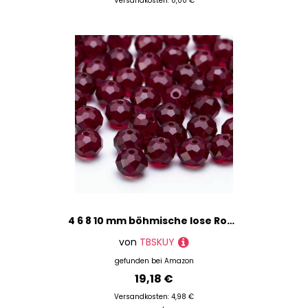
Versandkosten: 0,00 €
4 6 8 10 mm böhmische lose Rondelle-Kristallperlen zur Schmuckherstellung, DIY-Handarbeit, AB-Farben, Spacer, facettierte Glasperlen – BZ1200-01-10 mm – 65 Stück
von
TBSKUY
gefunden bei
Amazon
19,18 €
Versandkosten: 4,98 €