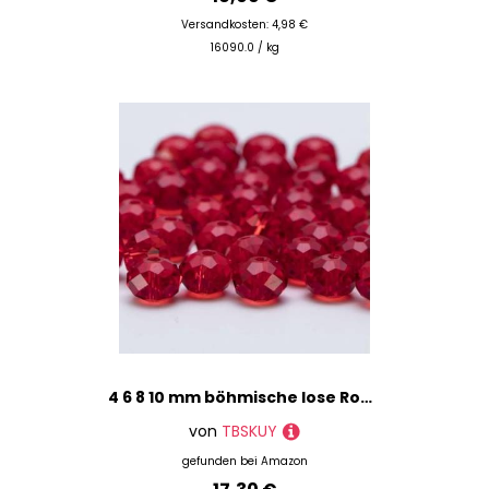
Versandkosten: 4,98 €
16090.0 / kg
4 6 8 10 mm böhmische lose Rondelle-Kristallperlen zur Schmuckherstellung, DIY-Handarbeit, AB-Farben, Spacer, facettierte Glasperlen – BZ1200-02 – 8 mm – 68 Stück
von
TBSKUY
gefunden bei
Amazon