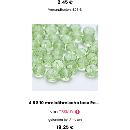
2,45 €
Versandkosten: 4,05 €
4 6 8 10 mm böhmische lose Rondelle-Kristallperlen zur Schmuckherstellung, DIY-Handarbeit, AB-Farben, Spacer, facettierte Glasperlen – BZ1200 – 13–10 mm – 65 Stück
von
TBSKUY
gefunden bei
Amazon
19,25 €