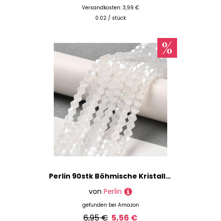
Versandkosten: 3,99 €
0.02 / stück
Perlin 90stk Böhmische Kristallperlen 4mm Doppelkegel Tschechische Perlen Glasschliffperlen Glasperlen, Bicone Beads (Perlweiß)
von
Perlin
gefunden bei
Amazon
6,95 €
5,56 €