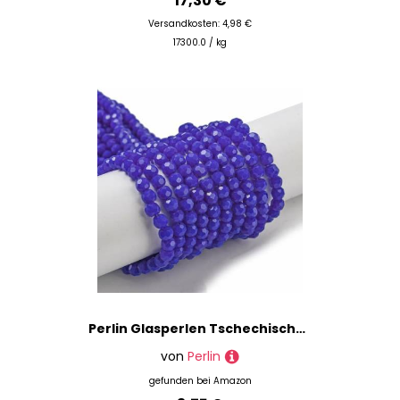
17,30 €
Versandkosten: 4,98 €
17300.0 / kg
Perlin Glasperlen Tschechische Böhmische Rund Kristall Perlen 4mm CZ 90 Stück Facettierte Glasschliffperlen zum Auffädeln (Cobalt Opak)
von
Perlin
gefunden bei
Amazon