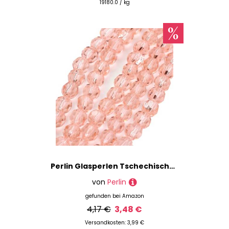
19180.0 / kg
Perlin Glasperlen Tschechische Böhmische Rund Kristall Perlen 4mm CZ 90 Stück Facettierte Glasschliffperlen zum Auffädeln (Vintage Rosa)
von
Perlin
gefunden bei
Amazon
4,17 €
3,48 €
Versandkosten: 3,99 €