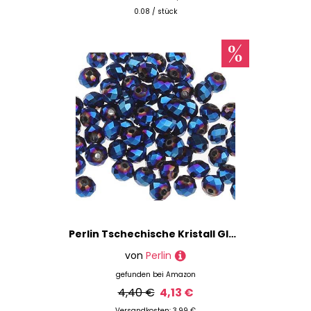
0.08 / stück
Perlin Tschechische Kristall Glas Perlen CZ Böhmische Facettierte Rondelle Glasperlen 4/6/8/10 mm (Fire-Polished Blau, 10x8 mm)
von
Perlin
gefunden bei
Amazon
4,40 €
4,13 €
Versandkosten: 3,99 €