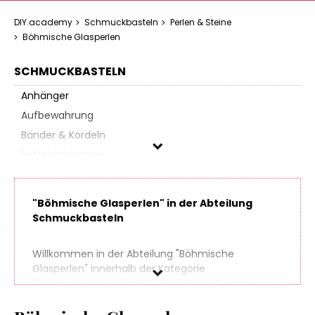
DIY.academy
Schmuckbasteln
Perlen & Steine
Böhmische Glasperlen
SCHMUCKBASTELN
Anhänger
Aufbewahrung
Bänder & Kordeln
Bettelarmbänder
Colliers
Fimo-Sets
"Böhmische Glasperlen" in der Abteilung
Goldschmiedebedarf
Schmuckbasteln
Gravur-Zubehör
Ketten
Willkommen in der Abteilung "Böhmische
Glasperlen" innerhalb der Kategorie
Ohrschmuck
"
Schmuckbasteln
" auf
DIY.Academy
, Deinem
Paracord
Ansprechpartner in Sachen Do It Yourself. Finde
Perlen & Steine
spielend leicht hunderte Produkte aus zahlreichen