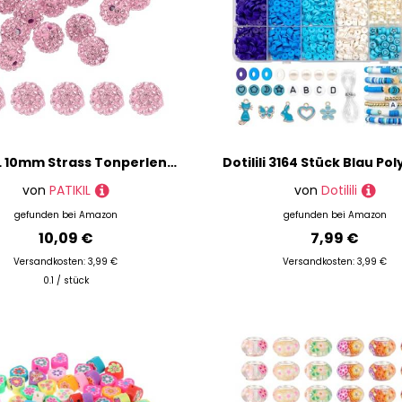
PATIKIL 10mm Strass Tonperlen für die Schmuckherstellung, 120er Pack runde Kugel Polymer Clay Kristall Charm Perlen für Basteldekoration Halskette Armbänder, Pink
von
PATIKIL
von
Dotilili
gefunden bei
Amazon
gefunden bei
Amazon
10,09 €
7,99 €
Versandkosten: 3,99 €
Versandkosten: 3,99 €
0.1 / stück