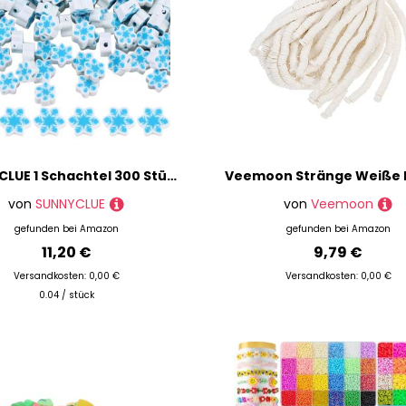
SUNNYCLUE 1 Schachtel 300 Stück 10mm Perlen Weihnachten Polymer Tonperlen Süße Blau Weiße Flache Lose Weihnachts Abstandsperlen Großpackung Zur Schmuckherstellung DIY Armband Halskette
von
SUNNYCLUE
von
Veemoon
gefunden bei
Amazon
gefunden bei
Amazon
11,20 €
9,79 €
Versandkosten: 0,00 €
Versandkosten: 0,00 €
0.04 / stück