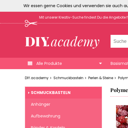
Wir essen gerne Cookies und verwenden sie auch au
Mit unserer Kreativ-Suche findest Du die Angebote 
Alle Produkte
Basismat
DIY.academy
Schmuckbasteln
Perlen & Steine
Polym
Polyme
SCHMUCKBASTELN
Anhänger
Aufbewahrung
Bänder & Kordeln