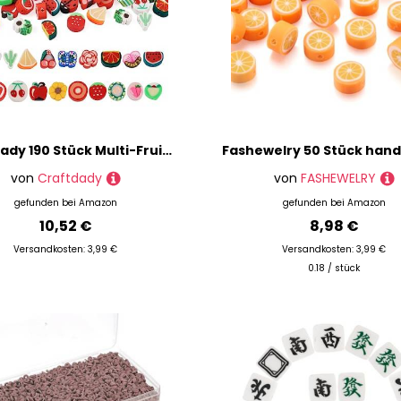
Craftdady 190 Stück Multi-Fruit Blume Handgemachte Polymer Clay Perlen Gänseblümchen Rote Erdbeere Kleine Flache Perlen für Schmuckherstellung Armband Halskette Ohrringe Loch:1,5 mm
von
Craftdady
von
FASHEWELRY
gefunden bei
Amazon
gefunden bei
Amazon
10,52 €
8,98 €
Versandkosten: 3,99 €
Versandkosten: 3,99 €
0.18 / stück