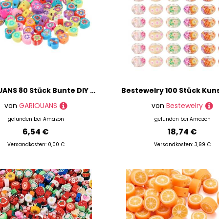
GARIOUANS 80 Stück Bunte DIY Polymer Clay Perlen für Armbänder Ohrringe Halsketten Schmuckherstellung Bastelperlen Zubehör für Kreative Handarbeiten
von
GARIOUANS
von
Bestewelry
gefunden bei
Amazon
gefunden bei
Amazon
6,54 €
18,74 €
Versandkosten: 0,00 €
Versandkosten: 3,99 €