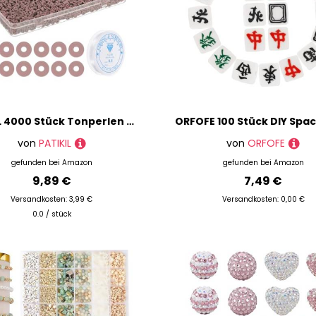
PATIKIL 4000 Stück Tonperlen Armband Bastelset, 6mm Flache Runde Polymer Clay Spacer Perlen Preppy Heishi Perlen Scheibe Freundschaftsschmuckherstellung, Braun
von
PATIKIL
von
ORFOFE
gefunden bei
Amazon
gefunden bei
Amazon
9,89 €
7,49 €
Versandkosten: 3,99 €
Versandkosten: 0,00 €
0.0 / stück