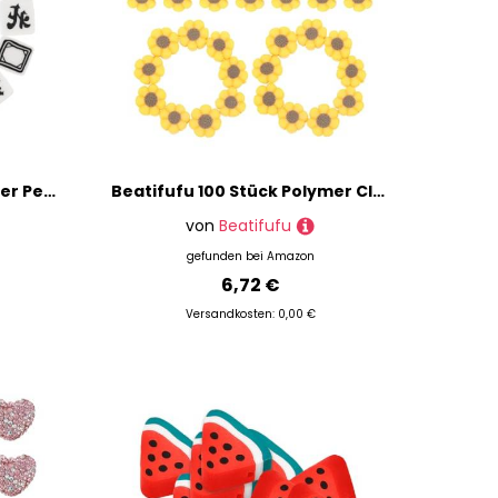
ORFOFE 100 Stück DIY Spacer Perlen aus Polymer Clay für Schmuckherstellung Leichte Mahjong-perlen zum Auffädeln von Armbändern und Halsketten Langlebig und Vielseitig für Bastelfans
Beatifufu 100 Stück Polymer Clay Perlen zum Auffädeln Weiche Bastelperlen für DIY Schmuck Runde Bunte Tonperlen mit Geeignet für Armbänder und Bastelarbeiten Komfortabel und Langlebig
von
Beatifufu
gefunden bei
Amazon
6,72 €
Versandkosten: 0,00 €