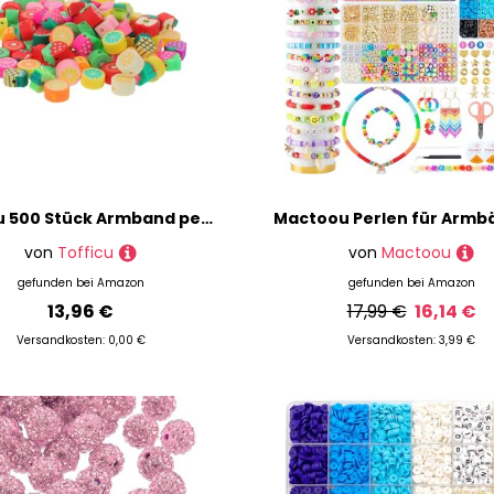
Tofficu 500 Stück Armband perlen Armband aus DIY -Obsttonperlen Abstandshalterperlen für Schmuckherstellung flache tonperlen für armbänder polymer clay beads polymerperlen Polymer-Ton
von
Tofficu
von
Mactoou
gefunden bei
Amazon
gefunden bei
Amazon
13,96 €
17,99 €
16,14 €
Versandkosten: 0,00 €
Versandkosten: 3,99 €