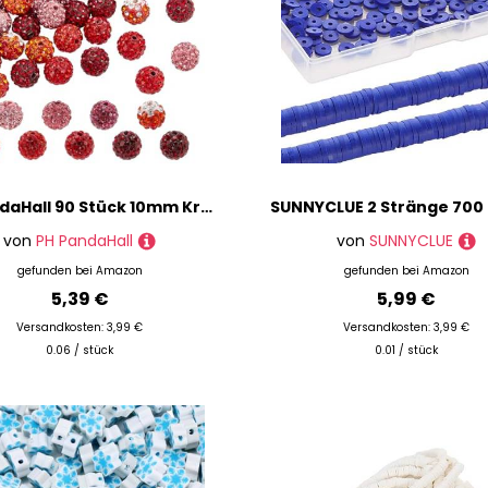
PH PandaHall 90 Stück 10mm Kristallperlen 9 Farben Rote Strasssteine Perlen Diamantperlen Pflastersteine Discokugel Perlen Polymer Ton Perlen Für Stifte Armbänder Halsketten Schmuckherstellung
von
PH PandaHall
von
SUNNYCLUE
gefunden bei
Amazon
gefunden bei
Amazon
5,39 €
5,99 €
Versandkosten: 3,99 €
Versandkosten: 3,99 €
0.06 / stück
0.01 / stück