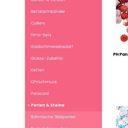
Bettelarmbänder
Colliers
Fimo-Sets
Goldschmiedebedarf
Gravur-Zubehör
Ketten
Ohrschmuck
Paracord
Perlen & Steine
Böhmische Glasperlen