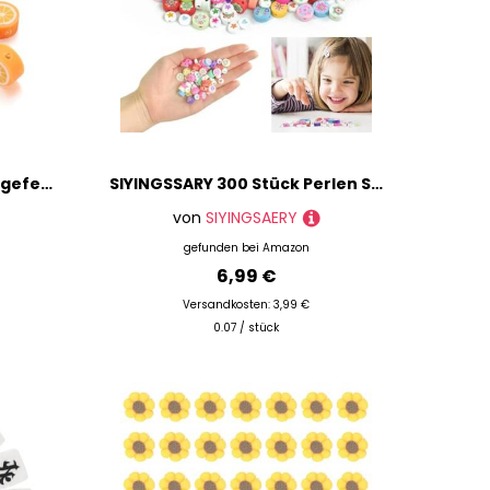
Fashewelry 50 Stück handgefertigte Polymer-Ton-Perlen, Orange, schöne Früchte, lose Abstandshalter, 9,5 ~ 10 mm, für DIY-Schmuckherstellung, Loch: 1,8 mm
SIYINGSSARY 300 Stück Perlen Set Scheiben Lose Bunt Perlen Flache Runde Tonperlen mit Herz Blume Sternmuster Polymer Clay Perlen DIY Bead Set Perlenset Armbänder für Schmuckherstellung Armband
von
SIYINGSAERY
gefunden bei
Amazon
6,99 €
Versandkosten: 3,99 €
0.07 / stück