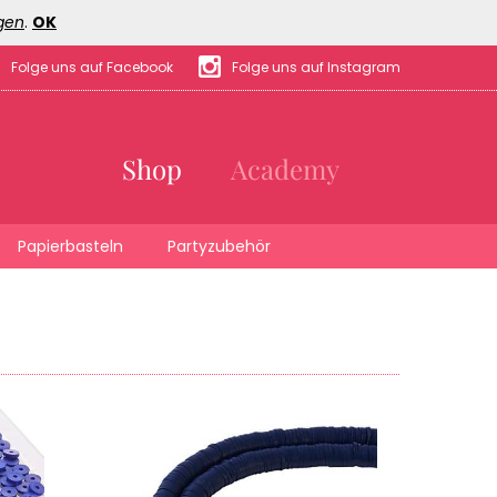
gen
.
OK
Folge uns auf Facebook
Folge uns auf Instagram
Shop
Academy
Papierbasteln
Partyzubehör