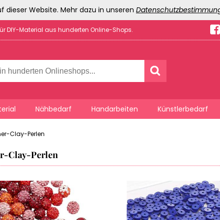
f dieser Website. Mehr dazu in unseren
Datenschutzbestimmun
für DIY-Material aus hunderten Online-Shops.
erial
Nähbedarf
Handarbeiten
Künstlerbedarf
er-Clay-Perlen
r-Clay-Perlen