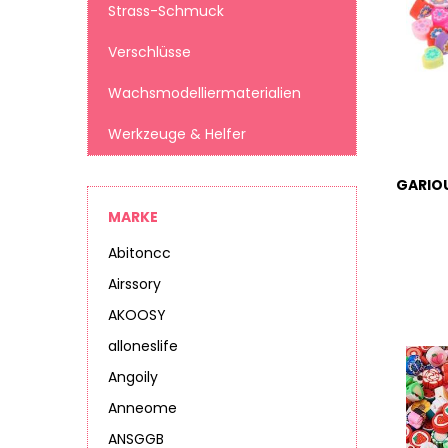
Strass-Schmuck
Verschlüsse
Wachsmodelliermaterialien
Werkzeuge & Helfer
MARKE
Abitoncc
Airssory
AKOOSY
alloneslife
Angoily
Anneome
ANSGGB