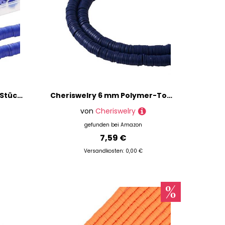
SUNNYCLUE 2 Stränge 700 Stück + Blaue Tonperlen Heishi Perlen 6 mm Polymer Ton Perlen Große Sommer Ozean Heishi Perlen Scheibenperlen Lose Distanzperlen Für Die Schmuckherstellung DIY Armbänder Halsk
Cheriswelry 6 mm Polymer-Ton-Perlen, 380 ~ 400 Stück, flach, rund, Heishi-Perlen, Abstandhalter für Schmuckherstellung, Mitternachtsblau
von
Cheriswelry
gefunden bei
Amazon
7,59 €
Versandkosten: 0,00 €