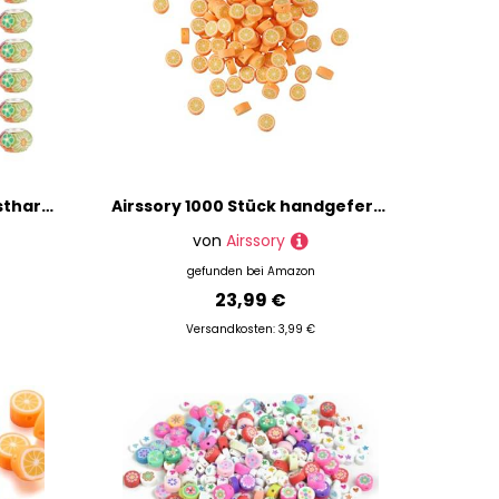
Bestewelry 100 Stück Kunstharz-Polymer-Ton-Perlen, europäische Rondelle-Perlen mit großem Loch mit Blumenmuster für DIY-Armbänder, Halsketten, Ohrringe, Schmuckherstellung
Airssory 1000 Stück handgefertigte Polymer-Ton-Perlen, Orangenscheibe, für Damen und Mädchen, Schmuckherstellung, DIY-Armband, Halskette, Ohrring-Zubehör, 10 x 4,5 mm
von
Airssory
gefunden bei
Amazon
23,99 €
Versandkosten: 3,99 €