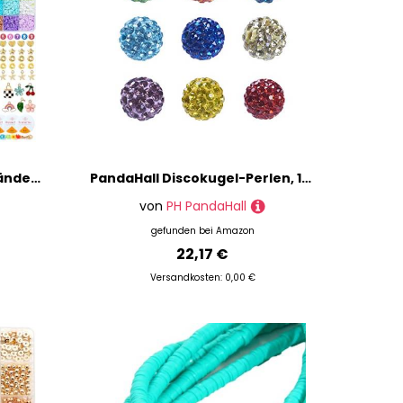
Mactoou Perlen für Armbänder, 12000+ Stück Selber Machen Perlen Set, 6mm Polymer Clay Perlen, 3mm Glasperlen mit perlen buchstaben und Anhänger für Schmuckherstellung Halsketten Making Kit
PandaHall Discokugel-Perlen, 10 mm, bunte Kristallperlen, Shamballa-Perlen, Polymer-Ton, Strasssteine für Armbänder, Halsketten, Schmuckherstellung, zufällige Farbauswahl, 100 Stück
von
PH PandaHall
gefunden bei
Amazon
22,17 €
Versandkosten: 0,00 €