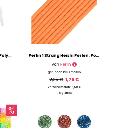
Veemoon Stränge Weiße Polymer Clay Perlen Flache Scheibenperlen DIY Schmuckherstellung Armband Basteln Lose Perlen für Handgemachte Armbänder und Halsketten
Perlin 1 Strang Heishi Perlen, Polymer Clay Perlen, aus Vinyl, Heishi Scheiben 6mm, Heishi 6mm, 400 Stk. Heishi Strang (Orange)
von
Perlin
gefunden bei
Amazon
2,25 €
1,75 €
Versandkosten: 6,50 €
0.0 / stück