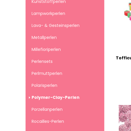
Kunststoffperlen
Lampworkperlen
Lava- & Gesteinsperlen
Metallperlen
Millefioriperlen
Perlensets
Perlmuttperlen
Polarisperlen
Polymer-Clay-Perlen
Porzellanperlen
Rocailles-Perlen