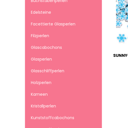
Buchstabenperlen
Edelsteine
Facettierte Glasperlen
Filzperlen
Glascabochons
Glasperlen
Glasschliffperlen
Holzperlen
Kameen
Kristallperlen
Kunststoffcabochons