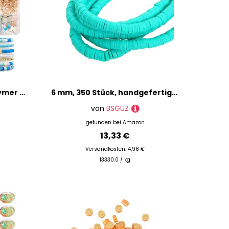
Dotilili 3164 Stück Blau Polymer Clay Perlen Set, 6mm Heishi Perlen Zum Auffädeln Armbänder Selber Machen Set mit Buchstaben Anhänger Perlenset für Armbänder Halskette Ohrringe Schmuck (Blau)
6 mm, 350 Stück, handgefertigt, flach, rund, Polymer-Ton-Perlen, Chip-Scheibe, lose Abstandsperlen für DIY-Schmuckherstellung, Armband, gemischte Farbe, Pfauengrün, 6 mm
von
BSGUZ
gefunden bei
Amazon
13,33 €
Versandkosten: 4,98 €
13330.0 / kg