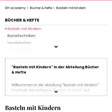
DIY.academy
Bücher & Hefte
Basteln mit Kindern
BÜCHER & HEFTE
Basteln mit Kindern
Basteltechniken
Handarbeiten
Künstlerbedarf
Nähen
Papierbasteln
"Basteln mit Kindern" in der Abteilung Bücher
& Hefte
Marke
Willkommen in der Abteilung "Basteln mit Kindern"
Preis
innerhalb der Kategorie "
Bücher & Hefte
" auf
DIY.Academy
, Deinem Ansprechpartner in Sachen
Do It Yourself. Finde spielend leicht hunderte
Basteln mit Kindern
Produkte aus zahlreichen Online-Shops, die sich
perfekt für Dein nächstes (oder übernächstes)