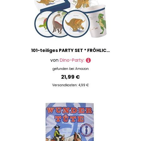
101-teiliges PARTY SET * FRÖHLICHE DINOS * für Kindergeburtstag mit 8 Kinder: Teller, Becher, Servietten, Einladungen, Tischdecke, Partytüten, Luftschlangen, Luftballons | Dino Dinosaurier T-Rex…
von
Dino-Party:
gefunden bei
Amazon
21,99 €
Versandkosten: 4,99 €