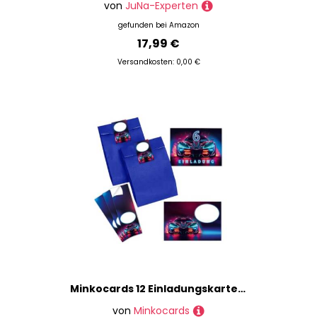
von
JuNa-Experten
gefunden bei
Amazon
17,99 €
Versandkosten: 0,00 €
Minkocards 12 Einladungskarten zum 6. Kindergeburtstag Junge Auto Rennauto Einladungen sechste Jungsgeburtstag Rennwagen incl. 12 Umschläge, 12 Partytüten/blau, 12 Aufkleber
von
Minkocards