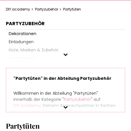
DIY.academy
Partyzubehör
Partytüten
PARTYZUBEHÖR
Dekorationen
Einladungen
Hüte, Masken & Zubehör
Krachmacher
Mitgebsel
Partygeschirr
"Partytüten" in der Abteilung Partyzubehör
Partyspiele
Partytüten
Willkommen in der Abteilung "Partytüten"
Piñatas
innerhalb der Kategorie "
Partyzubehör
" auf
DIY.Academy
, Deinem Ansprechpartner in Sachen
Do It Yourself. Finde spielend leicht hunderte
Marke
Produkte aus zahlreichen Online-Shops, die sich
Partytüten
perfekt für Dein nächstes (oder übernächstes)
Preis
Projekt eignen. Und damit am Ende Deiner