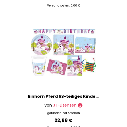
Versandkosten: 0,00 €
Einhorn Pferd 53-teiliges Kindergeburtstag Party Deko Set Premium Motto Fete Feier 8 Teller, 8 Becher, 20 Servietten, Tischdecke, 6 Einladungskarten, 6 Partytüten, 1 Partykette, 3 Rollen Luftschlangen
von
JT-Lizenzen
gefunden bei
Amazon
22,88 €