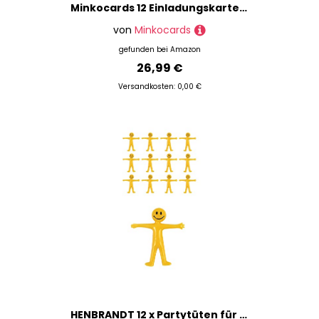
Minkocards 12 Einladungskarten zum 9. Kindergeburtstag Mädchen Jump Trampolin Einladungen neunte Mädchengeburtstag incl. 12 Umschläge, 12 Partytüten/petrol, 12 Aufkleber, 12 Schiffe versenken
von
Minkocards
gefunden bei
Amazon
26,99 €
Versandkosten: 0,00 €
HENBRANDT 12 x Partytüten für Herren Smiley gelb dehnbar