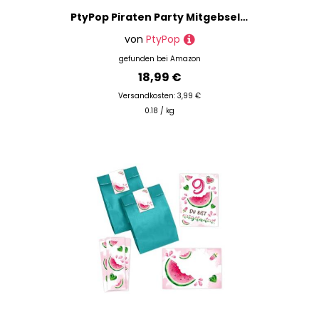
PtyPop Piraten Party Mitgebsel Kindergeburtstag mit Kompass Piraten Augenklappen Teleskop-Requisitenspielzeug Schatztruhen Partytüten, Pirat Pinata Give Aways Kindergeburtstag Gastgeschenk für Jungen
von
PtyPop
gefunden bei
Amazon
18,99 €
Versandkosten: 3,99 €
0.18 / kg