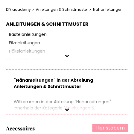
DIY.academy
Anleitungen & Schnittmuster
Nähanleitungen
ANLEITUNGEN & SCHNITTMUSTER
Bastelanleitungen
Filzanleitungen
Häkelanleitungen
Nähanleitungen
Accessoires
Baby
"Nähanleitungen" in der Abteilung
Kind
Anleitungen & Schnittmuster
Mode
Taschen
Willkommen in der Abteilung "Nähanleitungen"
innerhalb der Kategorie "
Anleitungen &
Wohnen
Schnittmuster
" auf
DIY.Academy
, Deinem
Schnittmuster
Ansprechpartner in Sachen Do It Yourself. Finde
spielend leicht hunderte Produkte aus zahlreichen
Hier stöbern
Accessoires
Online-Shops, die sich perfekt für Dein nächstes