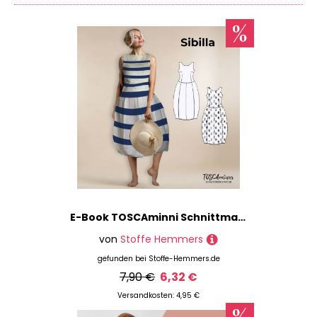
Marke
(oder übernächstes) Projekt eignen. Und damit
am Ende Deiner Einkaufstour noch etwas für
Preis
Deinen Kühlschrank übrig bleibt, kannst Du auf
DIY.Academy auch noch ganz einfach Preise
% Sale
vergleichen und findest so immer das günstigste
Angebot.
Du bist auf der Suche nach Produkten einer
bestimmten Marke? Keine Sorge, wir haben da was
für Dich: Benutze einfach unseren Marken-Filter,
um Deine gewünschten Produkte anzeigen zu
lassen - zum Beispiel Artikel der Marken
Stoffe
Hemmers
,
Fadenkäfer
oder
Burda
. Natürlich kannst
Du Dir auch alles nach Preisspanne oder Farbe
E-Book TOSCAminni Schnittmanufaktur Damen Kleid Sibilla
filtern lassen. Tob' Dich aus!
von
Stoffe Hemmers
Jede Menge Material im Haus, aber keine Ideen?
gefunden bei
Stoffe-Hemmers.de
Keine Scham nötig, wir kennen das und sind
7,90 €
6,32 €
vorbereitet! Schau doch einmal in unserem
Magazin
vorbei - dort findest Du jede Menge
Versandkosten: 4,95 €
Inspirationen für Dein nächstes Projekt.