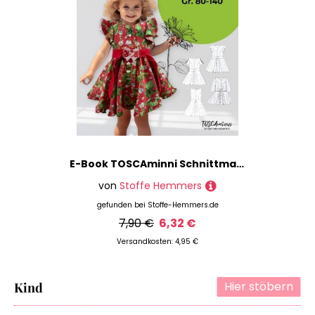
E-Book TOSCAminni Schnittmanufaktur Kinderkleid Moni Minni
von
Stoffe Hemmers
gefunden bei
Stoffe-Hemmers.de
7,90 €
6,32 €
Versandkosten: 4,95 €
Hier stöbern
Kind