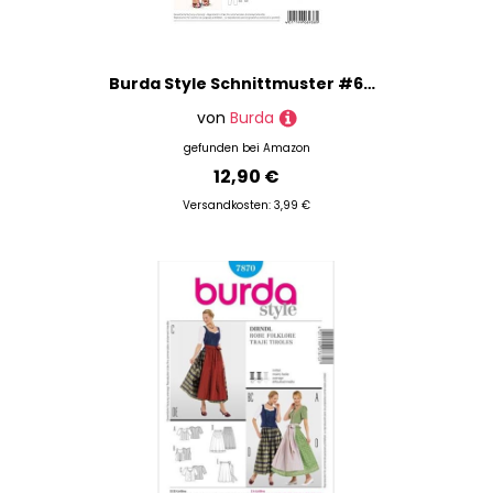
Burda Style Schnittmuster #6938 Hose, Bermudas und Shorts mit Gummizug | Damen, Gr. 32-46 | Nählevel: Sehr leicht
von
Burda
gefunden bei
Amazon
12,90 €
Versandkosten: 3,99 €