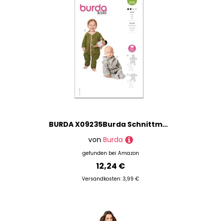
BURDA X09235Burda Schnittmuster-Paket für Baby-Overall, Designcode B9235, Größen 1M-3 (56-98)
von
Burda
gefunden bei
Amazon
12,24 €
Versandkosten: 3,99 €