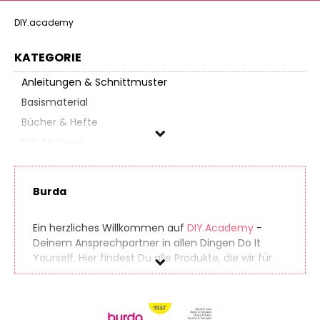
DIY.academy
KATEGORIE
Anleitungen & Schnittmuster
Basismaterial
Bücher & Hefte
DIY-Material
Handarbeiten
Künstlerbedarf
Burda
Nähbedarf
Papierbasteln
Ein herzliches Willkommen auf
DIY.Academy
-
Spielzeug & Modellbau
Deinem Ansprechpartner in allen Dingen Do It
Yourself. Hier findest Du alle Produkte, die wir für
die Marke Burda in zahlreichen Online-Shops
Burda
gefunden haben. So findest Du auch seltene
Produkte ganz einfach. Gleichzeitig vergleichen wir
Preis
die Preise der unterschiedlichen Anbieter, sodass