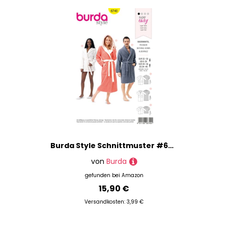
Burda Style Schnittmuster #6740 Damen & Herren Bademantel Gr. XS - XL, Näh-Level 1 super easy
von
Burda
gefunden bei
Amazon
15,90 €
Versandkosten: 3,99 €