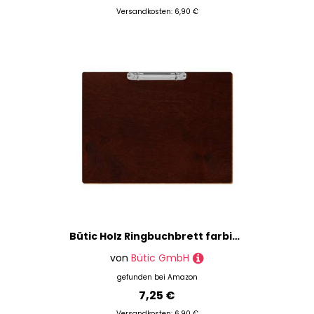
Versandkosten: 6,90 €
Bütic Holz Ringbuchbrett farbig - für DIN A3 A4 A5 aus 3 mm Birkensperrholz und mit widerstandsfähigem Klarlack versiegelt, Format:A4 quer, Farbe:Nussbaum dunkel
von
Bütic GmbH
gefunden bei
Amazon
7,25 €
Versandkosten: 6,90 €