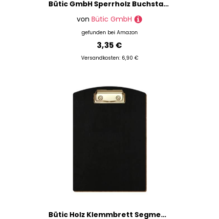
Bütic GmbH Sperrholz Buchstaben - MT5-20 - Wunschtext/Schriftzug mit Größenauswahl - Pappel 3mm, Größe:15cm, Buchstaben:großes S
von
Bütic GmbH
gefunden bei
Amazon
3,35 €
Versandkosten: 6,90 €
Bütic Holz Klemmbrett Segmentform Schwarz für DIN A3 A4 A5 A6 aus 3 mm Birkensperrholz und mit widerstandsfähigem Klarlack versiegelt, Format:A5 hoch, Klemme:Bügelklemme gold