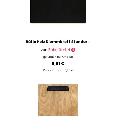
Bütic Holz Klemmbrett Standardform Schwarz für DIN A3 A4 A5 A6 mit 2 Ösen aus 3 mm starkem Birkensperrholz mit Klarlack versiegelt, Format:A5 quer, Klemme:Zahnklemme gold
von
Bütic GmbH
gefunden bei
Amazon
5,81 €
Versandkosten: 6,90 €