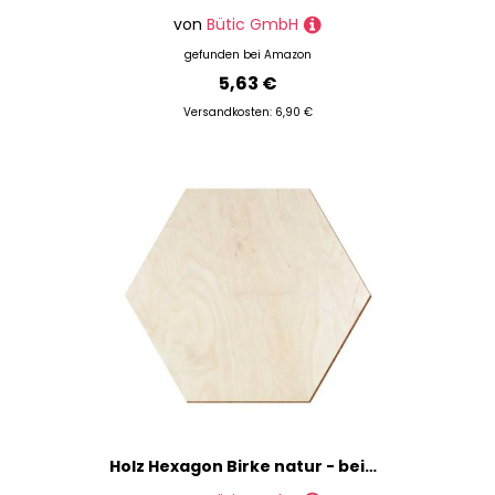
von
Bütic GmbH
gefunden bei
Amazon
5,63 €
Versandkosten: 6,90 €
Holz Hexagon Birke natur - beidseitig farblos lackiert, Deko und Basteln, 3-50cm aus 3mm Birkensperrholz, einzeln oder im Set erhältlich, Größe:3cm, Pack mit:100 Stück