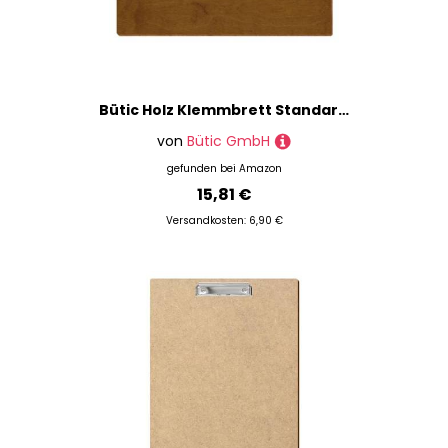
Bütic Holz Klemmbrett Standardform Teak für DIN A3 A4 A5 A6 mit 2 Ösen aus 3 mm starkem Birkensperrholz mit Klarlack versiegelt, Format:A3 quer, Klemme:Bügelklemme silber
von
Bütic GmbH
gefunden bei
Amazon
15,81 €
Versandkosten: 6,90 €