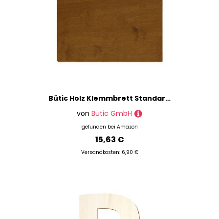
Bütic Holz Klemmbrett Standardform Teak für DIN A3 A4 A5 A6 aus 3 mm Birkensperrholz und mit widerstandsfähigem Klarlack versiegelt, Format:A3 quer, Klemme:Zahnklemme silber
von
Bütic GmbH
gefunden bei
Amazon
15,63 €
Versandkosten: 6,90 €