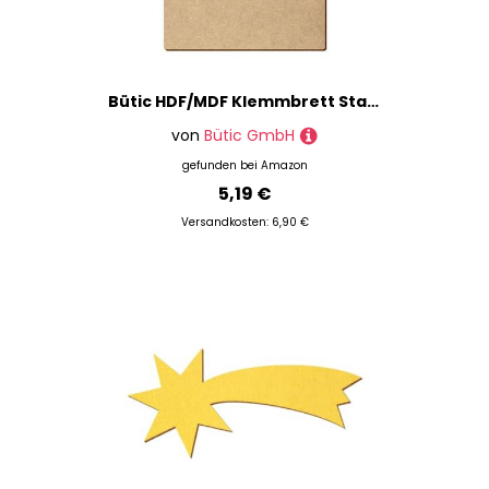
Bütic HDF/MDF Klemmbrett Standardform für DIN A3 A4 A5 A6 Clipboard aus 3mm starkem HDF, Format:A3 hoch, Klemme:Bügelklemme silber carbon
von
Bütic GmbH
gefunden bei
Amazon
5,19 €
Versandkosten: 6,90 €