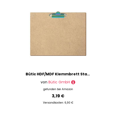
Bütic HDF/MDF Klemmbrett Standardform für DIN A3 A4 A5 A6 Clipboard aus 3mm starkem HDF, Format:A5 quer, Klemme:Zahnklemme Regenbogen
von
Bütic GmbH
gefunden bei
Amazon
3,19 €
Versandkosten: 6,90 €