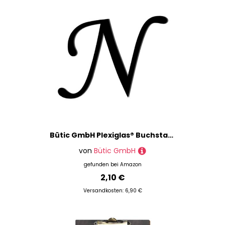
Bütic GmbH Plexiglas® Buchstaben schwarz - MT - 3mm Acrylglas Wunschtext/Schriftzug, Größe:Höhe 5cm, Buchstaben:großes N
von
Bütic GmbH
gefunden bei
Amazon
2,10 €
Versandkosten: 6,90 €