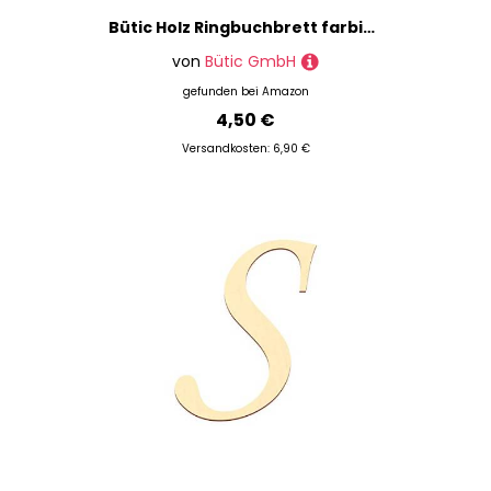
Bütic Holz Ringbuchbrett farbig - für DIN A3 A4 A5 aus 3 mm Birkensperrholz und mit widerstandsfähigem Klarlack versiegelt, Format:A5 hoch, Farbe:Eiche dunkel
von
Bütic GmbH
gefunden bei
Amazon
4,50 €
Versandkosten: 6,90 €