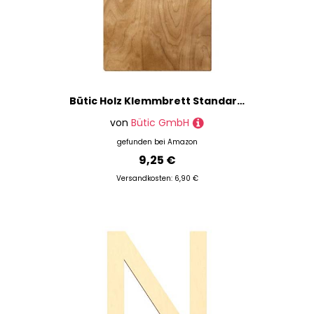
Bütic Holz Klemmbrett Standardform Birke rustikal für DIN A3 A4 A5 A6 mit 2 Ösen aus 3 mm starkem Birkensperrholz mit Klarlack versiegelt, Format:A4 hoch, Klemme:Bügelklemme schwarz
von
Bütic GmbH
gefunden bei
Amazon
9,25 €
Versandkosten: 6,90 €