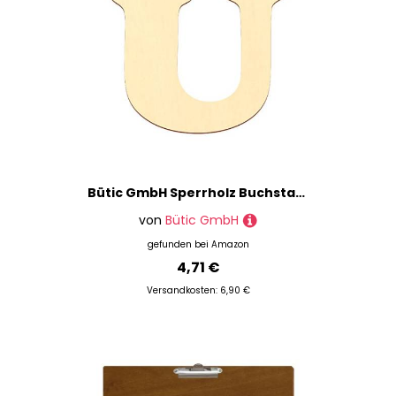
Bütic GmbH Sperrholz Buchstaben - Cooper - Wunschtext/Schriftzug mit Größenauswahl - Pappel 3mm, Größe:20cm, Buchstaben:großes U
von
Bütic GmbH
gefunden bei
Amazon
4,71 €
Versandkosten: 6,90 €