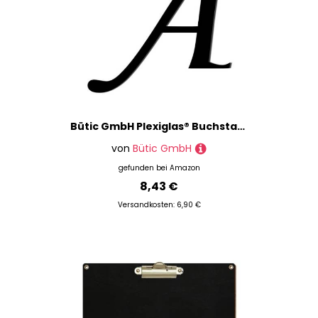
Bütic GmbH Plexiglas® Buchstaben schwarz - MT - 3mm Acrylglas Wunschtext/Schriftzug, Größe:Höhe 20cm, Buchstaben:großes A
von
Bütic GmbH
gefunden bei
Amazon
8,43 €
Versandkosten: 6,90 €