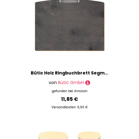
Bütic Holz Ringbuchbrett Segmentform farbig - für DIN A3 A4 A5 aus 3mm Birkensperrholz und mit widerstandsfähigem Klarlack versiegelt, Format:A3 quer, Farbe:Grau
von
Bütic GmbH
gefunden bei
Amazon
11,85 €
Versandkosten: 6,90 €