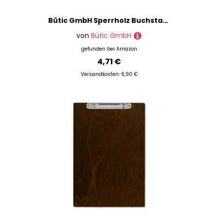
Bütic GmbH Sperrholz Buchstaben - MT5-20 - Wunschtext/Schriftzug mit Größenauswahl - Pappel 3mm, Größe:20cm, Buchstaben:kleines n
von
Bütic GmbH
gefunden bei
Amazon
4,71 €
Versandkosten: 6,90 €