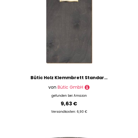
Bütic Holz Klemmbrett Standardform Grau für DIN A3 A4 A5 A6 aus 3 mm Birkensperrholz und mit widerstandsfähigem Klarlack versiegelt, Format:A4 hoch, Klemme:Zahnklemme antik
von
Bütic GmbH
gefunden bei
Amazon
9,63 €
Versandkosten: 6,90 €