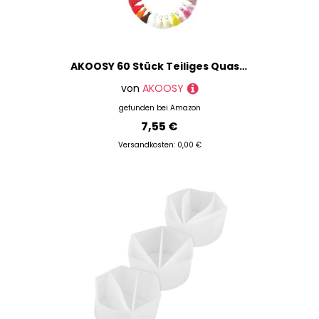
AKOOSY 60 Stück Teiliges Quasten Mini hängering Langlebige Leichte Polyester troddeln in Gemischten Farben für DIY Schlüsselanhänger Ohrschmuck und Bastelanhänger für Schmuckherstellung
von
AKOOSY
gefunden bei
Amazon
7,55 €
Versandkosten: 0,00 €