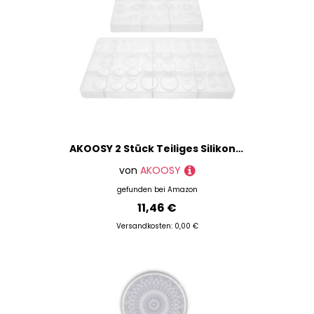
AKOOSY 2 Stück Teiliges Silikon Gießform für Resin Epoxidharz Cabochon Schmuckformen Flexibel Langlebig für DIY Anhänger und Ohrringe Leicht zu Reinigen für Handwerksprojekte
von
AKOOSY
gefunden bei
Amazon
11,46 €
Versandkosten: 0,00 €