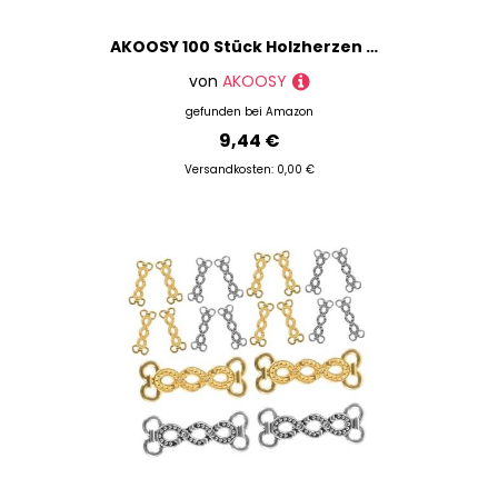
AKOOSY 100 Stück Holzherzen mit Loch Bastelholzscheiben zum Bemalen und Beschriften Naturbelassene Glatte Holzanhänger für DIY Dekoration und Handwerk Umweltfreundliche Holzherzen
von
AKOOSY
gefunden bei
Amazon
9,44 €
Versandkosten: 0,00 €