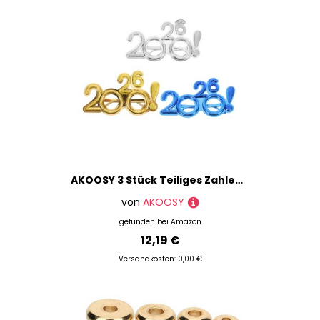
AKOOSY 3 Stück Teiliges Zahlenbrillen mit Ausrufezeichen Bunte Partybrillen in Blau Silber Gold Glitzernde Year S Eve Eyewear Unisex Lustige Neujahrsfeier Accessoires für Fotorequisiten
von
AKOOSY
gefunden bei
Amazon
12,19 €
Versandkosten: 0,00 €