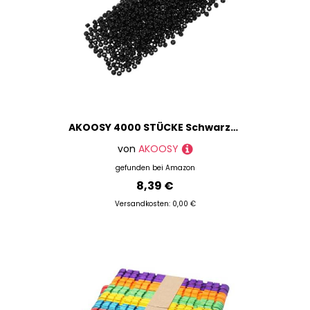
AKOOSY 4000 STÜCKE Schwarze Glasperlen Spacer Beads für DIY Schmuckherstellung Leichte Bastelperlen zum Auffädeln für Armbänder Halsketten und Kreuzstichprojekte
von
AKOOSY
gefunden bei
Amazon
8,39 €
Versandkosten: 0,00 €