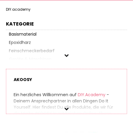
DIY.academy
KATEGORIE
Basismaterial
Epoxidharz
Feinschmeckerbedarf
Geräte & Maschinen
Handarbeiten
Kerzenherstellung
AKOOSY
Künstlerbedarf
Metallverarbeitung
Ein herzliches Willkommen auf
DIY.Academy
-
Möbeltischlerbedarf
Deinem Ansprechpartner in allen Dingen Do It
Yourself. Hier findest Du alle Produkte, die wir für
Nähbedarf
die Marke AKOOSY in zahlreichen Online-Shops
Papierbasteln
gefunden haben. So findest Du auch seltene
Partyzubehör
Produkte ganz einfach. Gleichzeitig vergleichen wir
die Preise der unterschiedlichen Anbieter, sodass