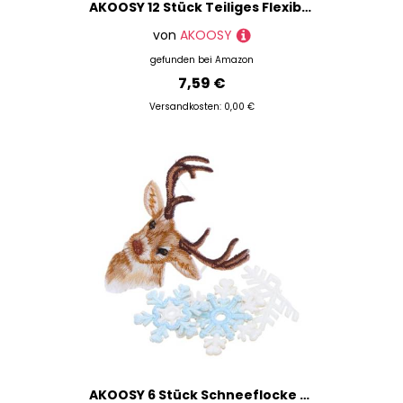
AKOOSY 12 Stück Teiliges Flexibles Maßband Schneidermaßband aus Langlebigem Kunststoff für Nähen Körpermaße und Handwerk Leicht Bruchfest mit Automatischem Rückzug Zufällige Farbe
von
AKOOSY
gefunden bei
Amazon
7,59 €
Versandkosten: 0,00 €
AKOOSY 6 Stück Schneeflocke Stickstoffpatz bestickte Applikation aufnähen Hosenschuhe Patch Applikation zum Aufbügeln mit Schneeflocken Golden gestickte Schneeflocken Polyesterfaden