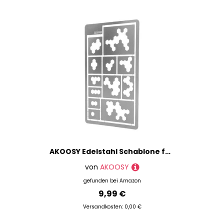
AKOOSY Edelstahl Schablone für Sprühfarbe Camouflage Muster Wiederverwendbar Robust und Kratzfest DIY Malvorlage für Wände Möbel und Kreative Bastelprojekte Präzise und Langlebig
von
AKOOSY
gefunden bei
Amazon
9,99 €
Versandkosten: 0,00 €