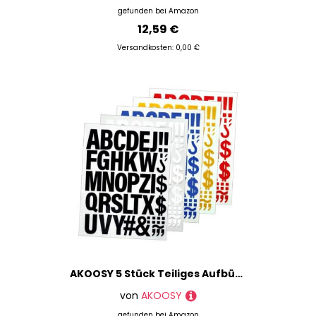
gefunden bei
Amazon
12,59 €
Versandkosten: 0,00 €
AKOOSY 5 Stück Teiliges Aufbügelbuchstaben für Kleidung Flexible Stoffapplikationen zum Aufnähen und Aufbügeln Farbige Buchstaben in Gelb Weiß Blau Rot Schwarz zum Verzieren und
von
AKOOSY
gefunden bei
Amazon