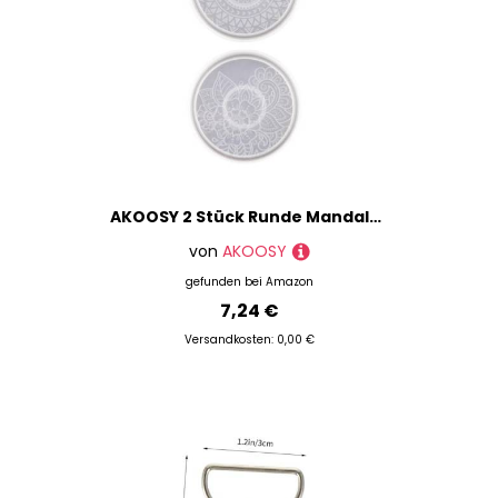
AKOOSY 2 Stück Runde Mandala Untersetzer Silikonform Epoxidharzform Flexible Transparente DIY Gießform für Handgemachte Tischdekoration und Kreative Epoxy Bastelarbeiten
von
AKOOSY
gefunden bei
Amazon
7,24 €
Versandkosten: 0,00 €