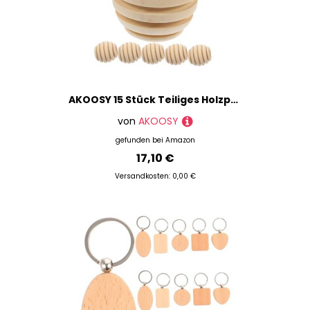
AKOOSY 15 Stück Teiliges Holzperlen Bienenwabenform für DIY Bastelmaterial Mini Garten Mikro landschaft Dekoration Tischdeko Balkon Pflanzenornamente
von
AKOOSY
gefunden bei
Amazon
17,10 €
Versandkosten: 0,00 €