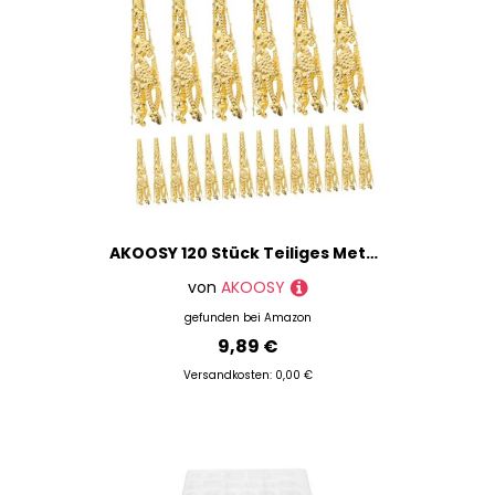
AKOOSY 120 Stück Teiliges Metall Perlenkappen Pakete Schmuck DIY Zubehör für Armbänder Halsketten Rostfrei Vielseitig Einsetzbar Perlenhalter für Bastelarbeiten
von
AKOOSY
gefunden bei
Amazon
9,89 €
Versandkosten: 0,00 €