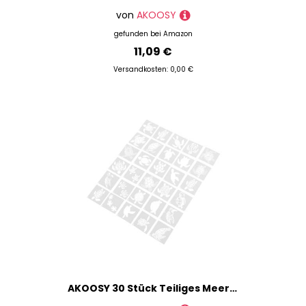
von
AKOOSY
gefunden bei
Amazon
11,09 €
Versandkosten: 0,00 €
AKOOSY 30 Stück Teiliges Meeresschildkröten schablonen Detaillierte Tiermotive Vielseitig für Schulkunst Bastelprojekte Scrapbooking Wanddekoration DIY Malvorlagen für Kreative