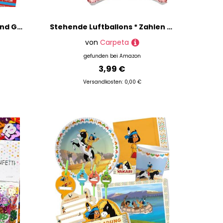
Deko * TÜRKEI * für Party und Geburtstag | Dekoration Partydeko Turkey Länderparty EM WM Türkische Flagge, Edition: Folienballon, 46cm
Stehende Luftballons * Zahlen 0 bis 9 * in Gold + Silber + Rosegold | 86cm groß; kein Helium nötig | Stehballons Geburtstag Deko Zahl Party Kindergeburtstag Partydeko, Farbe: Zahl 7 Rosegold
von
Carpeta
gefunden bei
Amazon
3,99 €
Versandkosten: 0,00 €