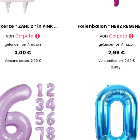
Zahlenkerze * ZAHL 2 * in PINK mit Steckfuß | ca. 12cm x 7cm groß | Rosa Mädchen Baby Deko 2. Geburtstag Geburtstagskerze Kerze Bärchen
von
Carpeta
von
Carpeta
gefunden bei
Amazon
gefunden bei
Amazon
3,00 €
2,99 €
Versandkosten: 2,99 €
Versandkosten: 2,99 €
2.99 / 1