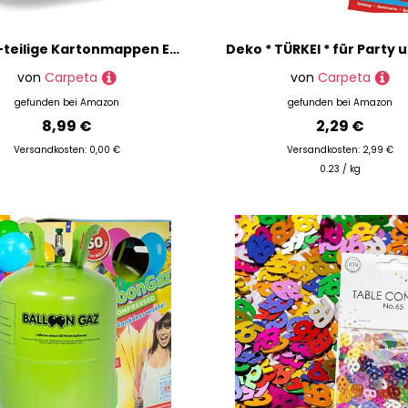
Acht 2-teilige Kartonmappen Executive-Eco - Schwarz - als Präsentationsmappe / Angebotsmappe / Exposemappe / Internationale Bewerbungsmappe / Pressemappe / Referenzenmappe / Firmenmappe - ECHTE PREMIUM QUALITÄT! Handgefertigt aus Deutschland - Mappe Luxus black zweiteilig Image Karton Präsentation Bewerbung Bewerbungsmappe Auslandsbewerbung Folder Resume Application CV Angebot Exposes Presse Zeugnis
von
Carpeta
von
Carpeta
gefunden bei
Amazon
gefunden bei
Amazon
8,99 €
2,29 €
Versandkosten: 0,00 €
Versandkosten: 2,99 €
0.23 / kg