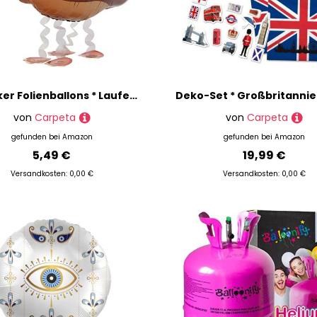
Airwalker Folienballons * Laufende Tiere * als Deko für Geburtstag und Party | 34-115cm groß | Walking Animals Kinder Kindergeburtstag Partydeko Luftballons Ballons, Edition: Triceratops
von
Carpeta
von
Carpeta
gefunden bei
Amazon
gefunden bei
Amazon
5,49 €
19,99 €
Versandkosten: 0,00 €
Versandkosten: 0,00 €