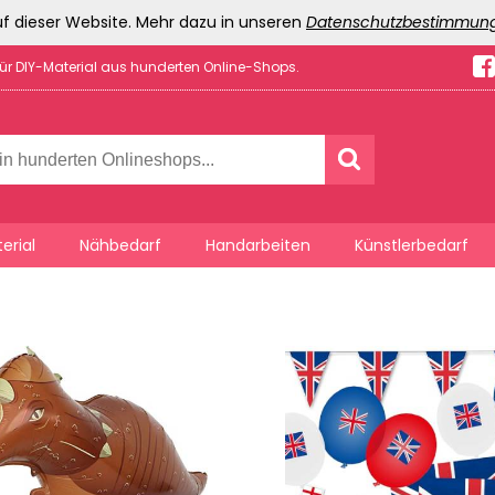
f dieser Website. Mehr dazu in unseren
Datenschutzbestimmun
für DIY-Material aus hunderten Online-Shops.
erial
Nähbedarf
Handarbeiten
Künstlerbedarf