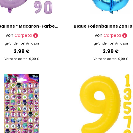
Folienballons * Macaron-Farben * als Zahlen Deko für Geburtstag und Party | XXL-Größe: 100cm | Zahl Luftballons Ballons Folienballon Ballondeko Kindergeburtstag, Edition: Lavendel-Flieder Zahl 6
von
Carpeta
von
Carpeta
gefunden bei
Amazon
gefunden bei
Amazon
2,99 €
2,99 €
Versandkosten: 0,00 €
Versandkosten: 0,00 €