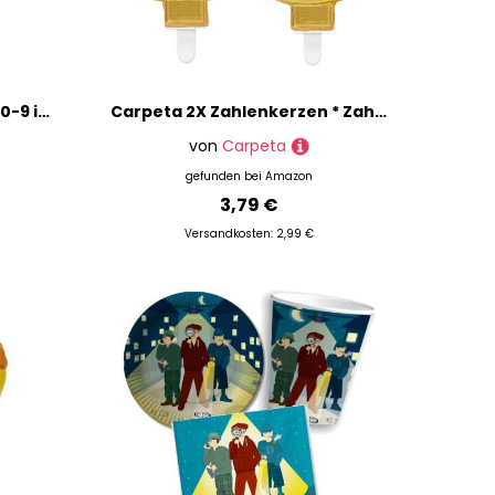
Carpeta Zahlenkerze von 0-9 in Rosegold mit Steckfuß | ca. 10cm x 5,5cm groß | Rose Gold Deko Geburtstag Geburtstagskerze Zahlen Kerze, Farbe: Rosegold, Größe: Zahl 7
Carpeta 2X Zahlenkerzen * Zahl 85 * in Gold | 11cm x 9cm groß | Deko Goldene Hochzeit Jubiläum Geburtstagskerze Kerze Geburtstag
von
Carpeta
gefunden bei
Amazon
3,79 €
Versandkosten: 2,99 €