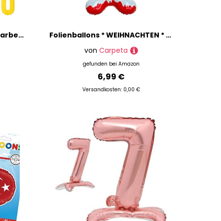
Folienballons * Macaron-Farben * als Zahlen Deko für Geburtstag und Party | XXL-Größe: 100cm | Zahl Luftballons Ballons Folienballon Ballondeko Kindergeburtstag, Edition: Zitronen-Gelb Zahl 9
Folienballons * WEIHNACHTEN * als Deko für die Adventszeit | Advent Nikolaus Weihnachtsmann Kinder Kindergeburtstag Partydeko Ballons Luftballons, Edition: Stehballon Nikolaus, 68x120cm
von
Carpeta
gefunden bei
Amazon
6,99 €
Versandkosten: 0,00 €