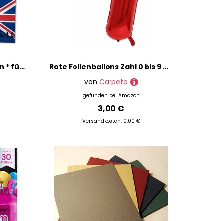
Deko-Set * Großbritannien * für Länderparty, Mottoparty und Event | 72 Teile mit Servietten + Konfetti + Wimpelkette + Luftballons | UK England Party Deko Partydeko Flagge (Großbritannien)
Rote Folienballons Zahl 0 bis 9 als Deko für Geburtstag und Party | 80cm groß | Kinder Zahlen Kindergeburtstag Partydeko Rot Red Liebe Folienballon Ballon Luftballon, Edition: 7. Geburtstag
von
Carpeta
gefunden bei
Amazon
3,00 €
Versandkosten: 0,00 €