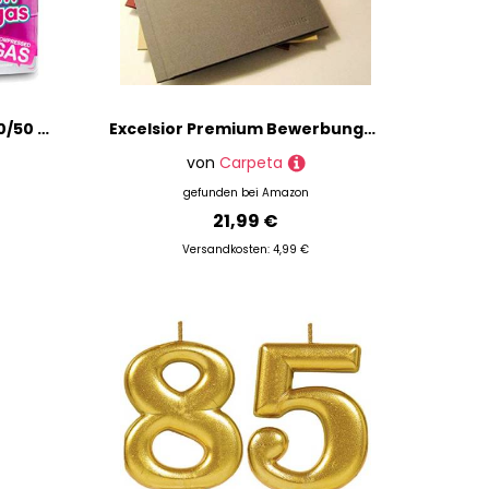
Helium Ballongas für 20/30/50 Ballons | Heliumflasche Set mit Knickventil für Luftballons + Folienballons | Geburtstag Party Hochzeit Flasche, Größe: Ballongas für 30 Ballons
Excelsior Premium Bewerbungsmappe - Goldgelb - aus meisterlicher Buchbinderhand. Mit Prägung "Bewerbung" // ECHTE PREMIUM QUALITÄT! Handgefertigt vom Meister-Buchbinder in Deutschland // Luxus Mappe Bewerben Bewerbung Präsentation Präsentationsmappe Gold Gelb
von
Carpeta
gefunden bei
Amazon
21,99 €
Versandkosten: 4,99 €