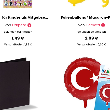
Sticker für Kinder als Mitgebsel Geschenk Spiel | Frozen Paw Patrol Minions Dinos Cars Peppa | Aufkleber Kindersticker Kindergeburtstag Geburtstag, Formatvorlagen Name: Trolls, 60 Sticker
von
Carpeta
von
Carpeta
gefunden bei
Amazon
gefunden bei
Amazon
1,49 €
2,99 €
Versandkosten: 1,99 €
Versandkosten: 0,00 €