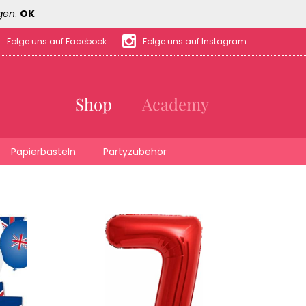
gen
.
OK
Folge uns auf Facebook
Folge uns auf Instagram
Shop
Academy
Papierbasteln
Partyzubehör