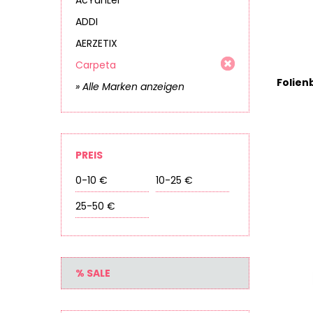
AcYunLei
ADDI
AERZETIX
Carpeta
» Alle Marken anzeigen
PREIS
0-10 €
10-25 €
25-50 €
% SALE