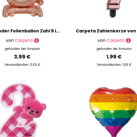
Stehender Folienballon Zahl 6 in Rosegold als Deko für Geburtstag, Party und Jubiläum | Höhe: 38cm mit Basis | kein Ballongas notwendig | Rose Gold Zahlen Ballon Dekoration Folienballons
von
Carpeta
von
Carpeta
gefunden bei
Amazon
gefunden bei
Amazon
3,99 €
1,99 €
Versandkosten: 0,00 €
Versandkosten: 1,99 €