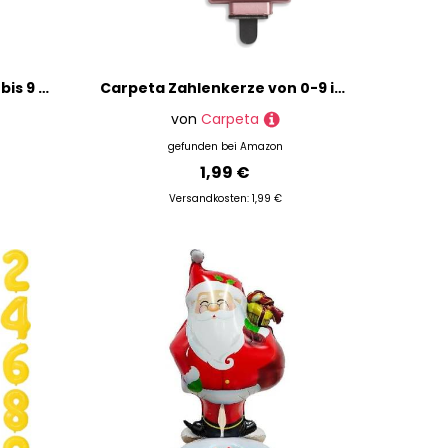
Blaue Folienballons Zahl 0 bis 9 als Deko für Geburtstag und Party | 80cm groß | Kinder Zahlen Kindergeburtstag Partydeko Blau Folienballon Ballon Luftballon, Edition: 0. Geburtstag
Carpeta Zahlenkerze von 0-9 in Rosegold mit Steckfuß | ca. 10cm x 5,5cm groß | Rose Gold Deko Geburtstag Geburtstagskerze Zahlen Kerze, Farbe: Rosegold, Größe: Zahl 4
von
Carpeta
gefunden bei
Amazon
1,99 €
Versandkosten: 1,99 €