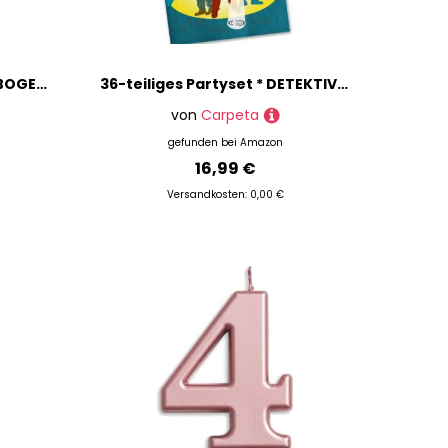
Folienballon * HERZ REGENBOGEN * als Deko für Geburtstag und Party | 46cm groß | Kinder Kindergeburtstag Partydeko Luftballons Ballons
36-teiliges Partyset * DETEKTIV * mit Teller + Becher + Servietten + XXL-Konfetti // von DH-Konzept // Kindergeburtstag Kinder Feier Set Fete Partygeschirr Deko Fest Kinder Geburtstag Party Mottoparty Motto Deko Sherlock Holmes
von
Carpeta
gefunden bei
Amazon
16,99 €
Versandkosten: 0,00 €