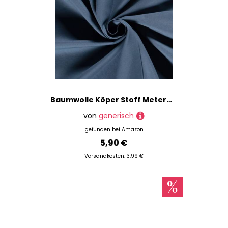
Baumwolle Köper Stoff Meterware uni - robuster Twillstoff, stabiler Hosenstoff, Taschenstoff einfarbig, Trenchcoat *Ab 50 cm, Farbe: 006 stahlblau
von
generisch
gefunden bei
Amazon
5,90 €
Versandkosten: 3,99 €