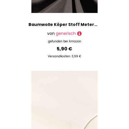
Baumwolle Köper Stoff Meterware uni - robuster Twillstoff, stabiler Hosenstoff, Taschenstoff einfarbig, Trenchcoat *Ab 50 cm, Farbe: 154 grau
von
generisch
gefunden bei
Amazon
5,90 €
Versandkosten: 3,99 €