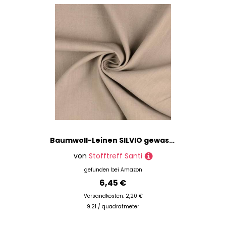
Baumwoll-Leinen SILVIO gewaschen 75% Leinen Öko-Tex Standard 100 Klasse 1 Qualität 50cm - Breite ca. 140cm Hosenstoff Bekleidungsstoff Meterware (Platingrau)
von
Stofftreff Santi
gefunden bei
Amazon
6,45 €
Versandkosten: 2,20 €
9.21 / quadratmeter