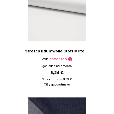
Stretch Baumwolle Stoff Meterware - Popeline dehnbar, elastischer Hosenstoff, Baumwoll-Stretch Uni *Ab 50 cm, Farbe: 050 weiß
von
generisch
gefunden bei
Amazon
5,24 €
Versandkosten: 3,99 €
7.13 / quadratmeter