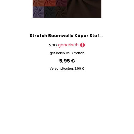
Stretch Baumwolle Köper Stoff Meterware - Twillstoff dehnbar, elastischer Hosenstoff Peach, Baumwoll-Stretch Uni, Trenchcoat Stoff *Ab 50 cm, Farbe: 058 dunkelbraun
von
generisch
gefunden bei
Amazon
5,95 €
Versandkosten: 3,99 €