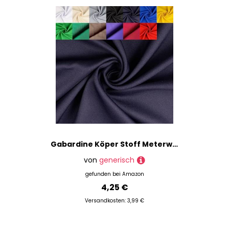
Gabardine Köper Stoff Meterware uni - robuster Polyester Twillstoff, stabiler Hosenstoff, Taschenstoff, Trenchcoat *Ab 50 cm, Farbe: 008 marine
von
generisch
gefunden bei
Amazon
4,25 €
Versandkosten: 3,99 €