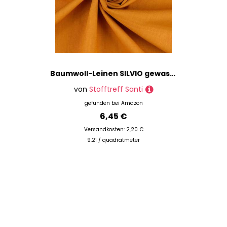
Baumwoll-Leinen SILVIO gewaschen 75% Leinen Öko-Tex Standard 100 Klasse 1 Qualität 50cm - Breite ca. 140cm Hosenstoff Bekleidungsstoff Meterware (Gelborange)
von
Stofftreff Santi
gefunden bei
Amazon
6,45 €
Versandkosten: 2,20 €
9.21 / quadratmeter