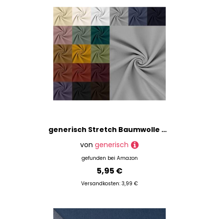
generisch Stretch Baumwolle Köper Stoff Meterware - Twillstoff dehnbar, elastischer Hosenstoff Peach, Baumwoll-Stretch Uni, Trenchcoat Stoff *Ab 50 cm, Farbe: 062 h.grau
von
generisch
gefunden bei
Amazon
5,95 €
Versandkosten: 3,99 €