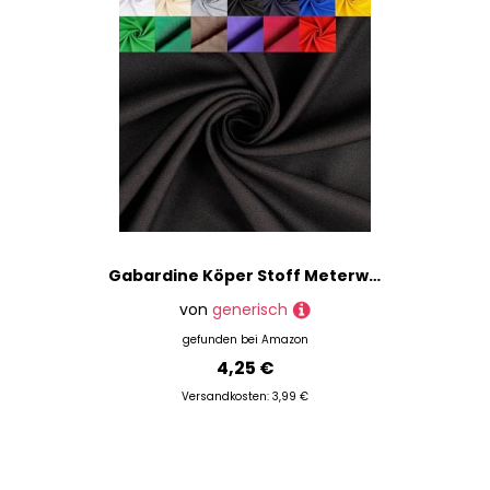
Gabardine Köper Stoff Meterware uni - robuster Polyester Twillstoff, stabiler Hosenstoff, Taschenstoff, Trenchcoat *Ab 50 cm, Farbe: 069 schwarz
von
generisch
gefunden bei
Amazon
4,25 €
Versandkosten: 3,99 €