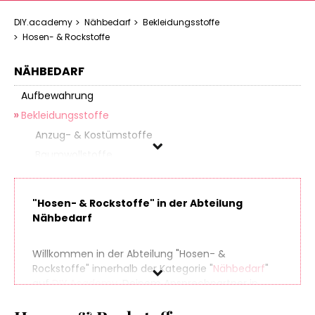
DIY.academy
Nähbedarf
Bekleidungsstoffe
Hosen- & Rockstoffe
NÄHBEDARF
Aufbewahrung
Bekleidungsstoffe
Anzug- & Kostümstoffe
Baumwollstoffe
Bündchenstoffe
Chiffonstoffe
"Hosen- & Rockstoffe" in der Abteilung
Cordstoffe
Nähbedarf
Fellimitat- & Plüschstoffe
Flanellstoffe
Willkommen in der Abteilung "Hosen- &
Rockstoffe" innerhalb der Kategorie "
Nähbedarf
"
Fleecestoffe
auf
DIY.Academy
, Deinem Ansprechpartner in
Frotteestoffe
Sachen Do It Yourself. Finde spielend leicht
Futterstoffe
hunderte Produkte aus zahlreichen Online-Shops,