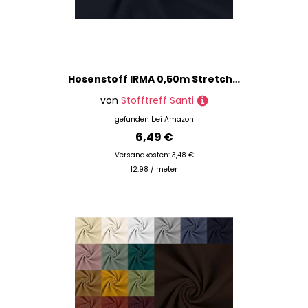
Hosenstoff IRMA 0,50m Stretch Baumwollköper für Hosen und Röcke - 145cm Breit-Gewicht 230g/qm - Meterware Stoffe Bekleidungsstoffe (Marine)
von
Stofftreff Santi
gefunden bei
Amazon
6,49 €
Versandkosten: 3,48 €
12.98 / meter