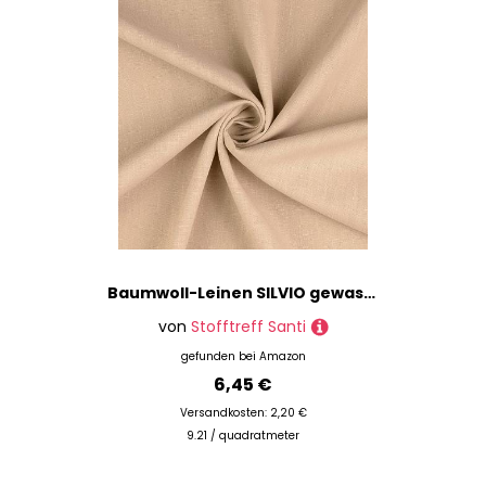
Baumwoll-Leinen SILVIO gewaschen 75% Leinen Öko-Tex Standard 100 Klasse 1 Qualität 50cm - Breite ca. 140cm Hosenstoff Bekleidungsstoff Meterware (Beigegrau)
von
Stofftreff Santi
gefunden bei
Amazon
6,45 €
Versandkosten: 2,20 €
9.21 / quadratmeter