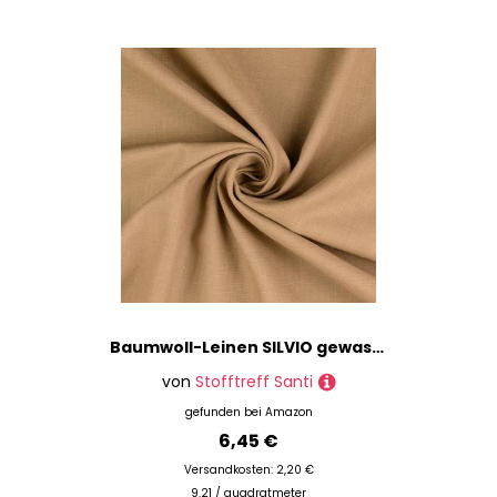
Inspirationen für Dein nächstes Projekt.
Spitzen- & Netzstoffe
Steppstoffe
Strickstoffe
Sweat- & Nickistoffe
Sweat- & T-Shirt-Stoffe
Web- & Walkstoffe
Bettwäsche
Bücher
Dekostoffe
Fellstoffe
Filz & Bastelstoffe
Baumwoll-Leinen SILVIO gewaschen 75% Leinen Öko-Tex Standard 100 Klasse 1 Qualität 50cm - Breite ca. 140cm Hosenstoff Bekleidungsstoff Meterware (Braunbeige)
Füllmaterialien
von
Stofftreff Santi
Gardinenstoffe
gefunden bei
Amazon
Lederverarbeitung
6,45 €
Möbel- & Gartenstoffe
Versandkosten: 2,20 €
Nähmaschinen
9.21 / quadratmeter