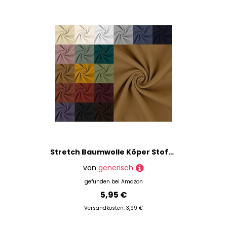
Stretch Baumwolle Köper Stoff Meterware - Twillstoff dehnbar, elastischer Hosenstoff Peach, Baumwoll-Stretch Uni, Trenchcoat Stoff *Ab 50 cm, Farbe: 1352 hellbraun
von
generisch
gefunden bei
Amazon
5,95 €
Versandkosten: 3,99 €