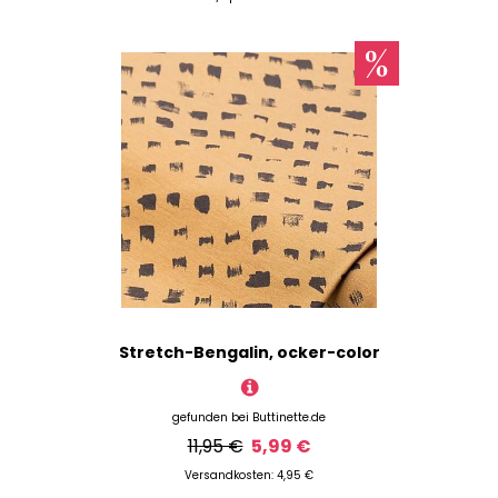
Nähsets
Nähzubehör
Quilt- & Patchworkstoffe
Schnittmuster
Tischwäsche & Haushaltszubehör
Vlies
Marke
Preis
% Sale
Stretch-Bengalin, ocker-color
gefunden bei
Buttinette.de
11,95 €
5,99 €
Versandkosten: 4,95 €