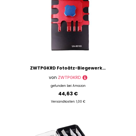
ZWTPGKRD Fotoätz-Biegewerkzeug Modell Ätzblatt Biegen Schraubstock Modell Montage Werkzeug Hobby Zubehör Modellierwerkzeuge Rötungen Hobby Zubehör
von
ZWTPGKRD
gefunden bei
Amazon
44,63 €
Versandkosten: 1,00 €