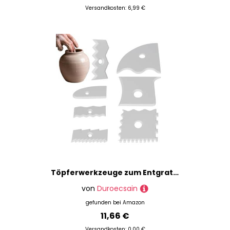
Versandkosten: 6,99 €
Töpferwerkzeuge zum Entgraten – 7 Stück strukturierte Rippen aus Ton für Töpferei | Form Füße zum Skulpturen, Drehen, Anfänger, leidenschaftliche Erwachsene
von
Duroecsain
gefunden bei
Amazon
11,66 €
Versandkosten: 0,00 €