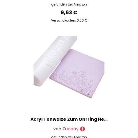
gefunden bei
Amazon
9,63 €
Versandkosten: 0,00 €
Acryl Tonwalze Zum Ohrring Herstellen Mit Blumenmustern Und Einfachem Griffgriff Cowhides Textur Formplatte Werkzeug Polymertontextur Roller
von
Zuoeay
gefunden bei
Amazon