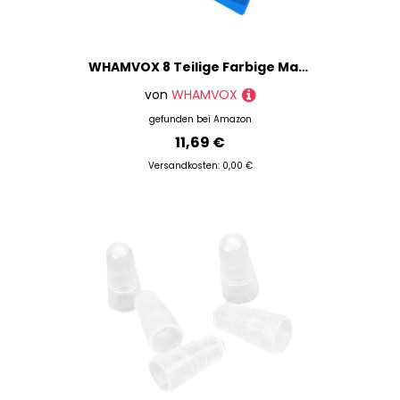
WHAMVOX 8 Teilige Farbige Mauerwerk Trägerplatte Hey Crafts Sensory Pottery Pad Kind Polymer Crafting Modelling DIY Clay Pad Tonpad Für Töpfertonwerkzeuge Harzzubehör Kunststoff
von
WHAMVOX
gefunden bei
Amazon
11,69 €
Versandkosten: 0,00 €