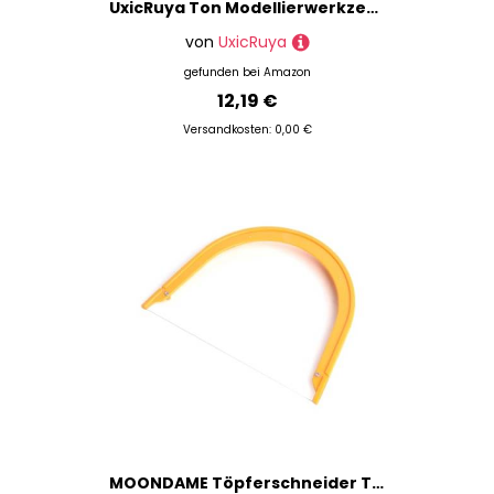
UxicRuya Ton Modellierwerkzeug, Edelstahlspitzen, Leicht zu Reinigendes Ton Detailwerkzeug Zum Formen, Punktieren, Modellieren, Modellieren, Orange
von
UxicRuya
gefunden bei
Amazon
12,19 €
Versandkosten: 0,00 €
MOONDAME Töpferschneider Tonstück Schneiden Tonplatten Nähten Modellierwerkzeug Die Bildhauerei Töpferkeramik