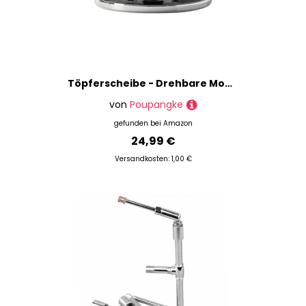
Töpferscheibe - Drehbare Modellierplatte Für Ton Und Knete,Multifunktionales Modellierwerkzeug Mit Rutschfestem Tisch Für Heimwerkstatt Studio
von
Poupangke
gefunden bei
Amazon
24,99 €
Versandkosten: 1,00 €