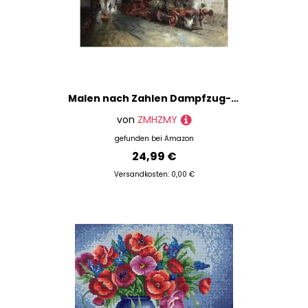
Malen nach Zahlen Dampfzug-Retro-Zug-Eisenbahngleise Paint by Numbers Kit mit Pinseln und Acrylpigment DIY Leinwandmalerei für Erwachsene Anfänger Stillleben
von
ZMHZMY
gefunden bei
Amazon
24,99 €
Versandkosten: 0,00 €