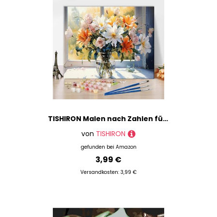
TISHIRON Malen nach Zahlen für Erwachsene Anfänger, Blumensträußchen in Glasvase, Farbtafel-Set, Herbst-Vase-Blumen DIY Farbtafel-Set auf Leinwand, Stillleben-Malerei Kunstwerk, 16x20 Zoll
von
TISHIRON
gefunden bei
Amazon
3,99 €
Versandkosten: 3,99 €