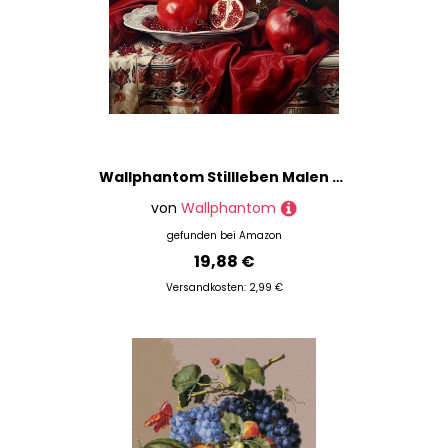
Wallphantom Stillleben Malen Nach Zahlen,Frucht Granatapfel,malen nach zahlen erwachsene Ölgemälde Leinwand bastelset für mädchen Geschenke,40x50cm rahmenlos
von
Wallphantom
gefunden bei
Amazon
19,88 €
Versandkosten: 2,99 €