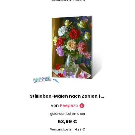
Stillleben-Malen nach Zahlen für Erwachsene, DIY digitales Ölgemälde-Set auf Leinwand mit Pinseln und Acrylpigment, Blumen Street Artwork für Heimdekoration 60x80cm (mit Rahmen)
von
Peepezo
gefunden bei
Amazon
53,99 €
Versandkosten: 4,99 €