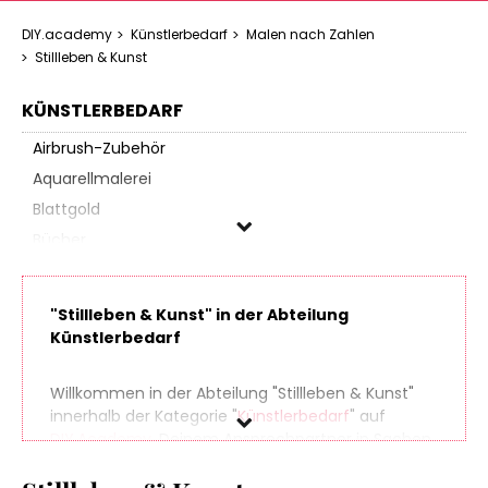
DIY.academy
Künstlerbedarf
Malen nach Zahlen
Stillleben & Kunst
KÜNSTLERBEDARF
Airbrush-Zubehör
Aquarellmalerei
Blattgold
Bücher
Drucktechnik
Encaustic
"Stillleben & Kunst" in der Abteilung
Farben & Stifte
Künstlerbedarf
Farbherstellung
Fußmatten & Farben
Willkommen in der Abteilung "Stillleben & Kunst"
innerhalb der Kategorie "
Künstlerbedarf
" auf
Grundierung
DIY.Academy
, Deinem Ansprechpartner in Sachen
Holzmalerei
Do It Yourself. Finde spielend leicht hunderte
Kalligraphie
Produkte aus zahlreichen Online-Shops, die sich