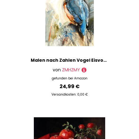
Malen nach Zahlen Vogel Eisvogel Bluebird Paint by Numbers Kit mit Pinseln und Acrylpigment DIY Leinwandmalerei für Erwachsene Anfänger Stillleben
von
ZMHZMY
gefunden bei
Amazon
24,99 €
Versandkosten: 0,00 €