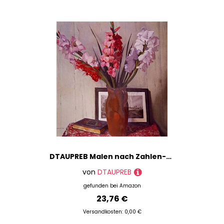
Pinsel
Platten
Porzellan- & Glasmalerei
Schwämme
Seidenmalerei
Sitzstaffeleien
Spritzlack
Stoffmalerei
Verdünner
Window Color
Zeichenbretter & -platten
DTAUPREB Malen nach Zahlen-Set DIY-Ölgemälde Stillleben mit Gladiolen Felix Vallotton Malen nach Zahlen Zeichnung auf Leinwand Kunstdekor-Geschenke
Zeichentische
von
DTAUPREB
Zeichnen
gefunden bei
Amazon
23,76 €
Marke
Versandkosten: 0,00 €