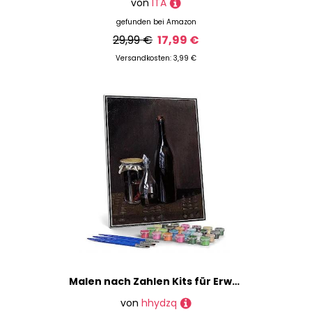
von
ITA
gefunden bei
Amazon
29,99 €
17,99 €
Versandkosten: 3,99 €
Malen nach Zahlen Kits für Erwachsene und Kinder Stillleben mit einem Jellyjar, einer Karaffe und einer Flasche Wein Malerei von Carl Spitzweg DIY Malen nach Zahlen Kits auf Leinwand
von
hhydzq