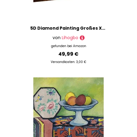
5D Diamond Painting Großes XXL 110x50cm, Diamant Painting Bilder Obst, DIY Vollbohrer Malen nach Zahlen Diamant Painting Set, Groß Stillleben Diamant Malerei Set für Geschenk Wanddeko Wohnzimmer X_8
von
Lihogbo
gefunden bei
Amazon
49,99 €
Versandkosten: 3,00 €