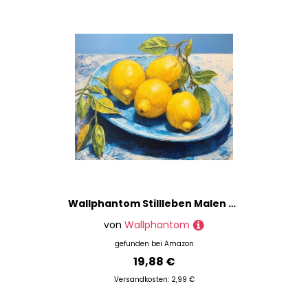
Preis
% Sale
Wallphantom Stillleben Malen Nach Zahlen,Frucht Zitrone,malen nach zahlen erwachsene Ölgemälde Leinwand bastelset für mädchen Geschenke,40x50cm rahmenlos
von
Wallphantom
gefunden bei
Amazon
19,88 €
Versandkosten: 2,99 €