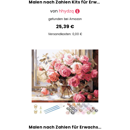
Malen nach Zahlen Kits für Erwachsene und Kinder Stillleben mit Bibel Malen von Vincent Van Gogh Malen nach Zahlen Kit auf Leinwand für Anfänger, 40 x 60 cm
von
hhydzq
gefunden bei
Amazon
25,39 €
Versandkosten: 0,00 €
Malen nach Zahlen für Erwachsene, DIY Ölgemälde Leinwand mit 3 Pinseln & Acrylfarben, Rosa Blumen Stillleben Geschenk, Deko für Wohnung, Geburtstag, Weihnachten (Ohne Rahmen)