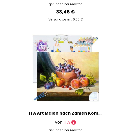
gefunden bei
Amazon
33,46 €
Versandkosten: 0,00 €
ITA Art Malen nach Zahlen Komplett Set mit Keilrahmen, Acrylfarben, Pinseln, Zubehör, Geschenkbox - DIY Gemälde Bastelset Kit mit Leinwand für Erwachsene, 40x50 cm, Stillleben mit Trauben
von
ITA
gefunden bei
Amazon