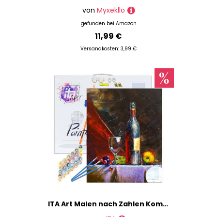
von
Myxekllo
gefunden bei
Amazon
11,99 €
Versandkosten: 3,99 €
ITA Art Malen nach Zahlen Komplett Set mit Keilrahmen, Acrylfarben, Pinseln, Zubehör, Geschenkbox - DIY Gemälde Bastelset Kit mit Leinwand für Erwachsene, 40x50 cm, Stillleben mit Wein