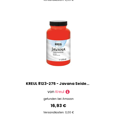
KREUL 8123-275 - Javana Seidenmalfarbe 275 ml, rosenrot, hochpigmentierte und brillante Farbe auf Wasserbasis, mit fließend flüssigem Charakter, dringt tief in die Fasern ein
von
Kreul
gefunden bei
Amazon
16,93 €
Versandkosten: 0,00 €