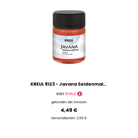
KREUL 8123 - Javana Seidenmalfarbe im 50 ml Glas, rosenrot, hochpigmentierte und brillante Farbe auf Wasserbasis, mit fließend flüssigem Charakter, dringt tief in die Fasern ein
von
Kreul
gefunden bei
Amazon
4,49 €
Versandkosten: 3,99 €