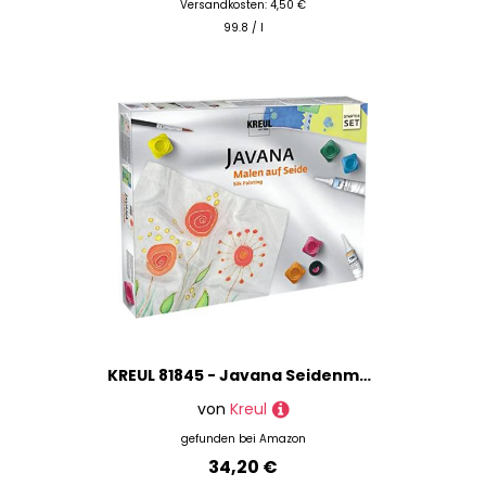
Versandkosten: 4,50 €
99.8 / l
KREUL 81845 - Javana Seidenmalfarben Grundausstattung, 5 x 20 ml Farbe, je 20 ml Konturenfarbe, Effektsalz und Gutta, ein Pinsel, zwei Seidenzuschnitte und Motivvorlagen sowie Spannnadeln
von
Kreul
gefunden bei
Amazon
34,20 €