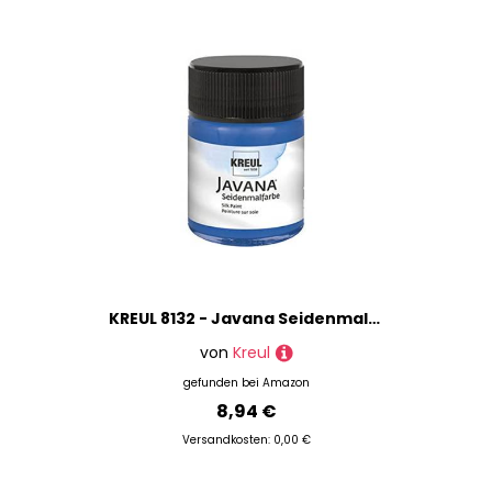
KREUL 8132 - Javana Seidenmalfarbe im 50 ml Glas, royalblau, hochpigmentierte und brillante Farbe auf Wasserbasis, mit fließend flüssigem Charakter, dringt tief in die Fasern ein
von
Kreul
gefunden bei
Amazon
8,94 €
Versandkosten: 0,00 €