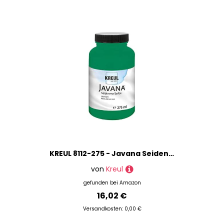
KREUL 8112-275 - Javana Seidenmalfarbe 275 ml, dunkelgrün, hochpigmentierte und brillante Farbe auf Wasserbasis, mit fließend flüssigem Charakter, dringt tief in die Fasern ein
von
Kreul
gefunden bei
Amazon
16,02 €
Versandkosten: 0,00 €