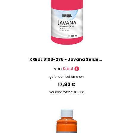
KREUL 8103-275 - Javana Seidenmalfarbe 275 ml, rot, hochpigmentierte und brillante Farbe auf Wasserbasis, mit fließend flüssigem Charakter, dringt tief in die Fasern ein
von
Kreul
gefunden bei
Amazon
17,83 €
Versandkosten: 0,00 €