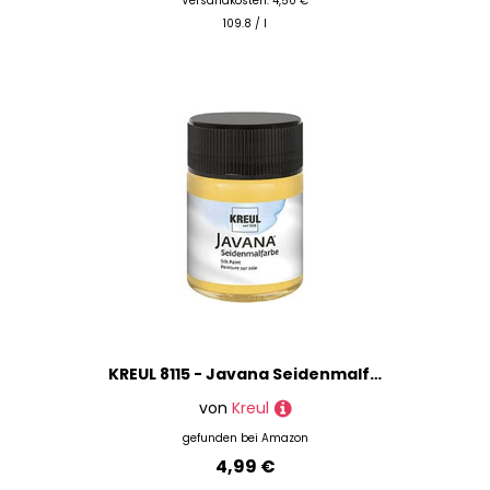
Versandkosten: 4,50 €
109.8 / l
KREUL 8115 - Javana Seidenmalfarbe im 50 ml Glas, goldgelb, hochpigmentierte und brillante Farbe auf Wasserbasis, mit fließend flüssigem Charakter, dringt tief in die Fasern ein
von
Kreul
gefunden bei
Amazon
4,99 €