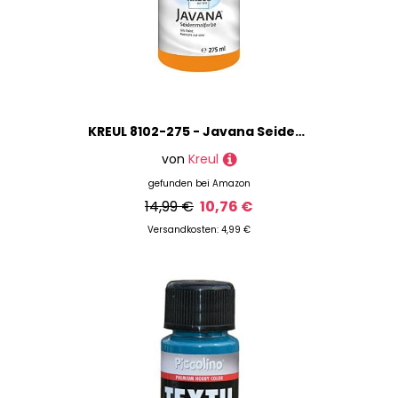
KREUL 8102-275 - Javana Seidenmalfarbe 275 ml, orange, hochpigmentierte und brillante Farbe auf Wasserbasis, mit fließend flüssigem Charakter, dringt tief in die Fasern ein
von
Kreul
gefunden bei
Amazon
14,99 €
10,76 €
Versandkosten: 4,99 €