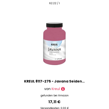
62.22 / l
Schneide- & Prägemaschinen
Schneidewerkzeuge
Seiden-Artikel
Styropor-Artikel
Terracotta-Artikel
Marke
Preis
% Sale
KREUL 8117-275 - Javana Seidenmalfarbe 275 ml, bordeaux, hochpigmentierte und brillante Farbe auf Wasserbasis, mit fließend flüssigem Charakter, dringt tief in die Fasern ein
von
Kreul
gefunden bei
Amazon
17,11 €
Versandkosten: 0,00 €