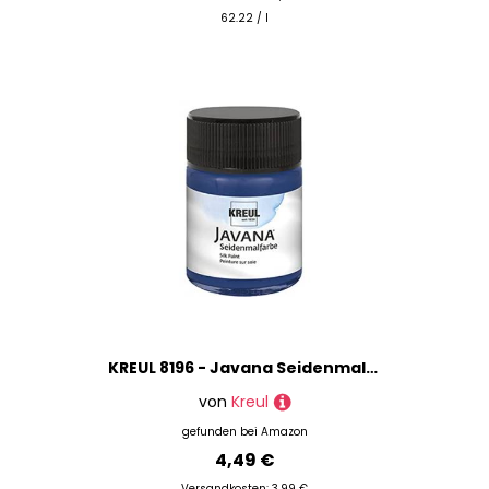
62.22 / l
KREUL 8196 - Javana Seidenmalfarbe im 50 ml Glas, nachtblau, hochpigmentierte und brillante Farbe auf Wasserbasis, mit fließend flüssigem Charakter, dringt tief in die Fasern ein
von
Kreul
gefunden bei
Amazon
4,49 €
Versandkosten: 3,99 €