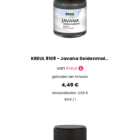
KREUL 8108 - Javana Seidenmalfarbe im 50 ml Glas, schwarz, hochpigmentierte und brillante Farbe auf Wasserbasis, mit fließend flüssigem Charakter, dringt tief in die Fasern ein
von
Kreul
gefunden bei
Amazon
4,49 €
Versandkosten: 3,99 €
89.8 / l