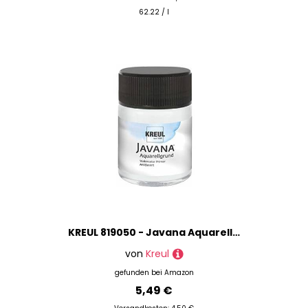
62.22 / l
KREUL 819050 - Javana Aquarellgrund im 50 ml Glas, Grundierung zum Malen mit Seidenmalfarben ohne Konturen
von
Kreul
gefunden bei
Amazon
5,49 €