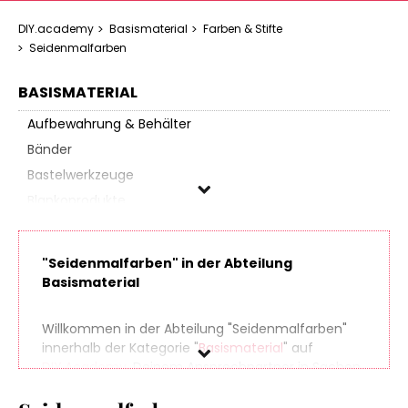
DIY.academy
Basismaterial
Farben & Stifte
Seidenmalfarben
BASISMATERIAL
Aufbewahrung & Behälter
Bänder
Bastelwerkzeuge
Blankoprodukte
Dekosand und -granulat
Drähte
"Seidenmalfarben" in der Abteilung
Drahtformen
Basismaterial
Elektro-Werkzeuge
Farben & Stifte
Willkommen in der Abteilung "Seidenmalfarben"
innerhalb der Kategorie "
Basismaterial
" auf
Acrylfarben
DIY.Academy
, Deinem Ansprechpartner in Sachen
Allesfarben
Do It Yourself. Finde spielend leicht hunderte
Aquarellfarben
Produkte aus zahlreichen Online-Shops, die sich