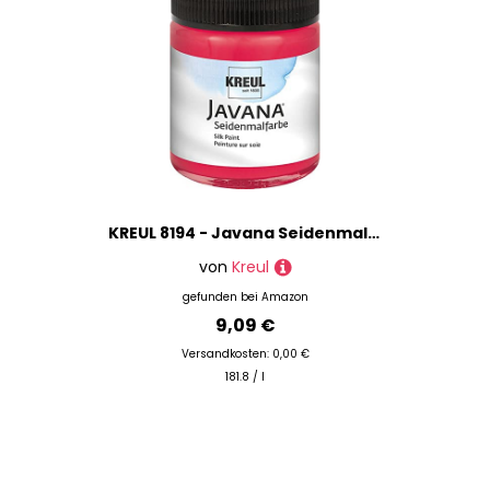
KREUL 8194 - Javana Seidenmalfarbe im 50 ml Glas, cherry, hochpigmentierte und brillante Farbe auf Wasserbasis, mit fließend flüssigem Charakter, dringt tief in die Fasern ein
von
Kreul
gefunden bei
Amazon
9,09 €
Versandkosten: 0,00 €
181.8 / l