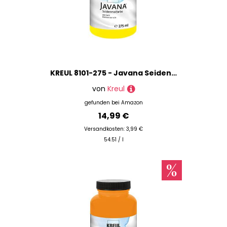
KREUL 8101-275 - Javana Seidenmalfarbe 275 ml, gelb, hochpigmentierte und brillante Farbe auf Wasserbasis, mit fließend flüssigem Charakter, dringt tief in die Fasern ein
von
Kreul
gefunden bei
Amazon
14,99 €
Versandkosten: 3,99 €
54.51 / l