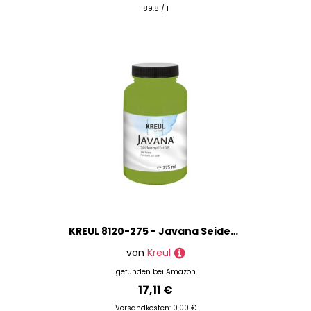
89.8 / l
KREUL 8120-275 - Javana Seidenmalfarbe 275 ml, olivgrün, hochpigmentierte und brillante Farbe auf Wasserbasis, mit fließend flüssigem Charakter, dringt tief in die Fasern ein
von
Kreul
gefunden bei
Amazon
17,11 €
Versandkosten: 0,00 €