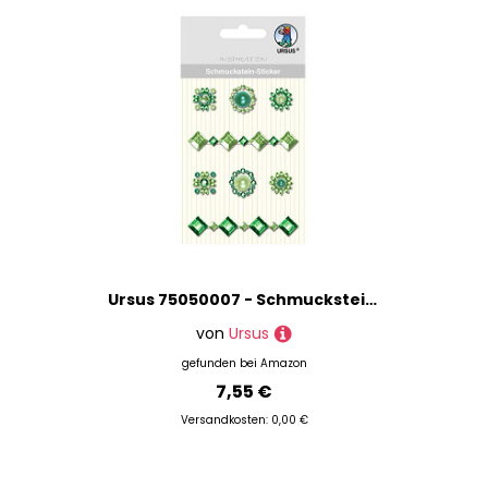
Preis
Ursus 75050007 - Schmuckstein Sticker Medaillons, grün, 8 Stück, selbstklebend, einfach von der Fole abzuziehen, ideal geeignet für Scrapbooking, Kartengestaltung und zur Dekoration
von
Ursus
gefunden bei
Amazon
7,55 €
Versandkosten: 0,00 €