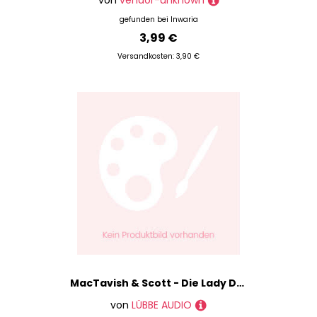
von
vendor-unknown
gefunden bei
Inwaria
3,99 €
Versandkosten: 3,90 €
MacTavish & Scott - Die Lady Detectives von Edinburgh - 4 - Das rätselhafte Medaillon - Gitta Edelmann (Hörbuch-Download)
von
LÜBBE AUDIO