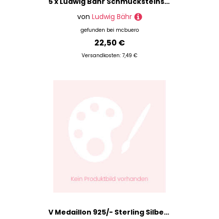
5 x Ludwig Bähr Schmucksteinsticker Medaillons VE=8 Stück braun
von
Ludwig Bähr
gefunden bei
mcbuero
22,50 €
Versandkosten: 7,49 €
V Medaillon 925/- Sterling Silber Zirkonia Weiß 2,9Cm Matt/Glanz