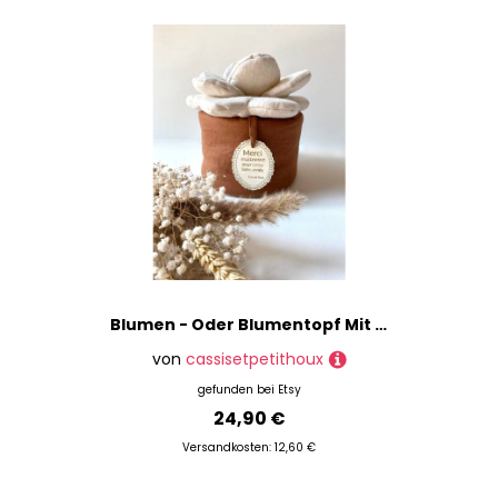
Paracord
Perlen & Steine
Perlenweben
Perlmuttschmuck
Ringe
Schlüsselanhänger
Schmuckdrähte
Schmuckherstellungssets
Schmuckverpackungen
Schnüre & Fäden
Strass-Schmuck
Blumen - Oder Blumentopf Mit Medaillon, Geschenk Für Herrin
Verschlüsse
von
cassisetpetithoux
Wachsmodelliermaterialien
gefunden bei
Etsy
Werkzeuge & Helfer
24,90 €
Versandkosten: 12,60 €
Marke