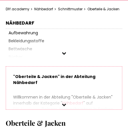
DIY.academy
Nähbedarf
Schnittmuster
Oberteile & Jacken
NÄHBEDARF
Aufbewahrung
Bekleidungsstoffe
Bettwäsche
Bücher
Dekostoffe
Fellstoffe
"Oberteile & Jacken" in der Abteilung
Filz & Bastelstoffe
Nähbedarf
Füllmaterialien
Gardinenstoffe
Willkommen in der Abteilung "Oberteile & Jacken"
innerhalb der Kategorie "
Nähbedarf
" auf
Lederverarbeitung
DIY.Academy
, Deinem Ansprechpartner in Sachen
Möbel- & Gartenstoffe
Do It Yourself. Finde spielend leicht hunderte
Nähmaschinen
Oberteile & Jacken
Produkte aus zahlreichen Online-Shops, die sich
perfekt für Dein nächstes (oder übernächstes)