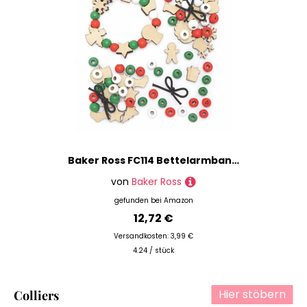
Baker Ross FC114 Bettelarmband Weihnachten Bastelset aus Holz - 3er Pack, Perfekt für Mädchen zum Basteln als Kinderschmuck, Kindergeburtstag basteln, Adventskalender Geschenke für Mädchen
von
Baker Ross
gefunden bei
Amazon
12,72 €
Versandkosten: 3,99 €
4.24 / stück
Hier stöbern
Colliers