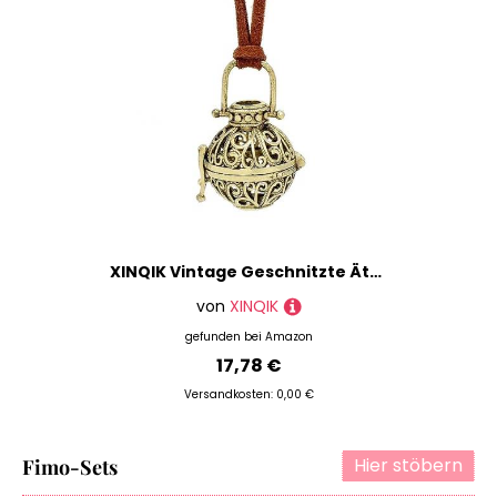
XINQIK Vintage Geschnitzte Ätherische Öle, Aromatherapie-Kugel, Lange Pulloverkette
von
XINQIK
gefunden bei
Amazon
17,78 €
Versandkosten: 0,00 €
Hier stöbern
Fimo-Sets