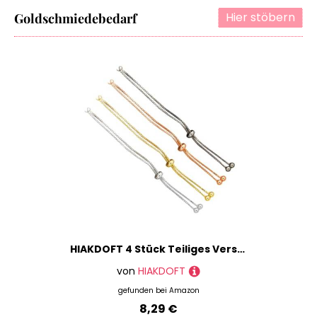
Hier stöbern
Goldschmiedebedarf
HIAKDOFT 4 Stück Teiliges Verstellbares Halbzeug Armband aus Messing mit Rundem Kugel design DIY Schmuckherstellung Zubehör in Gold Weißgold Roségold und Schwarz Bequem und Modisch für
von
HIAKDOFT
gefunden bei
Amazon
8,29 €