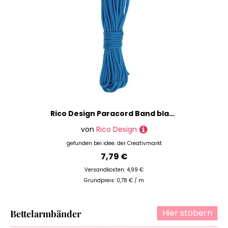
Rico Design Paracord Band blau 4mm 10m
von
Rico Design
gefunden bei
idee. der Creativmarkt
7,79 €
Versandkosten: 4,99 €
Grundpreis: 0,78 € / m
Hier stöbern
Bettelarmbänder