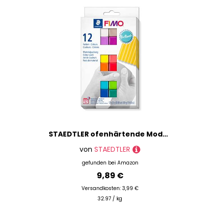
STAEDTLER ofenhärtende Modelliermasse FIMO soft brilliant colours, weich und geschmeidig, speziell für Einsteiger und Hobbykünstler, 12 Halbblöcke á 25g in sortierten Farben, 8023 C12-2
von
STAEDTLER
gefunden bei
Amazon
9,89 €
Versandkosten: 3,99 €
32.97 / kg