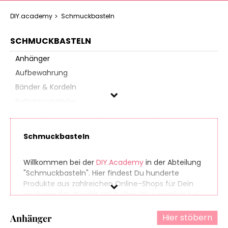
DIY.academy
Schmuckbasteln
SCHMUCKBASTELN
Anhänger
Aufbewahrung
Bänder & Kordeln
Bettelarmbänder
Colliers
Fimo-Sets
Schmuckbasteln
Goldschmiedebedarf
Gravur-Zubehör
Willkommen bei der
DIY.Academy
in der Abteilung
Ketten
"Schmuckbasteln". Hier findest Du hunderte
Produkte aus zahlreichen Online-Shops für Dein
Ohrschmuck
nächstes DIY-Projekt. Wir helfen Dir zusätzlich bei
Paracord
der richtigen Wahl, indem wir für Dich die Preise
Perlen & Steine
der Angebote vergleichen, sodass Du immer den
Hier stöbern
Anhänger
günstigsten Preis bezahlst.