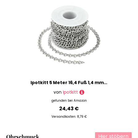
Ipotkitt 5 Meter 16,4 Fuß 1,4 mm 304 Edelstahl verlötete gedrehte Ketten mit Spule, hohle Gliederketten, Verlängerung, Kettenrolle für DIY, Handwerk, Schmuck, Armband, Halskette, Kappe, Jeans
von
Ipotkitt
gefunden bei
Amazon
24,43 €
Versandkosten: 8,79 €
Hier stöbern
Ohrschmuck