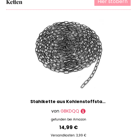
Hier stöbern
Ketten
Stahlkette aus Kohlenstoffstahl, 10m 3mm Starke Stahlkette, Metall Gliederkette, Kette Schwarz für Hundekette, Absperrketten, Schaukelkette, Hängesessel, Kronleuchter
von
GBKDQQ
gefunden bei
Amazon
14,99 €
Versandkosten: 3,99 €