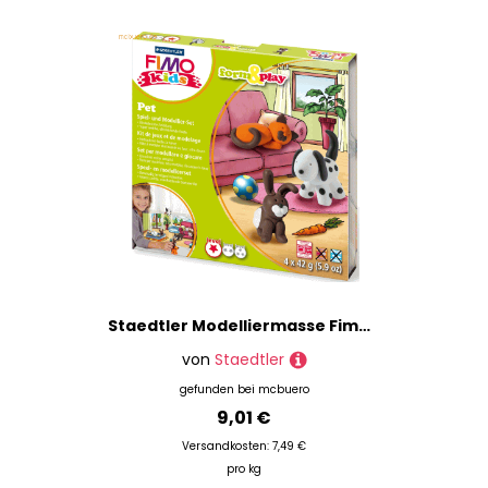
Staedtler Modelliermasse Fimo Kids Form & Play Pets
von
Staedtler
gefunden bei
mcbuero
9,01 €
Versandkosten: 7,49 €
pro kg