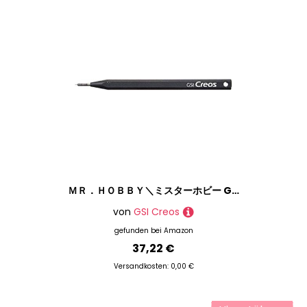
ＭＲ．ＨＯＢＢＹ＼ミスターホビー GT65 Mr. Line Chisel, GTool, Meißel, Werkzeug für Modellbau, Präzisionsklinge zum Schnitzen von Linien Schlieren Gravuren, 0,3 mm Klinge, Austauschbar, Schwarz, Kunststoff, Metall
von
GSI Creos
gefunden bei
Amazon
37,22 €
Versandkosten: 0,00 €