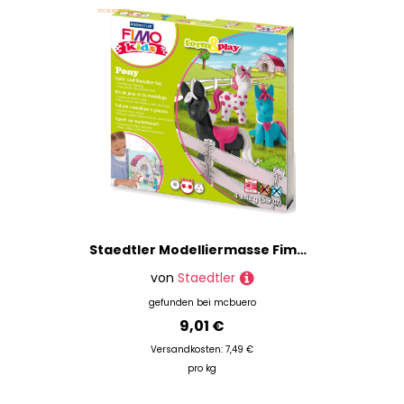
Staedtler Modelliermasse Fimo Kids Form & Play Pony
von
Staedtler
gefunden bei
mcbuero
9,01 €
Versandkosten: 7,49 €
pro kg