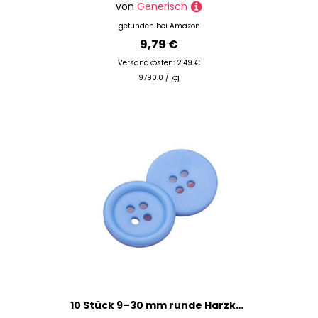
von
Generisch
gefunden bei
Amazon
9,79 €
Versandkosten: 2,49 €
9790.0 / kg
10 Stück 9–30 mm runde Harzknöpfe für handgefertigte DIY-Scrapbooking-Bastelarbeiten, Nähzubehör, Kleidung, Pullover, Mantelzubehör(Black,24L 15.0 MM)