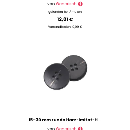
von
Generisch
gefunden bei
Amazon
12,01 €
Versandkosten: 0,00 €
15–30 mm runde Harz-Imitat-Hornknöpfe für Pullover, Strickjacken, Kleidung, dekorative handgefertigte Accessoires(Color T,10pcs 20mm)
von
Generisch