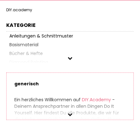
DIY.academy
KATEGORIE
Anleitungen & Schnittmuster
Basismaterial
Bücher & Hefte
Diamond Painting
Epoxidharz
Feinschmeckerbedarf
generisch
Geräte & Maschinen
Handarbeiten
Ein herzliches Willkommen auf
DIY.Academy
-
Kerzenherstellung
Deinem Ansprechpartner in allen Dingen Do It
Yourself. Hier findest Du alle Produkte, die wir für
Korbflechten
die Marke generisch in zahlreichen Online-Shops
Künstlerbedarf
gefunden haben. So findest Du auch seltene
Lampenbau
Produkte ganz einfach. Gleichzeitig vergleichen wir
die Preise der unterschiedlichen Anbieter, sodass