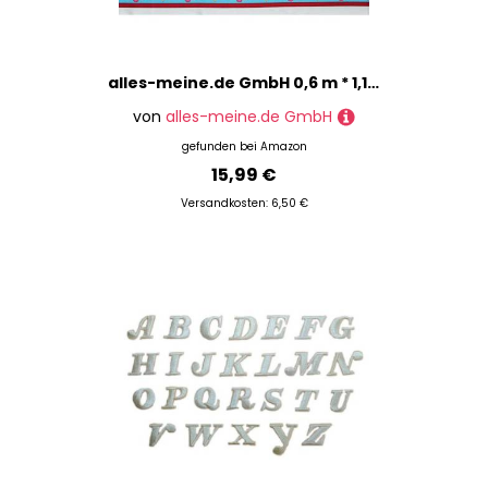
alles-meine.de GmbH 0,6 m * 1,15 m Stoff 2 große Frosch Motive + 2 Bordüren - Baumwollstoff ideal für Kissenbezüge - Stoffe Meterware Kissenbezug Frösche Patchworkstoff Robert Ka..
von
alles-meine.de GmbH
gefunden bei
Amazon
15,99 €
Versandkosten: 6,50 €