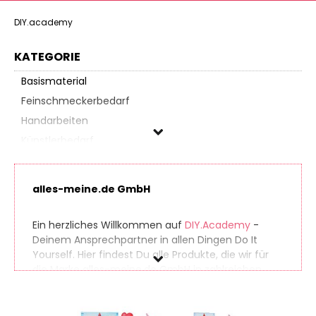
DIY.academy
KATEGORIE
Basismaterial
Feinschmeckerbedarf
Handarbeiten
Künstlerbedarf
Lampenbau
Möbeltischlerbedarf
alles-meine.de GmbH
Nähbedarf
Papierbasteln
Ein herzliches Willkommen auf
DIY.Academy
-
Partyzubehör
Deinem Ansprechpartner in allen Dingen Do It
Yourself. Hier findest Du alle Produkte, die wir für
Schmuckbasteln
die Marke alles-meine.de GmbH in zahlreichen
Schreibwaren
Online-Shops gefunden haben. So findest Du
Spielzeug & Modellbau
auch seltene Produkte ganz einfach. Gleichzeitig
vergleichen wir die Preise der unterschiedlichen