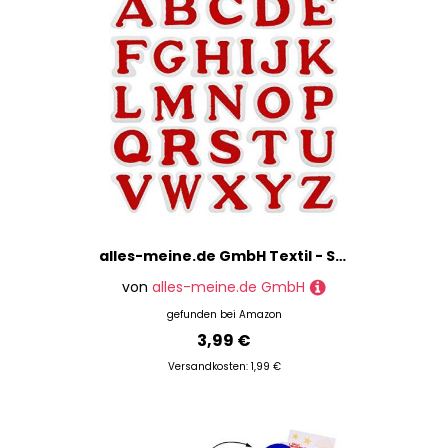
alles-meine.de GmbH Textil - Sticker - Buchstabe - P - rot - weiß - 3,7 cm * 3,5 cm - Aufnäher/Applikation/Aufbügler - gestickter Flicken - Bügelflicken/Hosenflicken/Appl..
von
alles-meine.de GmbH
gefunden bei
Amazon
3,99 €
Versandkosten: 1,99 €