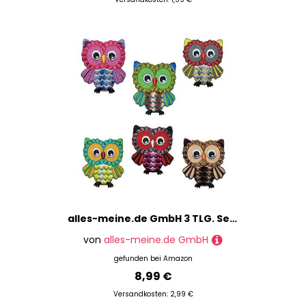
alles-meine.de GmbH 3 TLG. Set: Eulen - bunt - 3,6 cm * 4,1 cm Bügelbild - Aufnäher Applikation zum Aufbügeln - Kinder Uhu Eulen Vögel Tiere Tier Vogel/Sticker Eulensticker
von
alles-meine.de GmbH
gefunden bei
Amazon
8,99 €
Versandkosten: 2,99 €