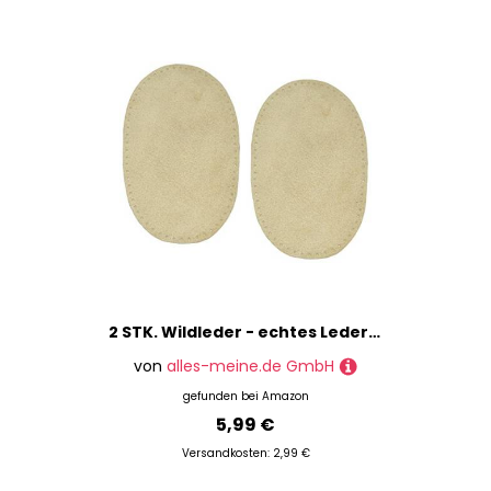
2 STK. Wildleder - echtes Leder - Flicken - beige/Hellbraun - 10 cm * 15,5 cm - oval - Aufnäher zum Aufnähen/Applikation XL Format - Wildlederapplikat..
von
alles-meine.de GmbH
gefunden bei
Amazon
5,99 €
Versandkosten: 2,99 €