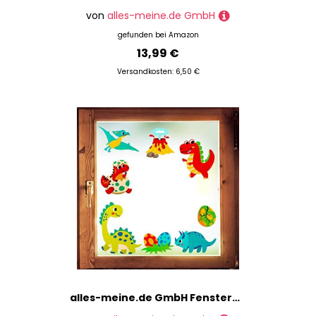
von
alles-meine.de GmbH
gefunden bei
Amazon
13,99 €
Versandkosten: 6,50 €
alles-meine.de GmbH Fensterbilder Motivwahl 8 TLG. Set - Dinosaurier - Dino Eier & Vulkan - statisch haftend - selbstklebend + wiederverwendbar - Set Sticker Fenstersticker A..