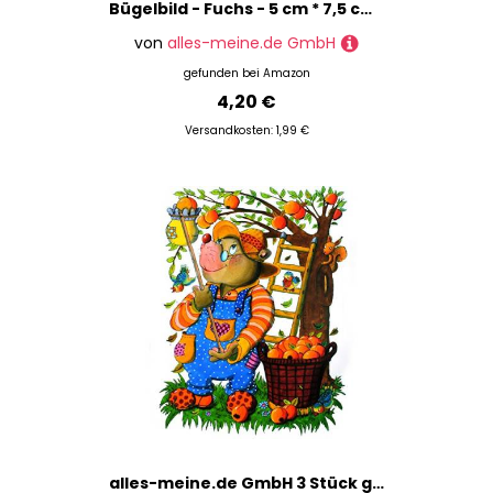
Bügelbild - Fuchs - 5 cm * 7,5 cm - Aufnäher Applikation - Flicken gestickt - Füchse Waldtier orange Waldtiere Reinecke Tier Tiere Rotfuchs
von
alles-meine.de GmbH
gefunden bei
Amazon
4,20 €
Versandkosten: 1,99 €
alles-meine.de GmbH 3 Stück große Fensterbilder - lustiger Maulwurf beim Äpfel pflücken - statisch haftend - selbstklebend + wiederverwendbar/Sticker Fenstersticker Aufkl..