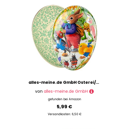
alles-meine.de GmbH Osterei/Ei zum befüllen Anzahl frei wählbar Hase beim Osterspaziergang - 15 cm - Füll - Pappei - Deko Pappe Papp Pappeier Dekoei Pappostereier Füllen / ..
von
alles-meine.de GmbH
gefunden bei
Amazon
5,99 €
Versandkosten: 6,50 €