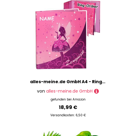
alles-meine.de GmbH A4 - Ringbuch/Zeugnisringbuch - Zeugnisse Elfenkönigin - Schmetterlings Fee - incl. Namen - mit Einsteckseiten & Einlagen - z.B. Urkunden - ER..
von
alles-meine.de GmbH
gefunden bei
Amazon
18,99 €
Versandkosten: 6,50 €