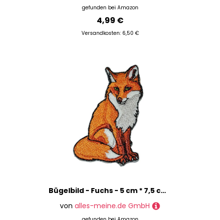
gefunden bei
Amazon
4,99 €
Versandkosten: 6,50 €
Bügelbild - Fuchs - 5 cm * 7,5 cm - Aufnäher Applikation - gestickter Flicken - Füchse Waldtier orange Waldtiere Reinecke Tier Tiere Rotfuchs
von
alles-meine.de GmbH
gefunden bei
Amazon