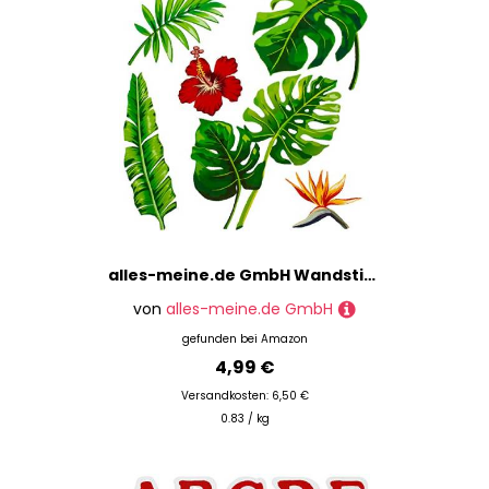
alles-meine.de GmbH Wandsticker Motivwahl Erwachsene & Kinder - 6 TLG. Set - Tropen Blätter & Blüten - selbstklebend + wiederverwendbar - Wandtattoo - Aufkleber Wandaufkleber..
von
alles-meine.de GmbH
gefunden bei
Amazon
4,99 €
Versandkosten: 6,50 €
0.83 / kg