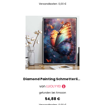
Versandkosten: 0,00 €
Diamond Painting Schmetterling Diamond Painting XXL 90×120cm, 5D Crystal Art Insekt Muster DIY Runden Steine Vollbohrer Mosaik Bastelset Erwachsene für Zimmer Deko Wohnzimmer, Geschenke -ly2508273
von
LUOLYYEI
gefunden bei
Amazon
54,88 €
Versandkosten: 0,00 €