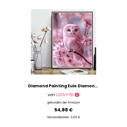
Diamond Painting Eule Diamond Painting XXL 90x120cm, 5D Crystal Art Kirschblüten Muster DIY Runden Steine Vollbohrer Mosaik Bastelset Erwachsene für Zimmer Deko Wohnzimmer, Geschenke -ly25082HW
von
LUOLYYEI
gefunden bei
Amazon
54,88 €
Versandkosten: 0,00 €