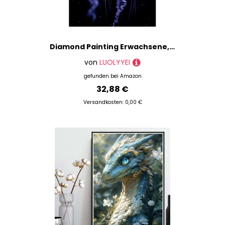
Diamond Painting Erwachsene, Diamond Painting Qualle Crystal Art Tier Muster 5D DIY Diamant Malerei Cross Stitch Stickerei Basteln Erwachsene Set für Deko Wohnzimmer, Geschenke 60×80cm -ly25082DW
von
LUOLYYEI
gefunden bei
Amazon
32,88 €
Versandkosten: 0,00 €