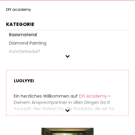
DIY.academy
KATEGORIE
Basismaterial
Diamond Painting
Künstlerbedarf
LUOLYYEI
Preis
LUOLYYEI
% Sale
Ein herzliches Willkommen auf
DIY.Academy
-
Deinem Ansprechpartner in allen Dingen Do It
Yourself. Hier findest Du alle Produkte, die wir für
die Marke LUOLYYEI in zahlreichen Online-Shops
gefunden haben. So findest Du auch seltene
Produkte ganz einfach. Gleichzeitig vergleichen wir
die Preise der unterschiedlichen Anbieter, sodass