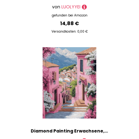
von
LUOLYYEI
gefunden bei
Amazon
14,88 €
Versandkosten: 0,00 €
Diamond Painting Erwachsene, Diamond Painting Stadt Crystal Art Blume Muster 5D DIY Diamant Malerei Cross Stitch Stickerei Basteln Erwachsene Set für Deko Wohnzimmer, Geschenke 60×80cm -ly25082KR