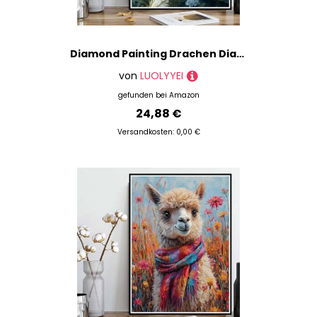
Diamond Painting Drachen Diamond Painting XXL 50×70cm, 5D Crystal Art Tier Muster DIY Runden Steine Vollbohrer Mosaik Bastelset Erwachsene für Zimmer Deko Wohnzimmer, Geschenke für Frauen -ly250820Y
von
LUOLYYEI
gefunden bei
Amazon
24,88 €
Versandkosten: 0,00 €