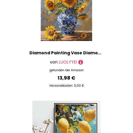
Diamond Painting Vase Diamond Painting Erwachsene, Diamantmalerei Sonnenblume Crystal Art 5D DIY Mosaikherstellung Stickerei Kreuzstich Bastelset für Zimmer Deko, Geschenke (25 * 35cm) -L2532XU1K
von
LUOLYYEI
gefunden bei
Amazon
13,98 €
Versandkosten: 0,00 €