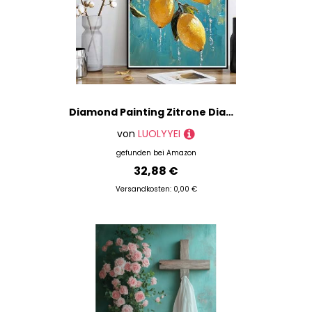
Diamond Painting Zitrone Diamond Painting XXL 60x80cm, 5D Crystal Art Obst Muster DIY Runden Steine Vollbohrer Mosaik Bastelset Erwachsene für Zimmer Deko Wohnzimmer, Geschenke für Frauen -ly25082C4
von
LUOLYYEI
gefunden bei
Amazon
32,88 €
Versandkosten: 0,00 €