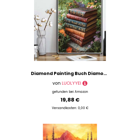
Diamond Painting Buch Diamond Painting XXL 40x50 cm, 5D Crystal Art Wiese Muster DIY Runden Steine Vollbohrer Mosaik Bastelset Erwachsene für Zimmer Deko Wohnzimmer, Geschenke für Frauen -ly25082N0
von
LUOLYYEI
gefunden bei
Amazon
19,88 €
Versandkosten: 0,00 €