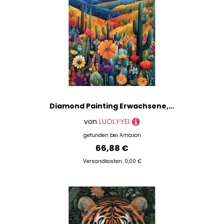
Diamond Painting Erwachsene, Diamond Painting Kaktus Crystal Art Landschaft Muster 5D DIY Diamant Malerei Cross Stitch Stickerei Basteln Erwachsene Set für Deko Wohnzimmer 100x135cm -ly250825S5T8
von
LUOLYYEI
gefunden bei
Amazon
66,88 €
Versandkosten: 0,00 €