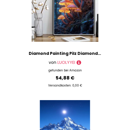
Diamond Painting Pilz Diamond Painting XXL 90x120 cm, 5D Crystal Art Wald Muster DIY Runden Steine Vollbohrer Mosaik Bastelset Erwachsene für Zimmer Deko Wohnzimmer, Geschenke für Frauen -ly25082PC
von
LUOLYYEI
gefunden bei
Amazon
54,88 €
Versandkosten: 0,00 €