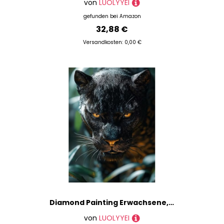
von
LUOLYYEI
gefunden bei
Amazon
32,88 €
Versandkosten: 0,00 €
Diamond Painting Erwachsene, Diamond Painting Leopard Crystal Art Dschungel Muster 5D DIY Diamant Malerei Cross Stitch Stickerei Basteln Erwachsene Set für Deko Wohnzimmer 60x80 cm -ly25082P8S0P
von
LUOLYYEI