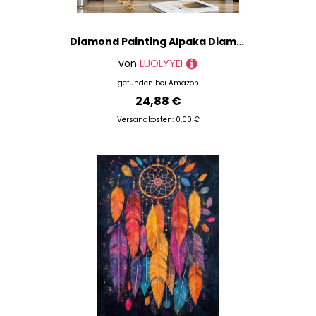
Diamond Painting Alpaka Diamond Painting XXL 50×70cm, 5D Crystal Art Blume Muster DIY Runden Steine Vollbohrer Mosaik Bastelset Erwachsene für Zimmer Deko Wohnzimmer, Geschenke für Frauen -ly2508294
von
LUOLYYEI
gefunden bei
Amazon
24,88 €
Versandkosten: 0,00 €