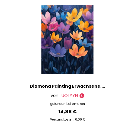
Diamond Painting Erwachsene, Diamond Painting Blumen Crystal Art Pflanzen Muster 5D DIY Diamant Malerei Cross Stitch Stickerei Basteln Erwachsene Set für Deko Wohnzimmer, Geschenke 30×40cm -ly25082I3
von
LUOLYYEI
gefunden bei
Amazon
14,88 €
Versandkosten: 0,00 €