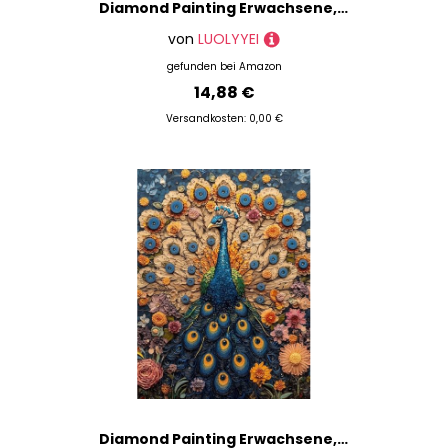
Diamond Painting Erwachsene, Diamond Painting Strand Crystal Art Baum Muster 5D DIY Diamant Malerei Cross Stitch Stickerei Basteln Erwachsene Set für Deko Wohnzimmer, Geschenke 30x40 cm -ly2508281
von
LUOLYYEI
gefunden bei
Amazon
14,88 €
Versandkosten: 0,00 €
Diamond Painting Erwachsene, Diamond Painting Pfau Crystal Art Tier Muster 5D DIY Diamant Malerei Cross Stitch Stickerei Basteln Erwachsene Set für Deko Wohnzimmer, Geschenke 30×40cm -ly2508242