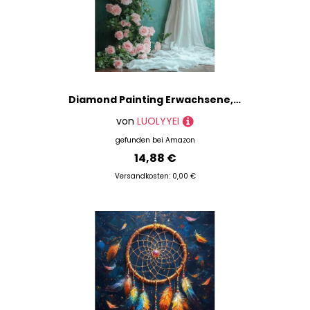
Diamond Painting Erwachsene, Diamond Painting Kreuzen Crystal Art Rose Muster 5D DIY Diamant Malerei Cross Stitch Stickerei Basteln Erwachsene Set für Deko Wohnzimmer, Geschenke 30×40cm -ly2508287
von
LUOLYYEI
gefunden bei
Amazon
14,88 €
Versandkosten: 0,00 €