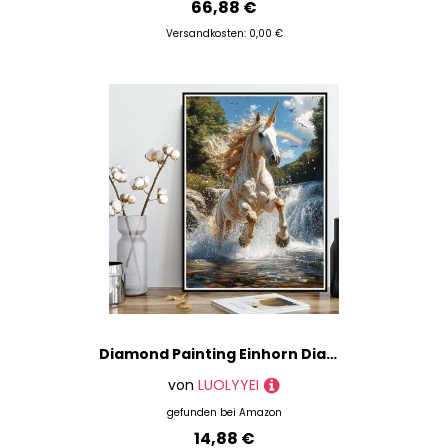
66,88 €
Versandkosten: 0,00 €
Diamond Painting Einhorn Diamond Painting XXL 30x40cm, 5D Crystal Art Stürze Muster DIY Runden Steine Vollbohrer Mosaik Bastelset Erwachsene für Zimmer Deko Wohnzimmer, Geschenke für Frauen -ly250823Q
von
LUOLYYEI
gefunden bei
Amazon
14,88 €