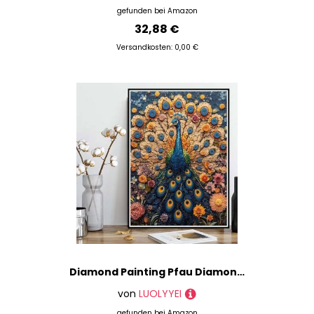
gefunden bei
Amazon
32,88 €
Versandkosten: 0,00 €
Diamond Painting Pfau Diamond Painting XXL 40×50cm, 5D Crystal Art Tier Muster DIY Runden Steine Vollbohrer Mosaik Bastelset Erwachsene für Zimmer Deko Wohnzimmer, Geschenke für Frauen -ly250824C
von
LUOLYYEI
gefunden bei
Amazon