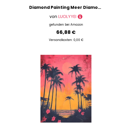
Diamond Painting Meer Diamond Painting XXL 100×135cm, 5D Crystal Art Strand Muster DIY Runden Steine Vollbohrer Mosaik Bastelset Erwachsene für Zimmer Deko Wohnzimmer, Geschenke für Frauen -ly250822Z
von
LUOLYYEI
gefunden bei
Amazon
66,88 €
Versandkosten: 0,00 €