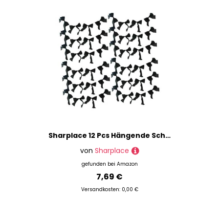
Sharplace 12 Pcs Hängende Schleife Girlande Party Dekorationen für Frauen Mädchen Geburtstag, Schwarz
von
Sharplace
gefunden bei
Amazon
7,69 €
Versandkosten: 0,00 €