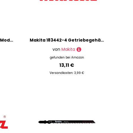
Makita 140C72-2 Stahl für Modell MC-CS1
Makita 183442-4 Getriebegehäuse für Modell HR2440
von
Makita
gefunden bei
Amazon
13,11 €
Versandkosten: 3,99 €