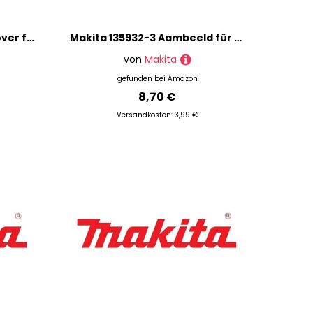
Makita 424703-6 Deko-Cover für Modell EK7301
Makita 135932-3 Aambeeld für Modell DTW180
von
Makita
gefunden bei
Amazon
8,70 €
Versandkosten: 3,99 €