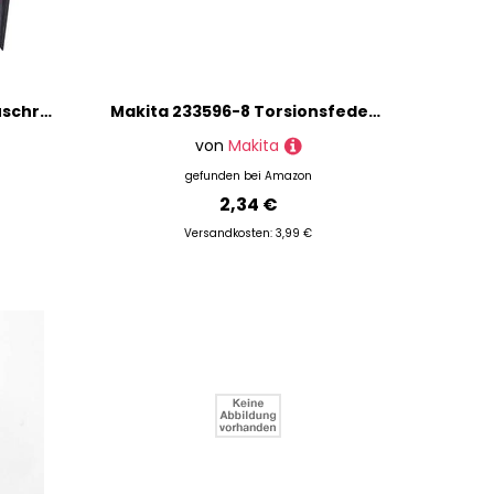
makita FS2300 Schnellbauschrauber
Makita 233596-8 Torsionsfeder für BHS630/HS610 Kreissäge (Akku), No. 11
von
Makita
gefunden bei
Amazon
2,34 €
Versandkosten: 3,99 €