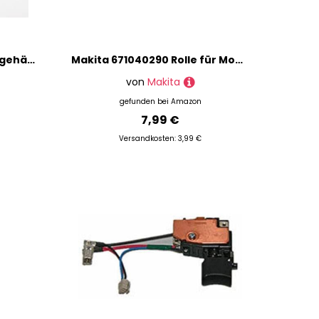
Makita 450619-9 Getriebegehäuse für Modell HP1631
Makita 671040290 Rolle für Modell ELM3800
von
Makita
gefunden bei
Amazon
7,99 €
Versandkosten: 3,99 €