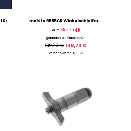
Makita 650564-0 Schalter für Modell BTW250 Dreh und Schlagbohrmaschine
makita 9565CR Winkelschleifer 2.100 W
von
Makita
gefunden bei
Büroshop24
192,78 €
148,74 €
Versandkosten: 6,30 €