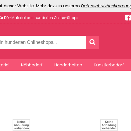
f dieser Website. Mehr dazu in unseren
Datenschutzbestimmun
für DIY-Material aus hunderten Online-Shops.
erial
Nähbedarf
Handarbeiten
Künstlerbedarf