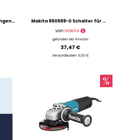
Makita 763258-9 Spannzangenmutter für DCO180 Ausschneidewerkzeug
Makita 650569-0 Schalter für Modell BDF440 Dreh und Schlagbohrmaschine
von
Makita
gefunden bei
Amazon
37,47 €
Versandkosten: 0,00 €