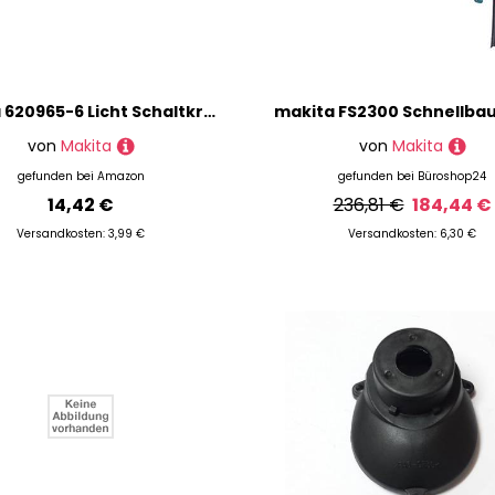
Makita 620965-6 Licht Schaltkreis für Modell JR3061T Säbelsäge
von
Makita
von
Makita
gefunden bei
Amazon
gefunden bei
Büroshop24
14,42 €
236,81 €
184,44 €
Versandkosten: 3,99 €
Versandkosten: 6,30 €