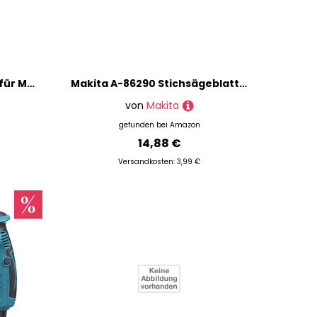
Makita 442191-5 Dichtung für Modell BJN160/BJN161
Makita A-86290 Stichsägeblatt L-1 5St.
von
Makita
gefunden bei
Amazon
14,88 €
Versandkosten: 3,99 €