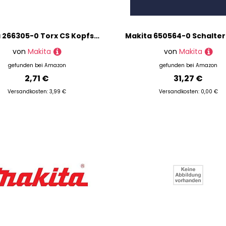
Makita 266305-0 Torx CS Kopfschraube für Modell BFL Winkelbohrer, M5-10
von
Makita
von
Makita
gefunden bei
Amazon
gefunden bei
Amazon
2,71 €
31,27 €
Versandkosten: 3,99 €
Versandkosten: 0,00 €