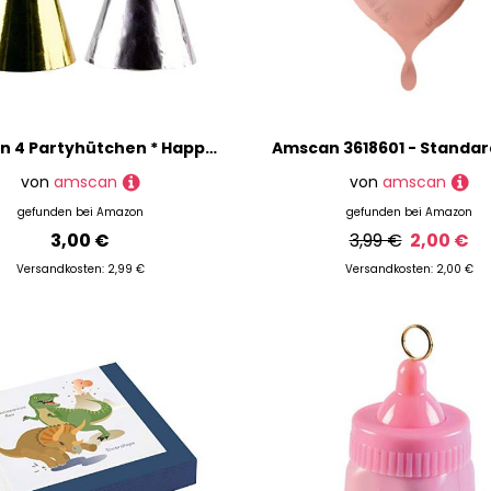
amscan 4 Partyhütchen * Happy New Year * in Gold und Silber // Silvester Verkleidung Hüte Hütchen Party
von
amscan
von
amscan
gefunden bei
Amazon
gefunden bei
Amazon
3,00 €
3,99 €
2,00 €
Versandkosten: 2,99 €
Versandkosten: 2,00 €