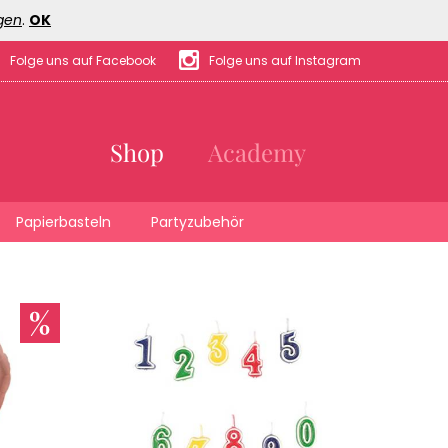
gen
.
OK
Folge uns auf Facebook
Folge uns auf Instagram
Shop
Academy
Papierbasteln
Partyzubehör