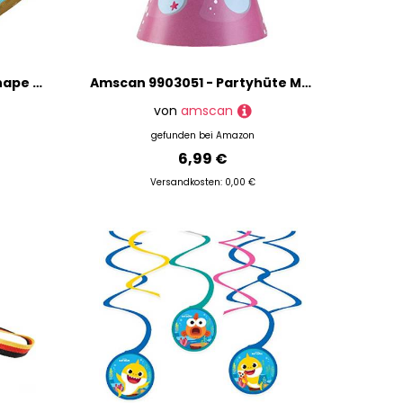
Amscan 3973101 - Super Shape Folienballon Baby Boy, Durchmesser circa 55 cm, für Helium und Luft, Junge, Baby Party
Amscan 9903051 - Partyhüte Meerjungfrau, 8 Stück, Größe 16 cm, mit Gummiband, Papierhut, Hut, Kappe, Accessoire, Be a Mermaid, Seepferd, Kinderparty, Geburtstag, Karneval
von
amscan
gefunden bei
Amazon
6,99 €
Versandkosten: 0,00 €