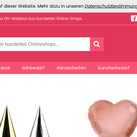
f dieser Website. Mehr dazu in unseren
Datenschutzbestimmun
für DIY-Material aus hunderten Online-Shops.
erial
Nähbedarf
Handarbeiten
Künstlerbedarf