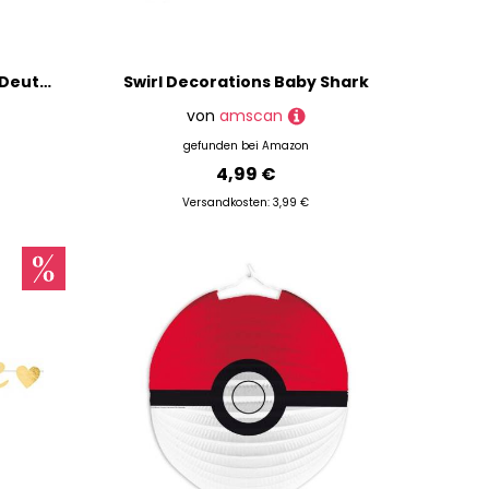
amscan 9905993 Lanyard Deutschland 90 cm Polyester schwarz/rot/gelb, Mehrfarbig, Unica
Swirl Decorations Baby Shark
von
amscan
gefunden bei
Amazon
4,99 €
Versandkosten: 3,99 €