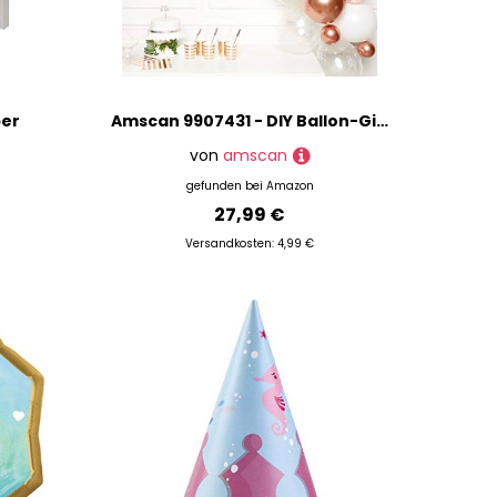
per
Amscan 9907431 - DIY Ballon-Girlande Rosegold, 66 Luftballons aus Latex und Folie, altrosa, rosa, transparent, für Geburtstag, Geburt, Silvester, Hochzeit, Dekoration
von
amscan
gefunden bei
Amazon
27,99 €
Versandkosten: 4,99 €