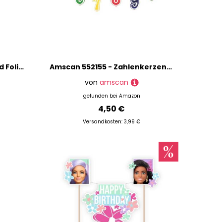
Amscan 3618601 - Standard Folienballon Herz Rosé Gold, Größe 43 cm, Volumen 13 Liter, Heliumballon
Amscan 552155 - Zahlenkerzen-Set 0 - 9 mehrfarbig Höhe 5,5 cm, Kuchendekoration
von
amscan
gefunden bei
Amazon
4,50 €
Versandkosten: 3,99 €