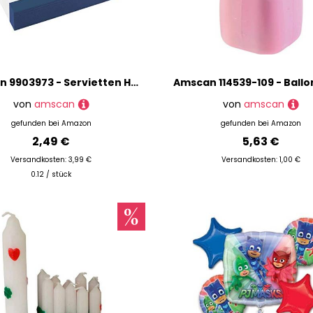
Amscan 9903973 - Servietten Happy Dinosaur, 20 Stück, 33 x 33 cm, Mottoparty
von
amscan
von
amscan
gefunden bei
Amazon
gefunden bei
Amazon
2,49 €
5,63 €
Versandkosten: 3,99 €
Versandkosten: 1,00 €
0.12 / stück