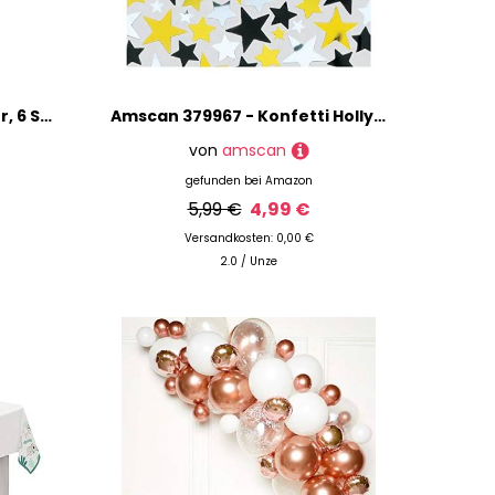
Amscan - Teller Vert Decor, 6 Stück, Durchmesser 22,9 cm, Partygeschirr aus schnell nachwachsenden Rohstoffen, für Geburtstage, Grillpartys, Jubiläen uvm.
Amscan 379967 - Konfetti Hollywood, Sterne, Folie, 70 g, Streudeko, Tischdekoration, Karneval, Mottoparty
von
amscan
gefunden bei
Amazon
5,99 €
4,99 €
Versandkosten: 0,00 €
2.0 / Unze