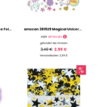
(PKT) BQT: PJ Masks 5 piece Foil Balloon Bouquet P75
amscan 361929 Magical Unicorn Confetti Pack Konfetti, Sortiert, 1.2 oz
von
amscan
gefunden bei
Amazon
3,49 €
2,95 €
Versandkosten: 3,99 €