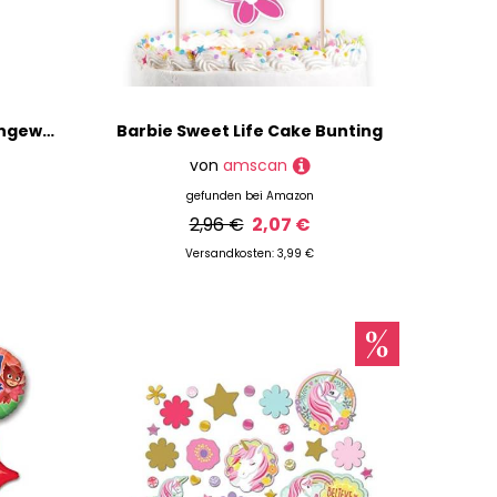
Amscan 114539-109 - Ballongewicht Babyflasche, 80 g, Größe circa 4 x 4 x 9 cm, Folienballon, Heliumballon
Barbie Sweet Life Cake Bunting
von
amscan
gefunden bei
Amazon
2,96 €
2,07 €
Versandkosten: 3,99 €