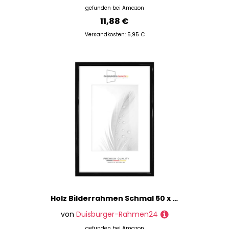
gefunden bei
Amazon
11,88 €
Versandkosten: 5,95 €
Holz Bilderrahmen Schmal 50 x 75 cm in Schwarz Hochglanz | inkl. bruchsicherer Anti-Reflex Kunstglasscheibe | Rahmen für Poster | Puzzle | Foto collage DR072
von
Duisburger-Rahmen24
gefunden bei
Amazon