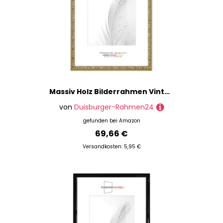
Massiv Holz Bilderrahmen Vintage Retro 40 x 110 cm in Alt-Gold Barock | inkl. bruchsicherer Anti-Reflex Kunstglasscheibe | Rahmen für Poster | Puzzle | Foto collage DR109
von
Duisburger-Rahmen24
gefunden bei
Amazon
69,66 €
Versandkosten: 5,95 €