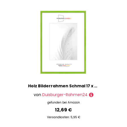
Holz Bilderrahmen Schmal 17 x 22 cm in Hell-Grün Hochglanz | inkl. bruchsicherer Anti-Reflex Kunstglasscheibe | Rahmen für Poster | Puzzle | Foto collage DR120
von
Duisburger-Rahmen24
gefunden bei
Amazon
12,69 €
Versandkosten: 5,95 €