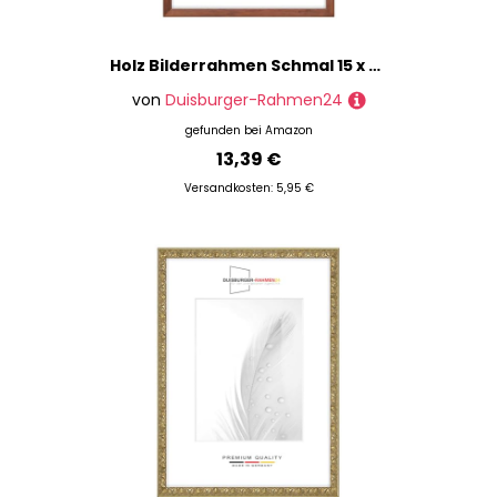
Holz Bilderrahmen Schmal 15 x 27 cm in Rustikal-Braun | inkl. bruchsicherer Anti-Reflex Kunstglasscheibe | Rahmen für Poster | Puzzle | Foto collage DR076
von
Duisburger-Rahmen24
gefunden bei
Amazon
13,39 €
Versandkosten: 5,95 €