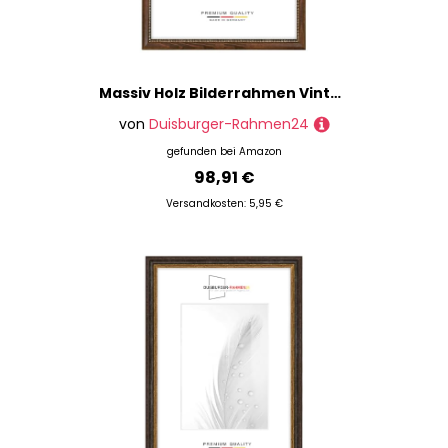
Massiv Holz Bilderrahmen Vintage Retro 65 x 125 cm in Braun-Gold Barock | inkl. bruchsicherer Anti-Reflex Kunstglasscheibe | Rahmen für Poster | Puzzle | Foto collage DR113
von
Duisburger-Rahmen24
gefunden bei
Amazon
98,91 €
Versandkosten: 5,95 €