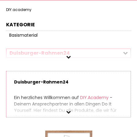
DIY.academy
KATEGORIE
Basismaterial
Duisburger-Rahmen24
Preis
Duisburger-Rahmen24
Ein herzliches Willkommen auf
DIY.Academy
-
Deinem Ansprechpartner in allen Dingen Do It
Yourself. Hier findest Du alle Produkte, die wir für
die Marke Duisburger-Rahmen24 in zahlreichen
Online-Shops gefunden haben. So findest Du
auch seltene Produkte ganz einfach. Gleichzeitig
vergleichen wir die Preise der unterschiedlichen