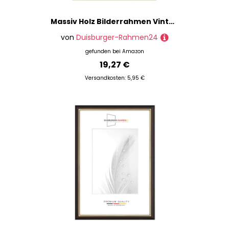
Massiv Holz Bilderrahmen Vintage Retro 18 x 28 cm in Alt-Gold Barock | inkl. bruchsicherer Anti-Reflex Kunstglasscheibe | Rahmen für Poster | Puzzle | Foto collage DR109
von
Duisburger-Rahmen24
gefunden bei
Amazon
19,27 €
Versandkosten: 5,95 €