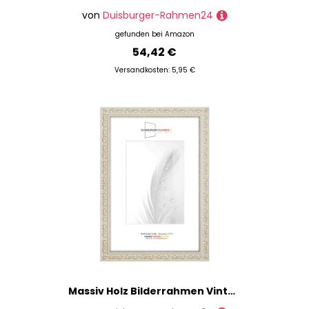
von
Duisburger-Rahmen24
gefunden bei
Amazon
54,42 €
Versandkosten: 5,95 €
Massiv Holz Bilderrahmen Vintage Retro 14,8 x 21 cm DIN A5 in Alt-Weiß Braun | inkl. bruchsicherer Anti-Reflex Kunstglasscheibe | Rahmen für Poster | Puzzle | Foto collage DR091