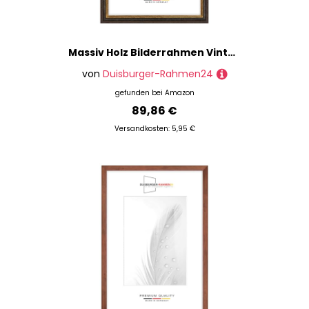
Massiv Holz Bilderrahmen Vintage Retro 70 x 90 cm in Alt-Schwarz Gold | inkl. bruchsicherer Anti-Reflex Kunstglasscheibe | Rahmen für Poster | Puzzle | Foto collage DR083
von
Duisburger-Rahmen24
gefunden bei
Amazon
89,86 €
Versandkosten: 5,95 €