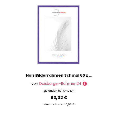
Holz Bilderrahmen Schmal 60 x 80 cm in Lila Hochglanz | inkl. bruchsicherer Anti-Reflex Kunstglasscheibe | Rahmen für Poster | Puzzle | Foto collage DR125
von
Duisburger-Rahmen24
gefunden bei
Amazon
53,02 €
Versandkosten: 5,95 €