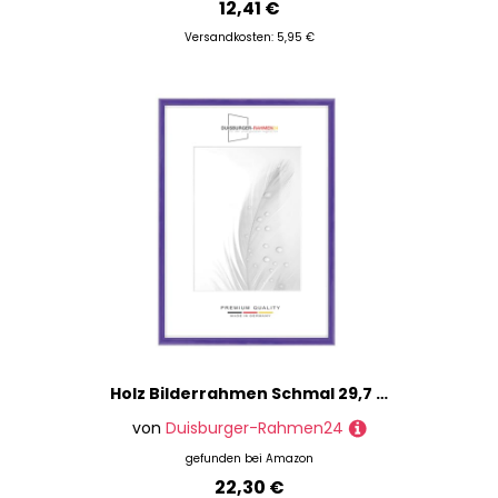
12,41 €
Versandkosten: 5,95 €
Holz Bilderrahmen Schmal 29,7 x 42 cm DIN A3 in Lila Hochglanz | inkl. bruchsicherer Anti-Reflex Kunstglasscheibe | Rahmen für Poster | Puzzle | Foto collage DR125
von
Duisburger-Rahmen24
gefunden bei
Amazon
22,30 €