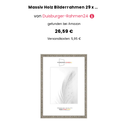
Massiv Holz Bilderrahmen 29 x 43 cm in Schwarz Gold | inkl. bruchsicherer Anti-Reflex Kunstglasscheibe | Rahmen für Poster | Puzzle | Foto collage DR065
von
Duisburger-Rahmen24
gefunden bei
Amazon
26,59 €
Versandkosten: 5,95 €