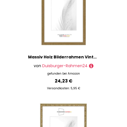
Massiv Holz Bilderrahmen Vintage Retro 29,7 x 42 cm DIN A3 in Alt-Gold Barock | inkl. bruchsicherer Anti-Reflex Kunstglasscheibe | Rahmen für Poster | Puzzle | Foto collage DR089
von
Duisburger-Rahmen24
gefunden bei
Amazon
24,23 €
Versandkosten: 5,95 €