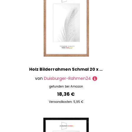
Holz Bilderrahmen Schmal 20 x 40 cm in Eiche-Rustikal | inkl. bruchsicherer Anti-Reflex Kunstglasscheibe | Rahmen für Poster | Puzzle | Foto collage DR079
von
Duisburger-Rahmen24
gefunden bei
Amazon
18,36 €
Versandkosten: 5,95 €