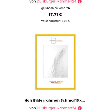
von
Duisburger-Rahmen24
gefunden bei
Amazon
17,71 €
Versandkosten: 5,95 €
Holz Bilderrahmen Schmal 15 x 21 cm in Gelb Hochglanz | inkl. bruchsicherer Anti-Reflex Kunstglasscheibe | Rahmen für Poster | Puzzle | Foto collage DR114
von
Duisburger-Rahmen24