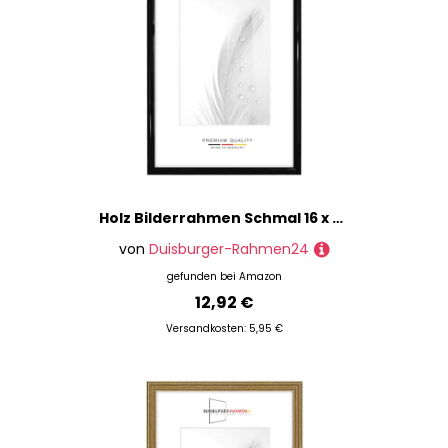
Holz Bilderrahmen Schmal 16 x 24 cm in Schwarz Hochglanz | inkl. bruchsicherer Anti-Reflex Kunstglasscheibe | Rahmen für Poster | Puzzle | Foto collage DR072
von
Duisburger-Rahmen24
gefunden bei
Amazon
12,92 €
Versandkosten: 5,95 €