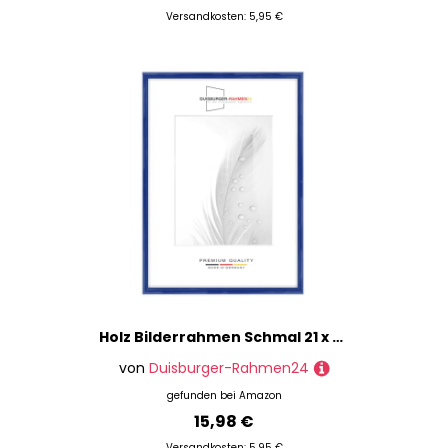
Versandkosten: 5,95 €
Holz Bilderrahmen Schmal 21 x 30 cm in Dunkel-Königsblau Hochglanz | inkl. bruchsicherer Anti-Reflex Kunstglasscheibe | Rahmen für Poster | Puzzle | Foto collage DR118
von
Duisburger-Rahmen24
gefunden bei
Amazon
15,98 €
Versandkosten: 5,95 €