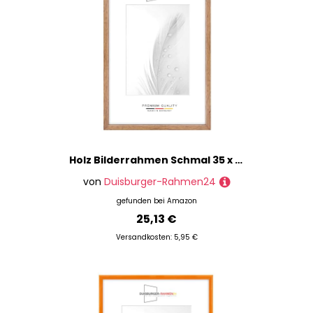
Holz Bilderrahmen Schmal 35 x 45 cm in Eiche-Rustikal | inkl. bruchsicherer Anti-Reflex Kunstglasscheibe | Rahmen für Poster | Puzzle | Foto collage DR079
von
Duisburger-Rahmen24
gefunden bei
Amazon
25,13 €
Versandkosten: 5,95 €